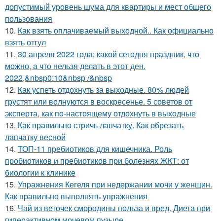
допустимый уровень шума для квартиры и мест общего
пользования
10.
Как взять оплачиваемый выходной.. Как официально
взять отгул
11.
30 апреля 2022 года: какой сегодня праздник, что
можно, а что нельзя делать в этот ден.
2022,&nbsp0:10&nbsp /&nbsp
12.
Как успеть отдохнуть за выходные. 80% людей
грустят или волнуются в воскресенье. 5 советов от
эксперта, как по-настоящему отдохнуть в выходные
13.
Как правильно стричь лапчатку. Как обрезать
лапчатку весной
14.
ТОП-11 пребиотиков для кишечника. Роль
пробиотиков и пребиотиков при болезнях ЖКТ: от
биологии к клинике
15.
Упражнения Кегеля при недержании мочи у женщин.
Как правильно выполнять упражнения
16.
Чай из веточек смородины польза и вред. Диета при
гиперактивном мочевом пузыре