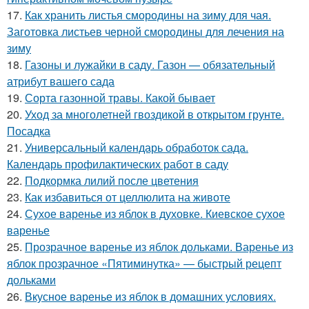
17.
Как хранить листья смородины на зиму для чая.
Заготовка листьев черной смородины для лечения на
зиму
18.
Газоны и лужайки в саду. Газон — обязательный
атрибут вашего сада
19.
Сорта газонной травы. Какой бывает
20.
Уход за многолетней гвоздикой в открытом грунте.
Посадка
21.
Универсальный календарь обработок сада.
Календарь профилактических работ в саду
22.
Подкормка лилий после цветения
23.
Как избавиться от целлюлита на животе
24.
Сухое варенье из яблок в духовке. Киевское сухое
варенье
25.
Прозрачное варенье из яблок дольками. Варенье из
яблок прозрачное «Пятиминутка» — быстрый рецепт
дольками
26.
Вкусное варенье из яблок в домашних условиях.