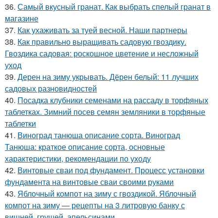
36.
Самый вкусный гранат. Как выбрать спелый гранат в
магазине
37.
Как ухаживать за туей весной. Наши партнеры
38.
Как правильно выращивать садовую гвоздику.
Гвоздика садовая: роскошное цветение и несложный
уход
39.
Дерен на зиму укрывать. Дёрен белый: 11 лучших
садовых разновидностей
40.
Посадка клубники семенами на рассаду в торфяных
таблетках. Зимний посев семян земляники в торфяные
таблетки
41.
Виноград танюша описание сорта. Виноград
Танюша: краткое описание сорта, основные
характеристики, рекомендации по уходу
42.
Винтовые сваи под фундамент. Процесс установки
фундамента на винтовые сваи своими руками
43.
Яблочный компот на зиму с гвоздикой. Яблочный
компот на зиму — рецепты на 3 литровую банку с
вишней, грушей, апельсинами