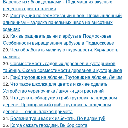
Варенье из яблок дольками - 10 домашних вкусных
рецептов приготовления
27.
Инструкция по герметизации швов. Промышленный
альпинизм – заделка панельных швов на высотных
зданиях
28.
Как выращивать дыни и арбузы в Подмосковье.
Особенности выращивания арбузов в Подмосковье
29.
Чем обработать малину от курчавости. Курчавость
малины
30.
Совместимость садовых деревьев и кустарников
таблица. Схема совместимости деревьев и кустарников
31.
Гриб трутовик на яблоне. Трутовик на яблоне. Лечим
32.
Что такое школка для цветов и как ее сделать.
Устройство череночника / школки для растений
33.
Что делать обнаружив гриб трутовик на плодовом
дереве. Прожорливый гриб: трутовик на плодовом
дереве — очень плохая примета
34.
Болезни туи и как их избежать. По видам туй
35.
Когда сажать гвоздики. Выбор сорта