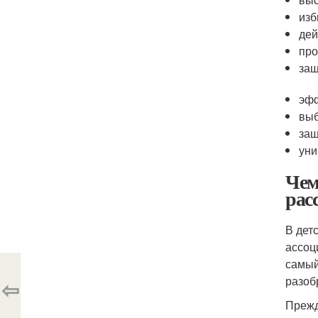
изб
дей
про
защ
эфф
выб
защ
уни
Чем
рас
В дет
ассоц
самый
разоб
⇦
Прежд