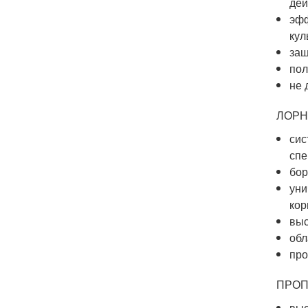
дей
эфф
кул
защ
пол
не 
ЛОРН
сис
спе
бор
уни
кор
выс
обл
про
ПРО
выс