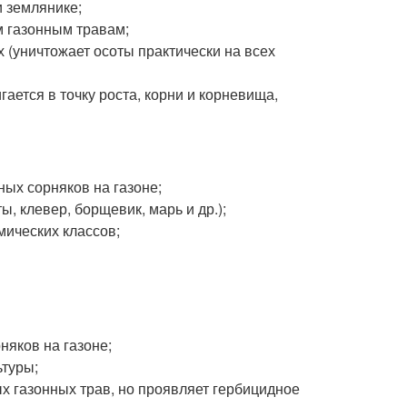
и землянике;
м газонным травам;
(уничтожает осоты практически на всех
ается в точку роста, корни и корневища,
ых сорняков на газоне;
, клевер, борщевик, марь и др.);
мических классов;
няков на газоне;
ьтуры;
х газонных трав, но проявляет гербицидное