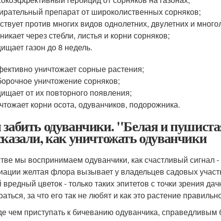
ирательный препарат от широколиственных сорняков;
ствует против многих видов однолетних, двулетних и много
никает через стебли, листья и корни сорняков;
ищает газон до 8 недель.
ективно уничтожает сорные растения;
орочное уничтожение сорняков;
ищает от их повторного появления;
чтожает корни осота, одуванчиков, подорожника.
 забить одуванчики. "Белая и пушиста
сказали, как уничтожать одуванчики
стве мы воспринимаем одуванчики, как счастливый сигнал - 
иации желтая флора вызывает у владельцев садовых участк
 вредный цветок - только таких эпитетов с точки зрения да
раться, за что его так не любят и как это растение правиль
е чем приступать к бичеванию одуванчика, справедливым бу