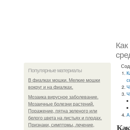
Как
сре
Сод
Популярные материалы
К
с
В фиалках мошки. Мелкие мошки
Ч
вокруг и на фиалках.
Ч
Мозаика вирусное заболевание.
Мозаичные болезни растений.
Поражение, пятна зеленого или
А
белого цвета на листьях и плодах.
Как
Признаки, симптомы, лечение,