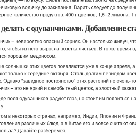
нчиковую водичку до закипания. Варить следует до получен
ное количество продуктов: 400 г цветков, 1,5−2 лимона, 1 к
 делать с одуванчиками. Добавление ст
нчик – невероятно опасный сорняк. Он настолько живуч, чт
ого, чтобы из него выросла розетка листьев. В то же время
тся хорошим медоносом.
е солнышки этих цветов появляются уже в конце апреля, 
ают только к середине октября. Столь долгим периодом цве
к. Однако "завидное постоянство" этих растений не очень-т
нчик – это не яркий и самобытный цветок, а злостный захват
оде поля одуванчиков радуют глаз, но стоит им появиться на
гу
том в некоторых странах, например, Индии, Японии и Франц
товления различных блюд, а в Китае его и вовсе считают о
польза? Давайте разберемся.