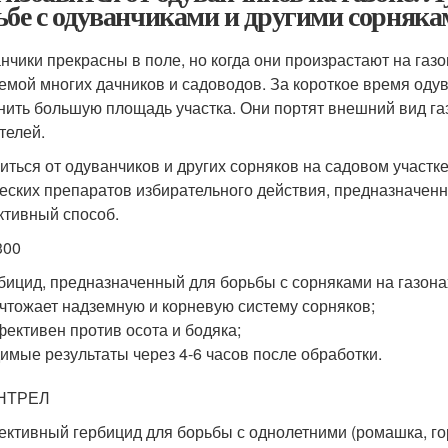
ьбе с одуванчиками и другими сорнякам
нчики прекрасны в поле, но когда они произрастают на газо
емой многих дачников и садоводов. За короткое время оду
нить большую площадь участка. Они портят внешний вид га
телей.
иться от одуванчиков и других сорняков на садовом участк
еских препаратов избирательного действия, предназначен
тивный способ.
300
бицид, предназначенный для борьбы с сорняками на газона
чтожает надземную и корневую систему сорняков;
ективен против осота и бодяка;
имые результаты через 4-6 часов после обработки.
НТРЕЛ
ективный гербицид для борьбы с однолетними (ромашка, го