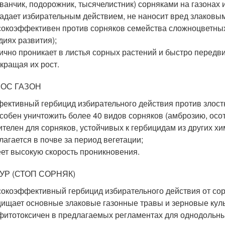
ванчик, подорожник, тысячелистник) сорняками на газонах 
адает избирательным действием, не наносит вред злаковы
окоэффективен против сорняков семейства сложноцветных 
диях развития);
ично проникает в листья сорных растений и быстро передвиг
кращая их рост.
ОС ГАЗОН
ективный гербицид избирательного действия против злостн
собен уничтожить более 40 видов сорняков (амброзию, осоты
ителен для сорняков, устойчивых к гербицидам из других хи
лагается в почве за период вегетации;
ет высокую скорость проникновения.
УР (СТОП СОРНЯК)
окоэффективный гербицид избирательного действия от сор
ищает основные злаковые газонные травы и зерновые кул
фитотоксичен в предлагаемых регламентах для однодольны