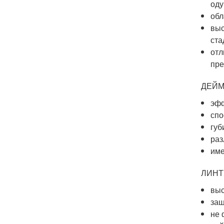
оду
обл
выс
ста
отл
пре
ДЕЙМ
эфф
спо
губ
раз
име
ЛИНТ
выс
защ
не 