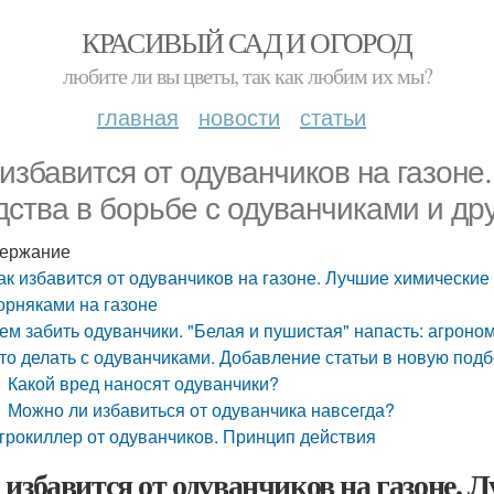
КРАСИВЫЙ САД И ОГОРОД
любите ли вы цветы, так как любим их мы?
главная
новости
статьи
 избавится от одуванчиков на газон
дства в борьбе с одуванчиками и др
ержание
ак избавится от одуванчиков на газоне. Лучшие химические
орняками на газоне
ем забить одуванчики. "Белая и пушистая" напасть: агроно
то делать с одуванчиками. Добавление статьи в новую подб
Какой вред наносят одуванчики?
Можно ли избавиться от одуванчика навсегда?
грокиллер от одуванчиков. Принцип действия
 избавится от одуванчиков на газоне. 