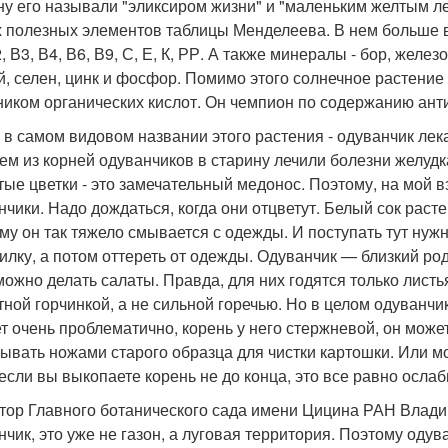
ну его называли "эликсиром жизни" и "маленьким желтым ле
 полезных элементов таблицы Менделеева. В нем больше в
, В3, В4, В6, В9, С, Е, К, РР. А также минералы - бор, желез
й, селен, цинк и фосфор. Помимо этого солнечное растени
ником органических кислот. Он чемпион по содержанию ант
 в самом видовом названии этого растения - одуванчик лек
ем из корней одуванчиков в старину лечили болезни желудк
тые цветки - это замечательный медонос. Поэтому, на мой вз
чики. Надо дождаться, когда они отцветут. Белый сок растен
му он так тяжело смывается с одежды. И поступать тут нужно
илку, а потом оттереть от одежды. Одуванчик — близкий род
можно делать салаты. Правда, для них годятся только листь
ной горчинкой, а не сильной горечью. Но в целом одуванчик 
т очень проблематично, корень у него стержневой, он может
ывать ножами старого образца для чистки картошки. Или м
если вы выкопаете корень не до конца, это все равно ослаб
тор Главного ботанического сада имени Цицина РАН Владим
нчик, это уже не газон, а луговая территория. Поэтому оду