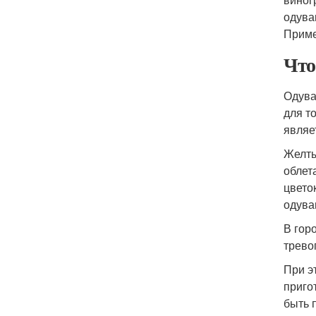
одува
Пример
Что
Одува
для т
являе
Желты
облет
цвето
одува
В гор
трево
При э
приго
быть 