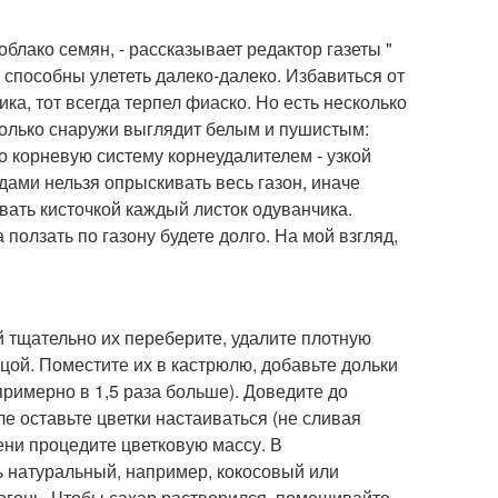
блако семян, - рассказывает редактор газеты "
 способны улететь далеко-далеко. Избавиться от
ка, тот всегда терпел фиаско. Но есть несколько
только снаружи выглядит белым и пушистым:
го корневую систему корнеудалителем - узкой
дами нельзя опрыскивать весь газон, иначе
вать кисточкой каждый листок одуванчика.
 ползать по газону будете долго. На мой взгляд,
й тщательно их переберите, удалите плотную
цой. Поместите их в кастрюлю, добавьте дольки
примерно в 1,5 раза больше). Доведите до
ле оставьте цветки настаиваться (не сливая
мени процедите цветковую массу. В
ь натуральный, например, кокосовый или
 огонь. Чтобы сахар растворился, помешивайте