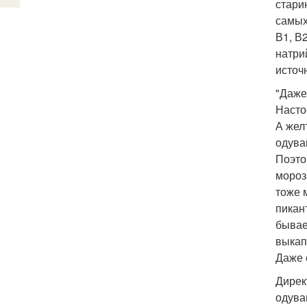
стари
самых
В1, В2
натри
источ
"Даже
Насто
А жел
одуван
Поэто
мороз
тоже 
пикант
бывае
выкап
Даже 
Дирек
одува