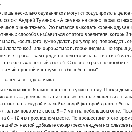
.
о лишь несколько одуванчиков могут спродуцировать целое о
6 соток" Андрей Туманов. - А семена на своих парашютиках
нчиков очень тяжело. Кто пытался выкопать корень одуванчи
тивных способов избавиться от этого вредителя, который 
пывать, косить (это нужно делать регулярно), повреждать е
ой лопаточкой, или обрабатывать гербицидами. Но гербици
нет вся трава - вам придется подготовить раствор и обмазы
о это очень хлопотный способ. С первого раза не погубите, а
 - самый простой инструмент в борьбе с ним".
т варенья из одуванчика:
ите как можно больше цветков в сухую погоду. Придя домо
ую часть — должны остаться только желтые лепестки с пыль
а вместе с кожурой и залейте водой (которой должно быть 
ия, затем поварите смесь 5 – 7 мин на небольшом огне. Пос
) на 8 – 12 ч в прохладном месте. По прошествии этого вре
ившийся настой добавьте сахар (рекомендуем использоват
радный) — по вкусу. Снова поставьте кастрюлю на средний