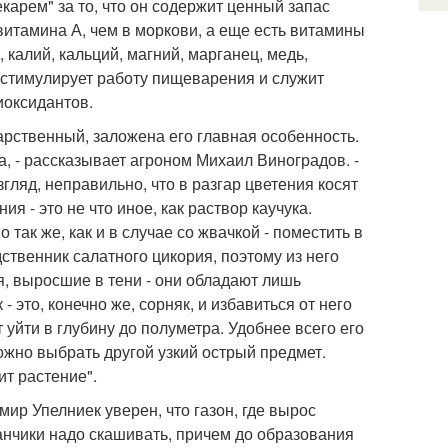
карем" за то, что он содержит ценный запас
итамина А, чем в моркови, а еще есть витамины
о, калий, кальций, магний, марганец, медь,
е стимулирует работу пищеварения и служит
иоксидантов.
арственный, заложена его главная особенность.
а, - рассказывает агроном Михаил Виноградов. -
гляд, неправильно, что в разгар цветения косят
ия - это не что иное, как раствор каучука.
 так же, как и в случае со жвачкой - поместить в
ственник салатного цикория, поэтому из него
я, выросшие в тени - они обладают лишь
- это, конечно же, сорняк, и избавиться от него
 уйти в глубину до полуметра. Удобнее всего его
ожно выбрать другой узкий острый предмет.
ит растение".
ир Упелниек уверен, что газон, где вырос
ванчики надо скашивать, причем до образования