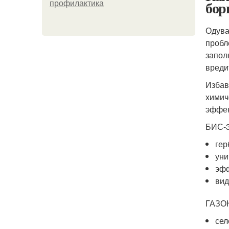
бор
профилактика
Одува
пробл
запол
вреди
Избав
химич
эффек
БИС-
гер
уни
эфф
вид
ГАЗО
сел