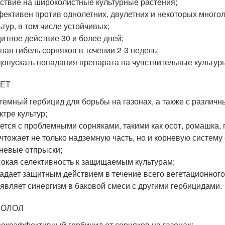
ствие на широколистные культурные растения;
ективен против однолетних, двулетних и некоторых много
ьтур, в том числе устойчивых;
итное действие 30 и более дней;
ная гибель сорняков в течении 2-3 недель;
допускать попадания препарата на чувствительные культуры
ЕТ
темный гербицид для борьбы на газонах, а также с различ
ктре культур;
ется с проблемными сорняками, такими как осот, ромашка, 
чтожает не только надземную часть, но и корневую систему
невые отпрыски;
окая селективность к защищаемым культурам;
адает защитным действием в течение всего вегетационного
являет синергизм в баковой смеси с другими гербицидами.
ПОЛОЛ
окоэффективный гербицид от сорняков на газонах;