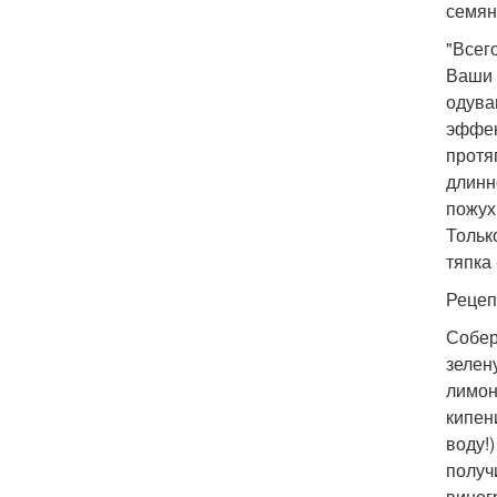
семян
"Всег
Ваши 
одува
эффек
протя
длинн
пожух
Тольк
тяпка
Рецеп
Собер
зелен
лимон
кипен
воду!
получ
виног