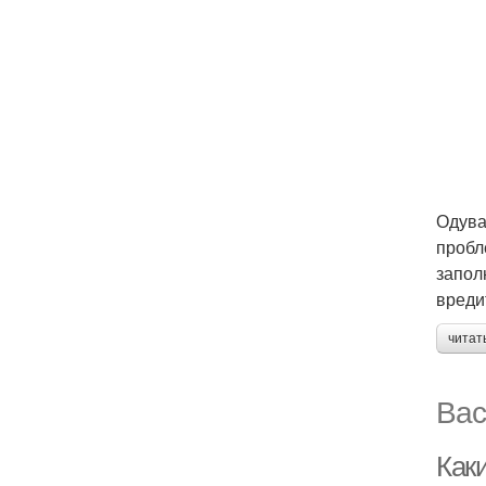
Одува
пробл
запол
вреди
читат
Вас
Как