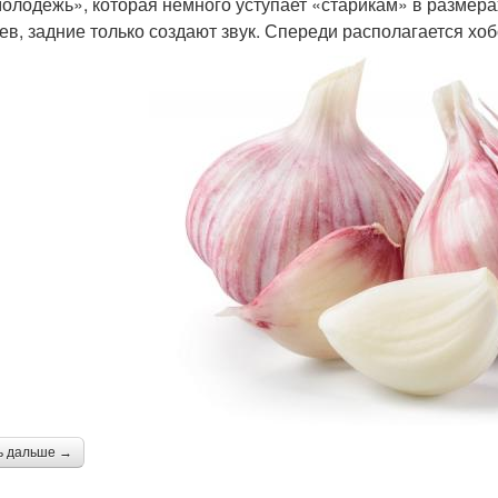
молодежь», которая немного уступает «старикам» в размер
ев, задние только создают звук. Спереди располагается х
ь дальше →