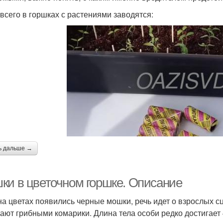
всего в горшках с растениями заводятся:
ь дальше →
ки в цветочном горшке. Описание
на цветах появились черные мошки, речь идет о взрослых сц
ают грибными комарики. Длина тела особи редко достигает