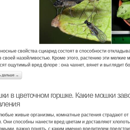
носные свойства сциарид состоят в способности откладыва
в своей назойливостью. Кроме этого, растению эти мелкие 
сят ощутимый вред флоре : она чахнет, вянет и выглядит б
ь дальше →
ки в цветочном горшке. Какие мошки заво
вления
 любые живые организмы, комнатные растения страдают от 
. Они способны нанести вред цветам и доставляют хлопот
омыми, важно понять, с каким именно вредителем предстоит