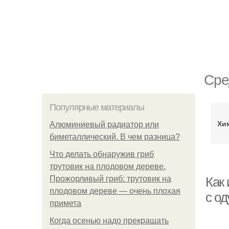
Сре
Популярные материалы
Хи
Алюминиевый радиатор или
биметаллический. В чем разница?
Что делать обнаружив гриб
трутовик на плодовом дереве.
Прожорливый гриб: трутовик на
Как 
плодовом дереве — очень плохая
с о
примета
Когда осенью надо прекращать