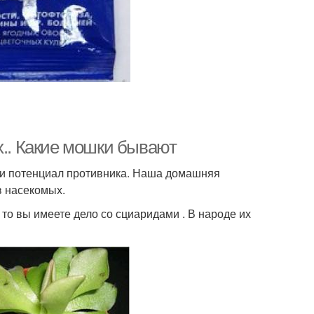
х.. Какие мошки бывают
и и потенциал противника. Наша домашняя
в насекомых.
то вы имеете дело со сциаридами . В народе их