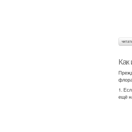
читат
Как
Прежд
флора
1. Ес
ещё н