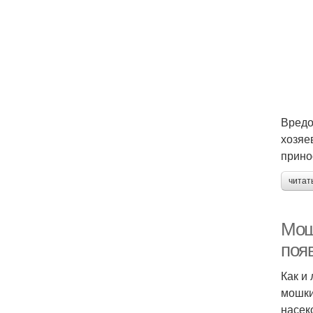
Вредо
хозяе
прино
читат
Мош
поя
Как и
мошки
насек