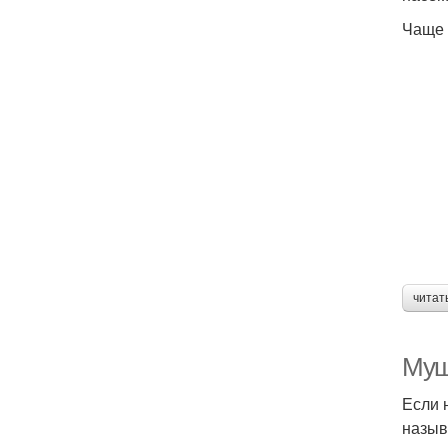
Чаще 
читат
Муш
Если 
назыв