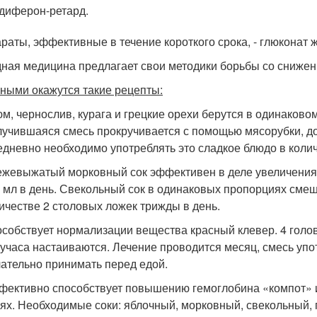
диферон-ретард.
раты, эффективные в течение короткого срока, - глюконат 
ная медицина предлагает свои методики борьбы со сниже
ными окажутся такие рецепты:
м, чернослив, курага и грецкие орехи берутся в одинаков
учившаяся смесь прокручивается с помощью мясорубки, д
дневно необходимо употреблять это сладкое блюдо в колич
жевыжатый морковный сок эффективен в деле увеличения г
 мл в день. Свекольный сок в одинаковых пропорциях смеш
ичестве 2 столовых ложек трижды в день.
собствует нормализации вещества красный клевер. 4 голов
учаса настаиваются. Лечение проводится месяц, смесь упот
ательно принимать перед едой.
ективно способствует повышению гемоглобина «компот» из
ях. Необходимые соки: яблочный, морковный, свекольный, 