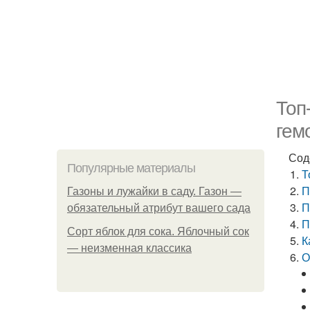
Топ
гем
Сод
Популярные материалы
Т
П
Газоны и лужайки в саду. Газон —
П
обязательный атрибут вашего сада
П
Сорт яблок для сока. Яблочный сок
К
— неизменная классика
О