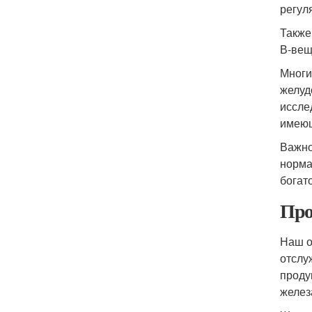
регул
Также
В-вещ
Многи
желуд
иссле
имеющ
Важно
норма
богат
Про
Наш о
отслу
проду
желез