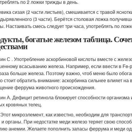
треблять по 2 ложки трижды в день.
вика сизая (2 части листьев), смешивается с травой яснотки
дырявленного (3 части). Берётся столовая ложка получивш
ы. Настаивать смесь следует три часа, употреблять по лож
дукты, богатые железом таблица. Соч
ествами
ин С . Употребление аскорбиновой кислоты вместе с желе
енному всасыванию железа. Например, если ввести в Fe-р
 раза больше железа. Поэтому важно, чтоб меню было обога
о стоит обратить внимание: аскорбинка сильнее влияет на 
щение феррума животного происхождения.
ин А. Дефицит ретинола блокирует способности организма
ых кровяных телец.
 Этот микроэлемент, как известно, необходим для транспор
и и органы. При недостатке меди железо теряет свою способ
тию анемии. Желаете пополнить запасы феррума и меди о