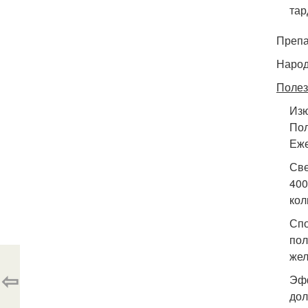
тар
Препа
Народ
Полез
Изю
Пол
Еже
Све
400
кол
Спо
пол
жел
⇦
Эфф
дол