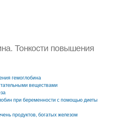
ина. Тонкости повышения
шения гемоглобина
питательными веществами
еза
глобин при беременности с помощью диеты
чень продуктов, богатых железом