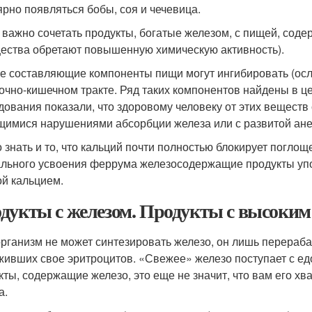
ярно появляться бобы, соя и чечевица.
 важно сочетать продукты, богатые железом, с пищей, сод
ества обретают повышенную химическую активность).
е составляющие компоненты пищи могут ингибировать (осла
очно-кишечном тракте. Ряд таких компонентов найдены в це
дования показали, что здоровому человеку от этих веществ 
имися нарушениями абсорбции железа или с развитой ан
 знать и то, что кальций почти полностью блокирует погло
льного усвоения феррума железосодержащие продукты упот
ой кальцием.
дукты с железом. Продукты с высоким
рганизм не может синтезировать железо, он лишь перерабат
живших свое эритроцитов. «Свежее» железо поступает с ед
кты, содержащие железо, это еще не значит, что вам его хва
а.