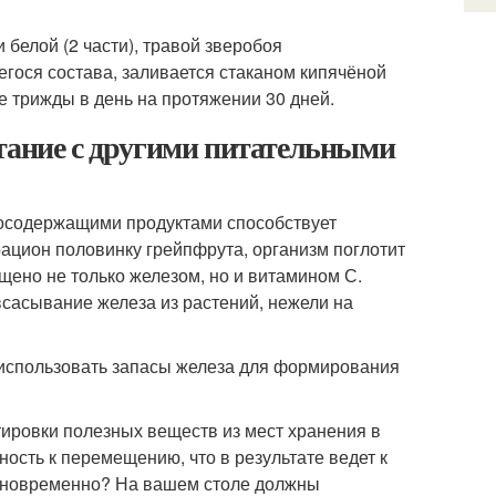
 белой (2 части), травой зверобоя
егося состава, заливается стаканом кипячёной
ке трижды в день на протяжении 30 дней.
етание с другими питательными
зосодержащими продуктами способствует
ацион половинку грейпфрута, организм поглотит
щено не только железом, но и витамином С.
всасывание железа из растений, нежели на
 использовать запасы железа для формирования
тировки полезных веществ из мест хранения в
ность к перемещению, что в результате ведет к
дновременно? На вашем столе должны