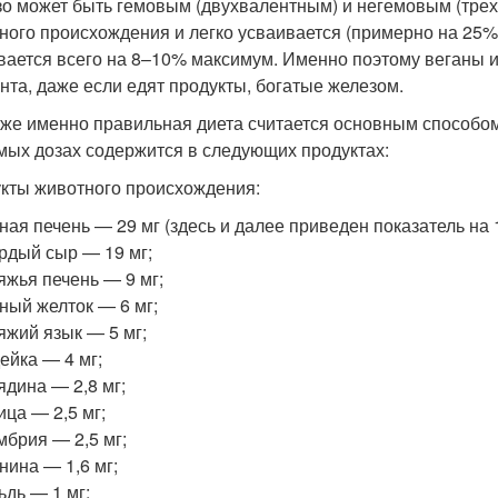
о может быть гемовым (двухвалентным) и негемовым (трех
ного происхождения и легко усваивается (примерно на 25%)
вается всего на 8–10% максимум. Именно поэтому веганы и
нта, даже если едят продукты, богатые железом.
 же именно правильная диета считается основным способо
мых дозах содержится в следующих продуктах:
кты животного происхождения:
ная печень — 29 мг (здесь и далее приведен показатель на 1
рдый сыр — 19 мг;
яжья печень — 9 мг;
ный желток — 6 мг;
яжий язык — 5 мг;
ейка — 4 мг;
ядина — 2,8 мг;
ица — 2,5 мг;
мбрия — 2,5 мг;
нина — 1,6 мг;
ьдь — 1 мг;