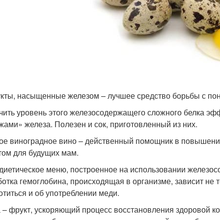
кты, насыщенные железом – лучшее средство борьбы с по
чить уровень этого железосодержащего сложного белка эф
жами» железа. Полезен и сок, приготовленный из них.
ое виноградное вино – действенный помощник в повышении
том для будущих мам.
диетическое меню, построенное на использовании железосо
отка гемоглобина, происходящая в организме, зависит не т
отиться и об употреблении меди.
 – фрукт, ускоряющий процесс восстановления здоровой к