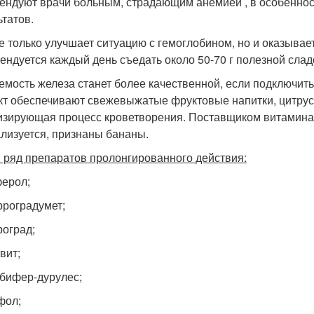
ендуют врачи больным, страдающим анемией , в особенно
ьтатов.
е только улучшает ситуацию с гемоглобином, но и оказыва
ендуется каждый день съедать около 50-70 г полезной слад
емость железа станет более качественной, если подключит
т обеспечивают свежевыжатые фруктовые напитки, цитрусо
изирующая процесс кроветворения. Поставщиком витамина 
лизуется, признаны бананы.
и ряд препаратов пролонгированного действия:
ерол;
роградумет;
оград;
вит;
бифер-дурулес;
фол;