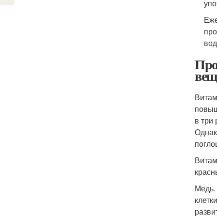
упо
Еже
про
вод
Про
вещ
Витам
повыш
в три
Однак
погло
Витам
красн
Медь.
клетк
разви