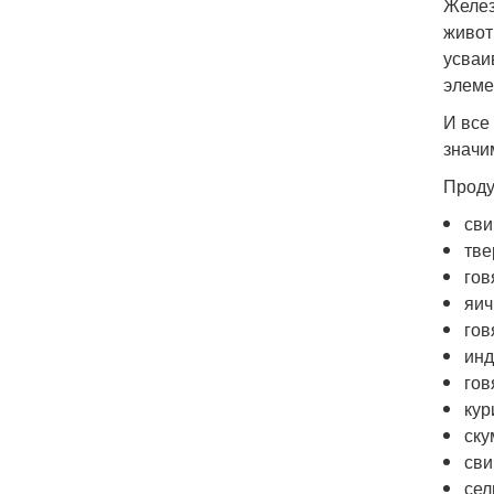
Желез
живот
усваи
элеме
И все
значи
Проду
сви
тве
гов
яич
гов
инд
гов
кур
ску
сви
сел