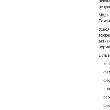
реком
резул
Мёд н
Реком
Усвоя
эффек
актив
норма
Есть 
хеф
фер
фер
иро
сор
фе