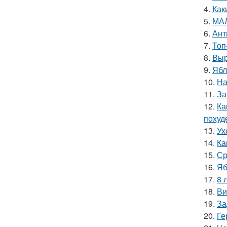
4.
Как
5.
МАЛ
6.
Ант
7.
Топ
8.
Выр
9.
Ябл
10.
На
11.
За
12.
Ка
похуд
13.
Ух
14.
Ка
15.
Ср
16.
Яб
17.
8 
18.
Ви
19.
За
20.
Ге