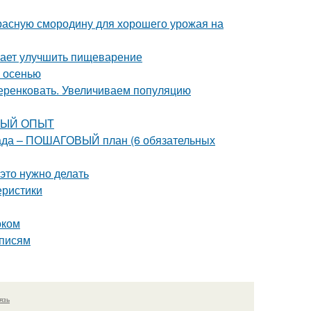
красную смородину для хорошего урожая на
гает улучшить пищеварение
м осенью
еренковать. Увеличиваем популяцию
РВЫЙ ОПЫТ
 сада – ПОШАГОВЫЙ план (6 обязательных
 это нужно делать
еристики
оком
аписям
язь