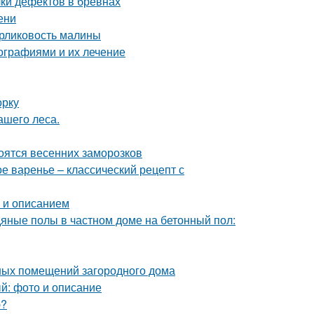
ки дефектов в бревнах
ени
арликовость малины
ографиями и их лечение
орку
ашего леса.
боятся весенних заморозков
е варенье – классический рецепт с
о и описанием
дяные полы в частном доме на бетонный пол:
ных помещений загородного дома
ый: фото и описание
ю?