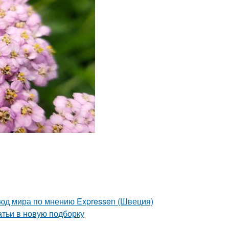
люд мира по мнению Expressen (Швеция)
атьи в новую подборку