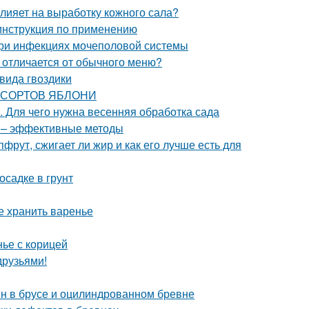
влияет на выработку кожного сала?
инструкция по применению
при инфекциях мочеполовой системы
е отличается от обычного меню?
вида гвоздики
Я СОРТОВ ЯБЛОНИ
. Для чего нужна весенняя обработка сада
в – эффективные методы
фрут, сжигает ли жир и как его лучше есть для
осадке в грунт
е хранить варенье
нье с корицей
друзьями!
ин в брусе и оцилиндрованном бревне