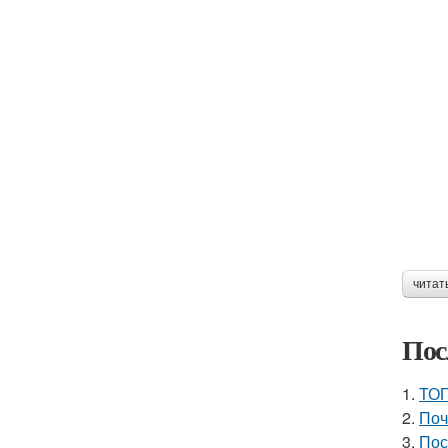
читат
Пос
1.
ТОП
2.
Поч
3.
Пос