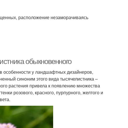
ещенных, расположение незаморачиваясь
листника обыкновенного
в особенности у ландшафтных дизайнеров,
енный синоним этого вида тысячелистника –
ного растения привела к появлению множества
енки розового, красного, пурпурного, желтого и
вета.