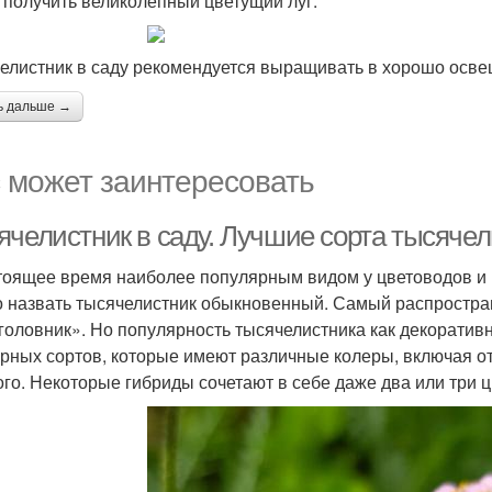
 получить великолепный цветущий луг.
елистник в саду рекомендуется выращивать в хорошо осв
ь дальше →
 может заинтересовать
ячелистник в саду. Лучшие сорта тысяче
тоящее время наиболее популярным видом у цветоводов и 
 назвать тысячелистник обыкновенный. Самый распростран
головник». Но популярность тысячелистника как декоратив
урных сортов, которые имеют различные колеры, включая отт
ого. Некоторые гибриды сочетают в себе даже два или три ц