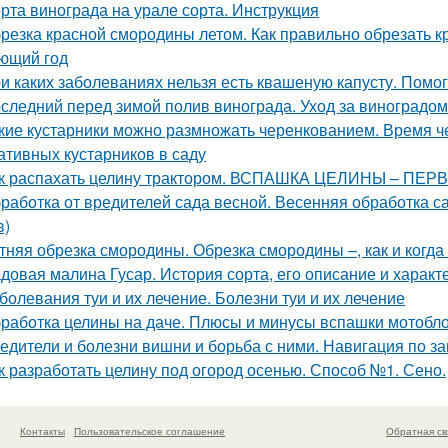
рта винограда на урале сорта. Инструкция
резка красной смородины летом. Как правильно обрезать 
ющий год
и каких заболеваниях нельзя есть квашеную капусту. Помо
следний перед зимой полив винограда. Уход за виноградо
кие кустарники можно размножать черенкованием. Время ч
ативных кустарников в саду
к распахать целину трактором. ВСПАШКА ЦЕЛИНЫ – ПЕ
работка от вредителей сада весной. Весенняя обработка
в)
тняя обрезка смородины. Обрезка смородины –, как и когда
довая малина Гусар. История сорта, его описание и характ
болевания туи и их лечение. Болезни туи и их лечение
работка целины на даче. Плюсы и минусы вспашки мотобл
едители и болезни вишни и борьба с ними. Навигация по з
к разработать целину под огород осенью. Способ №1. Сено.
Контакты
Пользовательское соглашение
Обратная св