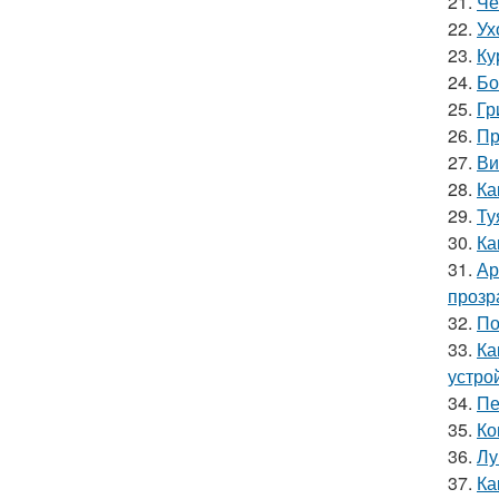
21.
Че
22.
Ух
23.
Ку
24.
Бо
25.
Гр
26.
Пр
27.
Ви
28.
Ка
29.
Ту
30.
Ка
31.
Ар
прозр
32.
По
33.
Ка
устро
34.
Пе
35.
Ко
36.
Лу
37.
Ка