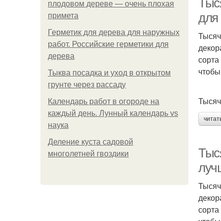
Тыс
плодовом дереве — очень плохая
для
примета
Герметик для дерева для наружных
Тысяч
работ. Российские герметики для
декор
дерева
сорта
чтобы
Тыква посадка и уход в открытом
грунте через рассаду
Тысяч
Календарь работ в огороде на
каждый день. Лунный календарь vs
читат
наука
Деление куста садовой
Тыс
многолетней гвоздики
луч
Тысяч
декор
сорта