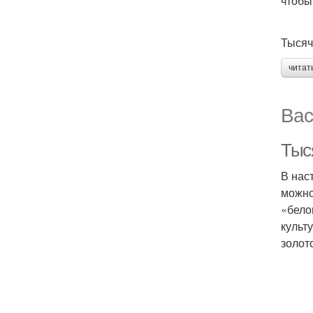
чтобы
Тысяч
читат
Вас
Тыс
В нас
можно
«бело
культ
золот