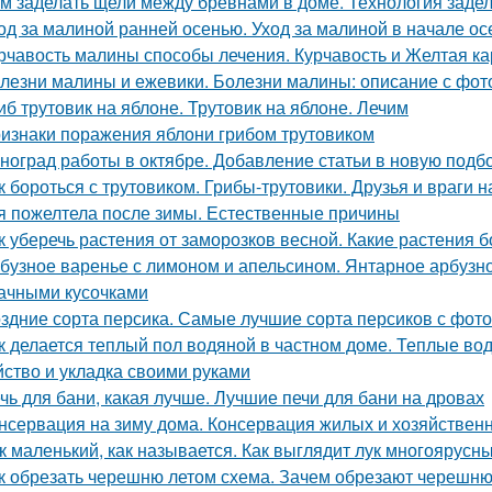
м заделать щели между бревнами в доме. Технология задел
од за малиной ранней осенью. Уход за малиной в начале ос
рчавость малины способы лечения. Курчавость и Желтая к
лезни малины и ежевики. Болезни малины: описание с фот
иб трутовик на яблоне. Трутовик на яблоне. Лечим
изнаки поражения яблони грибом трутовиком
ноград работы в октябре. Добавление статьи в новую подб
к бороться с трутовиком. Грибы-трутовики. Друзья и враги н
я пожелтела после зимы. Естественные причины
к уберечь растения от заморозков весной. Какие растения 
бузное варенье с лимоном и апельсином. Янтарное арбузно
ачными кусочками
здние сорта персика. Самые лучшие сорта персиков с фот
к делается теплый пол водяной в частном доме. Теплые во
йство и укладка своими руками
чь для бани, какая лучше. Лучшие печи для бани на дровах
нсервация на зиму дома. Консервация жилых и хозяйствен
к маленький, как называется. Как выглядит лук многоярусн
к обрезать черешню летом схема. Зачем обрезают черешн