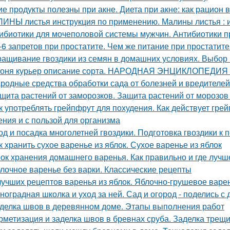
ие продукты полезны при акне. Диета при акне: как рацион 
ИНЫ листья инструкция по применению. Малины листья : 
ибиотики для мочеполовой системы мужчин. Антибиотики 
-6 запретов при простатите. Чем же питание при простатит
ащивание гвоздики из семян в домашних условиях. Выбор 
оня курьер описание сорта. НАРОДНАЯ ЭНЦИКЛОПЕДИ
родные средства обработки сада от болезней и вредителей
щита растений от заморозков. Защита растений от морозо
к употреблять грейпфрут для похудения. Как действует грейп
ения и с пользой для организма
од и посадка многолетней гвоздики. Подготовка гвоздики к п
к хранить сухое варенье из яблок. Сухое варенье из яблок
ок хранения домашнего варенья. Как правильно и где лучш
лочное варенье без варки. Классические рецепты
лучших рецептов варенья из яблок. Яблочно-грушевое варе
ноградная школка и уход за ней. Сад и огород - поделись с 
делка швов в деревянном доме. Этапы выполнения работ
рметизация и заделка швов в бревнах сруба. Заделка трещ