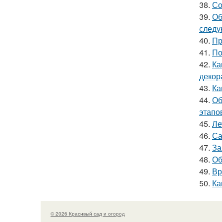
38.
Со
39.
Об
следу
40.
Пр
41.
По
42.
Ка
декор
43.
Ка
44.
Об
этапо
45.
Ле
46.
Са
47.
За
48.
Об
49.
Вр
50.
Ка
© 2026 Красивый сад и огород