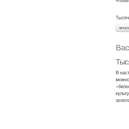
чтобы
Тысяч
читат
Вас
Тыс
В нас
можно
«бело
культ
золот