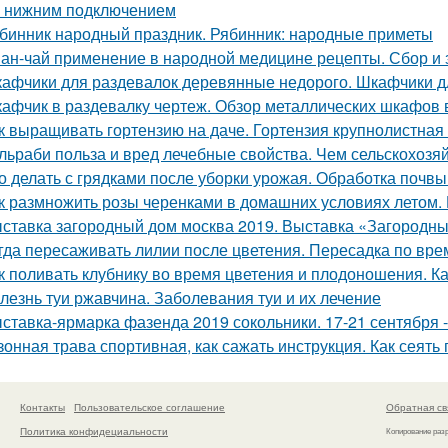
 с нижним подключением
бинник народный праздник. Рябинник: народные приметы
ан-чай применение в народной медицине рецепты. Сбор и 
афчики для раздевалок деревянные недорого. Шкафчики д
афчик в раздевалку чертеж. Обзор металлических шкафов 
к выращивать гортензию на даче. Гортензия крупнолистная 
льраби польза и вред лечебные свойства. Чем сельскохозя
о делать с грядками после уборки урожая. Обработка почв
к размножить розы черенками в домашних условиях летом.
ставка загородный дом москва 2019. Выставка «Загородны
гда пересаживать лилии после цветения. Пересадка по вре
к поливать клубнику во время цветения и плодоношения. К
лезнь туи ржавчина. Заболевания туи и их лечение
ставка-ярмарка фазенда 2019 сокольники. 17-21 сентября
зонная трава спортивная, как сажать инструкция. Как сеять
Контакты
Пользовательское соглашение
Обратная св
Политика конфидециальности
Копирование раз