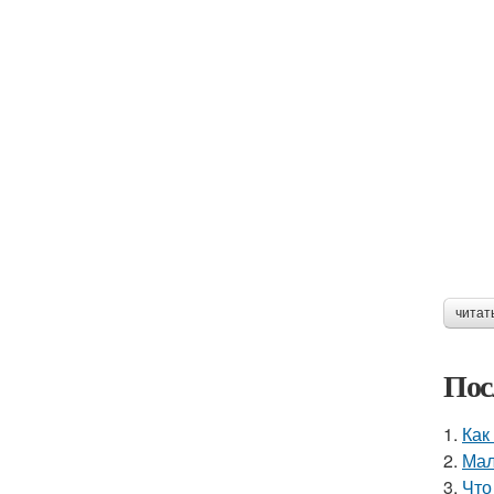
читат
Пос
1.
Как
2.
Мал
3.
Что