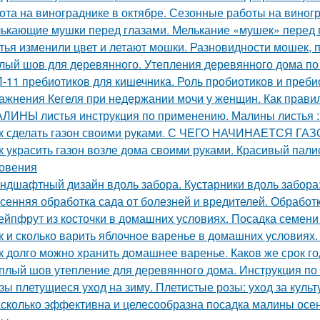
ота на винограднике в октябре. Сезонные работы на виногр
ькающие мушки перед глазами. Мелькание «мушек» перед 
тья изменили цвет и летают мошки. Разновидности мошек,
лый шов для деревянного. Утепления деревянного дома по
-11 пребиотиков для кишечника. Роль пробиотиков и пребио
ажнения Кегеля при недержании мочи у женщин. Как прав
ЛИНЫ листья инструкция по применению. Малины листья :
к сделать газон своими руками. С ЧЕГО НАЧИНАЕТСЯ ГА
к украсить газон возле дома своими руками. Красивый пал
овения
ндшафтный дизайн вдоль забора. Кустарники вдоль забора
сенняя обработка сада от болезней и вредителей. Обрабо
ейпфрут из косточки в домашних условиях. Посадка семени
к и сколько варить яблочное варенье в домашних условиях
к долго можно хранить домашнее варенье. Каков же срок г
плый шов утепление для деревянного дома. Инструкция по
зы плетущиеся уход на зиму. Плетистые розы: уход за культ
сколько эффективна и целесообразна посадка малины осе