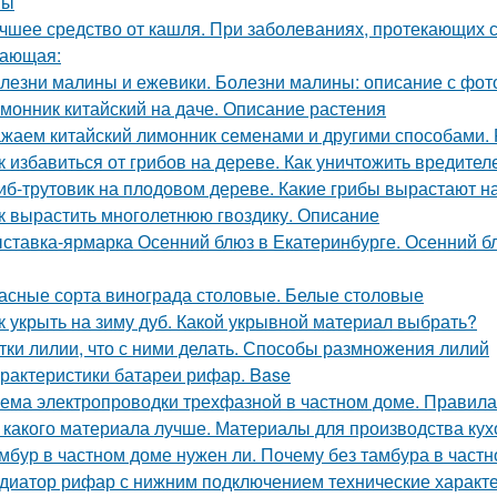
ны
чшее средство от кашля. При заболеваниях, протекающих с
ающая:
лезни малины и ежевики. Болезни малины: описание с фот
монник китайский на даче. Описание растения
жаем китайский лимонник семенами и другими способами.
к избавиться от грибов на дереве. Как уничтожить вредит
иб-трутовик на плодовом дереве. Какие грибы вырастают н
к вырастить многолетнюю гвоздику. Описание
ставка-ярмарка Осенний блюз в Екатеринбурге. Осенний блю
асные сорта винограда столовые. Белые столовые
к укрыть на зиму дуб. Какой укрывной материал выбрать?
тки лилии, что с ними делать. Способы размножения лилий
рактеристики батареи рифар. Base
ема электропроводки трехфазной в частном доме. Правил
 какого материала лучше. Материалы для производства кух
мбур в частном доме нужен ли. Почему без тамбура в частн
диатор рифар с нижним подключением технические характ