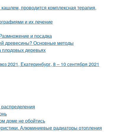
 кашлем, проводится комплексная терапия,
ографиями и их лечение
 Размножение и посадка
елей древесины? Основные методы
а плодовых деревьях
з 2021, Екатеринбург, 8 – 10 сентября 2021
а распределения
онь
ом доме не обойтись
еристики. Алюминиевые радиаторы отопления