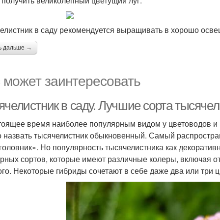
 получить великолепный цветущий луг.
елистник в саду рекомендуется выращивать в хорошо осв
ь дальше →
 может заинтересовать
ячелистник в саду. Лучшие сорта тысяче
тоящее время наиболее популярным видом у цветоводов и 
 назвать тысячелистник обыкновенный. Самый распростран
головник». Но популярность тысячелистника как декоратив
урных сортов, которые имеют различные колеры, включая отт
ого. Некоторые гибриды сочетают в себе даже два или три ц