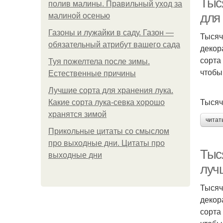
Тыс
полив малины. Правильный уход за
для
малиной осенью
Газоны и лужайки в саду. Газон —
Тысяч
обязательный атрибут вашего сада
декор
сорта
Туя пожелтела после зимы.
чтобы
Естественные причины
Лучшие сорта для хранения лука.
Тысяч
Какие сорта лука-севка хорошо
хранятся зимой
читат
Прикольные цитаты со смыслом
про выходные дни. Цитаты про
Тыс
выходные дни
луч
Тысяч
декор
сорта