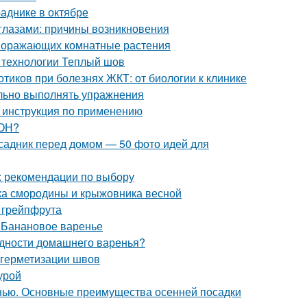
аднике в октябре
глазами: причины возникновения
 поражающих комнатные растения
 технологии Теплый шов
тиков при болезнях ЖКТ: от биологии к клинике
ильно выполнять упражнения
 инструкция по применению
ЗОН?
исадник перед домом — 50 фото идей для
: рекомендации по выбору
тка смородины и крыжовника весной
 грейпфрута
. Банановое варенье
одности домашнего варенья?
 герметизации швов
урой
нью. Основные преимущества осенней посадки