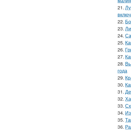
мали
21.
Лу
включ
22.
Бо
23.
Ли
24.
Са
25.
Ка
26.
Гр
27.
Ка
28.
Вы
года
29.
Кр
30.
Ка
31.
Де
32.
Ха
33.
Сх
34.
Из
35.
Та
36.
Ра