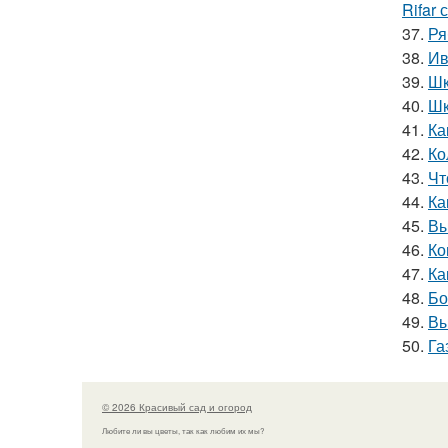
Rifar
37.
Ря
38.
Ив
39.
Шк
40.
Шк
41.
Ка
42.
Ко
43.
Чт
44.
Ка
45.
Вы
46.
Ко
47.
Ка
48.
Бо
49.
Вы
50.
Га
© 2026 Красивый сад и огород
Любите ли вы цветы, так как любим их мы?