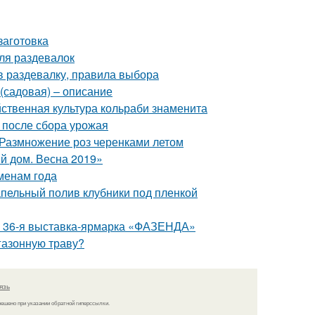
заготовка
ля раздевалок
в раздевалку, правила выбора
(садовая) – описание
йственная культура кольраби знаменита
ы после сбора урожая
 Размножение роз черенками летом
й дом. Весна 2019»
менам года
апельный полив клубники под пленкой
 - 36-я выставка-ярмарка «ФАЗЕНДА»
 газонную траву?
язь
решено при указании обратной гиперссылки.