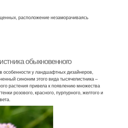
ещенных, расположение незаморачиваясь
листника обыкновенного
в особенности у ландшафтных дизайнеров,
енный синоним этого вида тысячелистника –
ного растения привела к появлению множества
енки розового, красного, пурпурного, желтого и
вета.