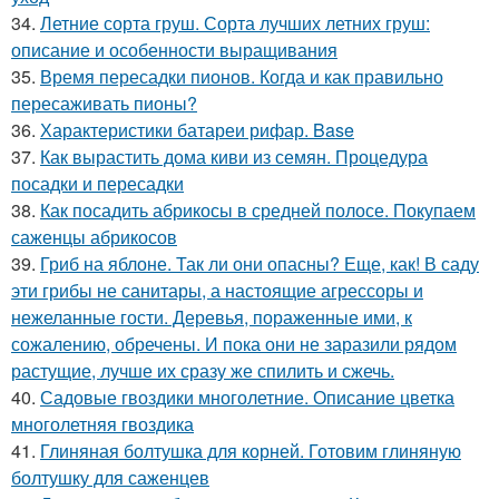
34.
Летние сорта груш. Сорта лучших летних груш:
описание и особенности выращивания
35.
Время пересадки пионов. Когда и как правильно
пересаживать пионы?
36.
Характеристики батареи рифар. Base
37.
Как вырастить дома киви из семян. Процедура
посадки и пересадки
38.
Как посадить абрикосы в средней полосе. Покупаем
саженцы абрикосов
39.
Гриб на яблоне. Так ли они опасны? Еще, как! В саду
эти грибы не санитары, а настоящие агрессоры и
нежеланные гости. Деревья, пораженные ими, к
сожалению, обречены. И пока они не заразили рядом
растущие, лучше их сразу же спилить и сжечь.
40.
Садовые гвоздики многолетние. Описание цветка
многолетняя гвоздика
41.
Глиняная болтушка для корней. Готовим глиняную
болтушку для саженцев