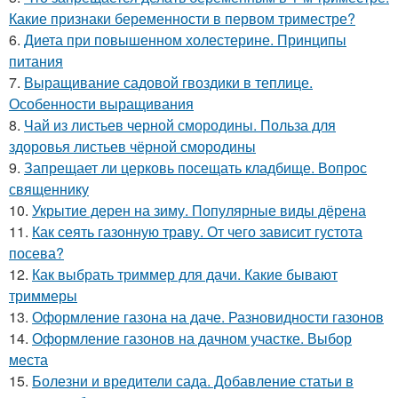
Какие признаки беременности в первом триместре?
6.
Диета при повышенном холестерине. Принципы
питания
7.
Выращивание садовой гвоздики в теплице.
Особенности выращивания
8.
Чай из листьев черной смородины. Польза для
здоровья листьев чёрной смородины
9.
Запрещает ли церковь посещать кладбище. Вопрос
священнику
10.
Укрытие дерен на зиму. Популярные виды дёрена
11.
Как сеять газонную траву. От чего зависит густота
посева?
12.
Как выбрать триммер для дачи. Какие бывают
триммеры
13.
Оформление газона на даче. Разновидности газонов
14.
Оформление газонов на дачном участке. Выбор
места
15.
Болезни и вредители сада. Добавление статьи в