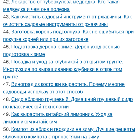
42.
Лекарство от туберкулеза медведка. Кто такая
медведка и чем она полезна
43.
Как очистить садовый инструмент от ржавчины. Как
очистить садовые инструменты от ржавчины
44.
Заготовка корень подсолнуха. Как не ошибиться при
покупке корней или при их заготовке
45.
Подготовка дерена к зиме. Дерен уход осенью
подготовка к зиме
46.
Посадка и уход за клубникой в открытом грунте.
Инструкция по выращиванию клубники в открытом
грунте
47.
Виноград из косточки вырастить. Почему многие
садоводы используют этот способ
48.
Сидр яблочно грушевый. Домашний грушевый сидр
по классической технологии
49.
Как вырастить китайский лимонник. Уход за
лимонником китайским
50.
Компот из яблок и гвоздики на зиму. Лучшие рецепты
яблочного компота с пряностями на зиму