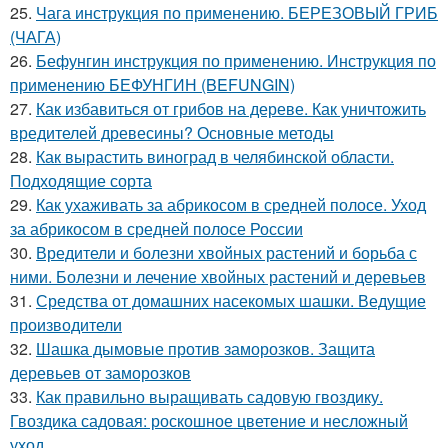
25.
Чага инструкция по применению. БЕРЕЗОВЫЙ ГРИБ
(ЧАГА)
26.
Бефунгин инструкция по применению. Инструкция по
применению БЕФУНГИН (BEFUNGIN)
27.
Как избавиться от грибов на дереве. Как уничтожить
вредителей древесины? Основные методы
28.
Как вырастить виноград в челябинской области.
Подходящие сорта
29.
Как ухаживать за абрикосом в средней полосе. Уход
за абрикосом в средней полосе России
30.
Вредители и болезни хвойных растений и борьба с
ними. Болезни и лечение хвойных растений и деревьев
31.
Средства от домашних насекомых шашки. Ведущие
производители
32.
Шашка дымовые против заморозков. Защита
деревьев от заморозков
33.
Как правильно выращивать садовую гвоздику.
Гвоздика садовая: роскошное цветение и несложный
уход