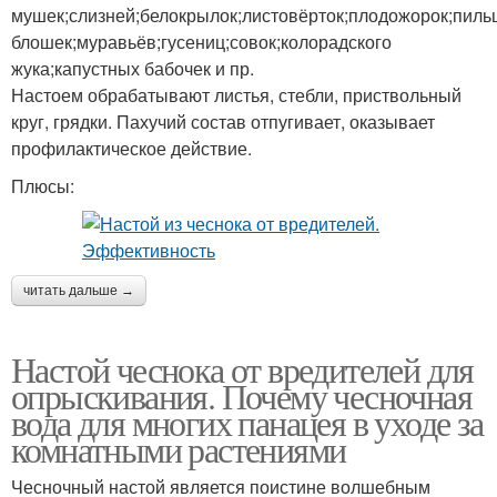
мушек;слизней;белокрылок;листовёрток;плодожорок;пиль
блошек;муравьёв;гусениц;совок;колорадского
жука;капустных бабочек и пр.
Настоем обрабатывают листья, стебли, приствольный
круг, грядки. Пахучий состав отпугивает, оказывает
профилактическое действие.
Плюсы:
читать дальше →
Настой чеснока от вредителей для
опрыскивания. Почему чесночная
вода для многих панацея в уходе за
комнатными растениями
Чесночный настой является поистине волшебным