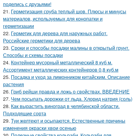
поделись с друзьями!
21.
Герметизация сруба теплый шов. Плюсы и минусы
материалов, используемых для конопатки и
герметизации
22.
Герметик для дерева для наружных работ.
Российские герметики для дерева
23.
Сроки и способы посадки малины в открытый грунт.
Способы и схемы посадки
24.
Контейнер мусорный металлический 8 куб м.
Ассортимент металлических контейнеров 0,8 куб.м
25.
Посадка и уход за лимонником китайским. Описание
растения
26.
Гриб рейши правда и ложь о свойствах. ВВЕДЕНИЕ
27.
Чем посыпать дорожки от льда. Хлорид натрия (соль)
28.
Как вырастить виноград в челябинской области.
Подходящие сорта
29.
Туи желтеют и осыпаются. Естественные причины
изменения окраски хвои осенью
30.
Полезные свойства кольраби. Кольраби для