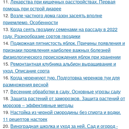
11.
Лекарства при кишечных расстройствах. Первая
помощь при острой диарее
12.
Возле частного дома газон засеять вполне
приемлемо. Особенности
13.
Когда сеять гвоздику семенами на рассаду в 2022
году. Разнообразие сортов гвоздики
14.
Подкожная пятнистость яблок. Причины появления и
признаки проявления наиболее важных болезней
физиологического происхождения яблок при хранении
15.
Ремонтантная клубника альбион выращивание и
уход. Описание сорта
16.
Когда черенкуют тую. Подготовка черенков туи для
размножения весной
17.
Весенние обработки в саду. Основные угрозы саду
18.
Защита растений от заморозков. Защита растений от
морозов – эффективные методы
19.
Настойка из черной смородины без спирта и водки.
11 рецептов настоек
20.
Виноградная школка и уход за ней. Сад и огород -