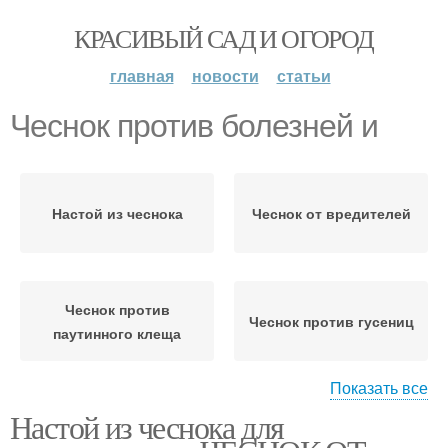
КРАСИВЫЙ САД И ОГОРОД
главная
новости
статьи
Чеснок против болезней и
Настой из чеснока
Чеснок от вредителей
Чеснок против
Чеснок против гусениц
паутинного клеща
Показать все
Настой из чеснока для
Чеснок против
Чеснок против
крестоцветной блошки
колорадского жука