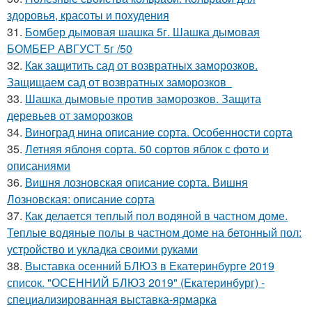
здоровья, красоты и похудения
31.
Бомбер дымовая шашка 5г. Шашка дымовая
БОМБЕР АВГУСТ 5г /50
32.
Как защитить сад от возвратных заморозков.
Защищаем сад от возвратных заморозков
33.
Шашка дымовые против заморозков. Защита
деревьев от заморозков
34.
Виноград нина описание сорта. Особенности сорта
35.
Летняя яблоня сорта. 50 сортов яблок с фото и
описаниями
36.
Вишня лозновская описание сорта. Вишня
Лозновская: описание сорта
37.
Как делается теплый пол водяной в частном доме.
Теплые водяные полы в частном доме на бетонный пол:
устройство и укладка своими руками
38.
Выставка осенний БЛЮЗ в Екатеринбурге 2019
список. "ОСЕННИЙ БЛЮЗ 2019" (Екатеринбург) -
специализированная выставка-ярмарка