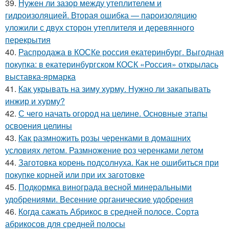
39.
Нужен ли зазор между утеплителем и
гидроизоляцией. Вторая ошибка — пароизоляцию
уложили с двух сторон утеплителя и деревянного
перекрытия
40.
Распродажа в КОСКе россия екатеринбург. Выгодная
покупка: в екатеринбургском КОСК «Россия» открылась
выставка-ярмарка
41.
Как укрывать на зиму хурму. Нужно ли закапывать
инжир и хурму?
42.
С чего начать огород на целине. Основные этапы
освоения целины
43.
Как размножить розы черенками в домашних
условиях летом. Размножение роз черенками летом
44.
Заготовка корень подсолнуха. Как не ошибиться при
покупке корней или при их заготовке
45.
Подкормка винограда весной минеральными
удобрениями. Весенние органические удобрения
46.
Когда сажать Абрикос в средней полосе. Сорта
абрикосов для средней полосы