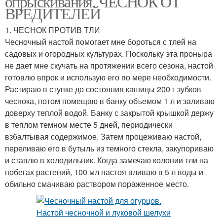
опрыскивания. ЧЕСНОК ОТ
ВРЕДИТЕЛЕЙ
1. ЧЕСНОК ПРОТИВ ТЛИ
Чесночный настой помогает мне бороться с тлей на
Болезный огурцов
Чеснок на воде
садовых и огородных культурах. Поскольку эта проныра
не дает мне скучать на протяжении всего сезона, настой
готовлю впрок и использую его по мере необходимости.
Растираю в ступке до состояния кашицы 200 г зубков
Настойки из чеснока
Чеснок для клубники
чеснока, потом помещаю в банку объемом 1 л и заливаю
доверху теплой водой. Банку с закрытой крышкой держу
в теплом темном месте 5 дней, периодически
взбалтывая содержимое. Затем процеживаю настой,
переливаю его в бутыль из темного стекла, закупориваю
и ставлю в холодильник. Когда замечаю колонии тли на
побегах растений, 100 мл настоя вливаю в 5 л воды и
обильно смачиваю раствором пораженное место.