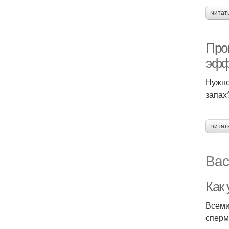
читат
Про
эфф
Нужно
запах
читат
Вас
Как
Всеми
сперм