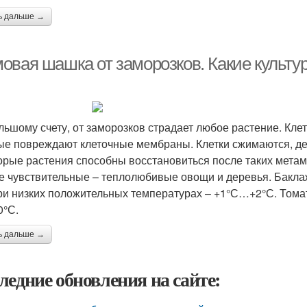
ь дальше →
овая шашка от заморозков. Какие культур
льшому счету, от заморозков страдает любое растение. Кле
ые повреждают клеточные мембраны. Клетки сжимаются, де
орые растения способны восстановиться после таких метамо
 чувствительные – теплолюбивые овощи и деревья. Баклаж
ри низких положительных температурах – +1°С…+2°С. Томат
0°С.
ь дальше →
ледние обновления на сайте: