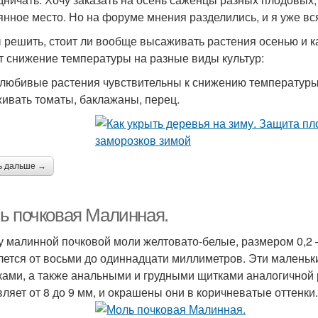
янное место. Но на форуме мнения разделились, и я уже в
 решить, стоит ли вообще высаживать растения осенью и как
т снижение температуры на разные виды культур:
любивые растения чувствительны к снижению температуры 
ивать томаты, баклажаны, перец.
ь дальше →
ь почковая Малинная.
у малинной почковой моли желтовато-белые, размером 0,2 –
лется от восьми до одиннадцати миллиметров. Эти малень
ками, а также анальными и грудными щитками аналогичной ра
вляет от 8 до 9 мм, и окрашены они в коричневатые оттенки.