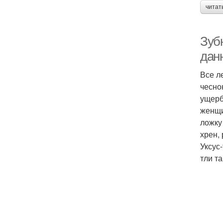
читат
Зубн
дан
Все л
чесно­
ущерб
женщи
ложку
хрен,
Уксус
тли т