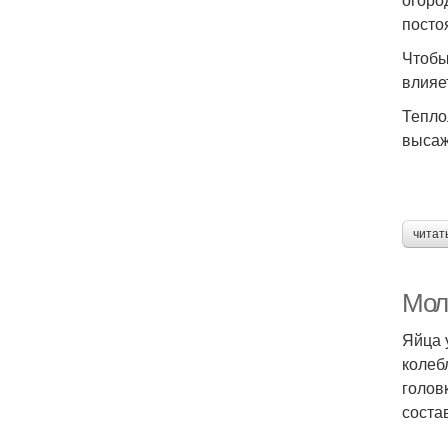
посто
Чтобы
влияе
Тепло
высаж
читат
Мол
Яйца 
колеб
голов
соста