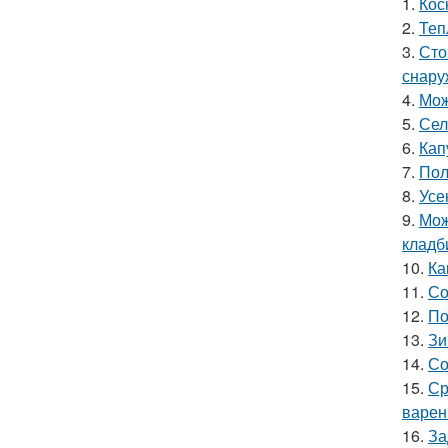
1.
Кос
2.
Теп
3.
Сто
снару
4.
Мож
5.
Сел
6.
Кап
7.
Пол
8.
Усе
9.
Мож
кладб
10.
Ка
11.
Со
12.
По
13.
Зи
14.
Со
15.
Ср
варен
16.
За