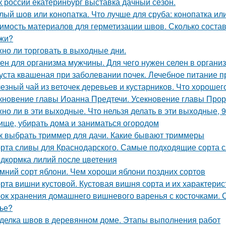
к россии екатеринбург выставка дачный сезон.
лый шов или конопатка. Что лучше для сруба: конопатка ил
имость материалов для герметизации швов. Сколько состав
жи?
но ли торговать в выходные дни.
ен для организма мужчины. Для чего нужен селен в органи
уста квашеная при заболевании почек. Лечебное питание 
езный чай из веточек деревьев и кустарников. Что хорошег
кновение главы Иоанна Предтечи. Усекновение главы Прор
но ли в эти выходные. Что нельзя делать в эти выходные, 9
ище, убирать дома и заниматься огородом
к выбрать триммер для дачи. Какие бывают триммеры
рта сливы для Краснодарского. Самые подходящие сорта 
дкормка лилий после цветения
мний сорт яблони. Чем хороши яблони поздних сортов
рта вишни кустовой. Кустовая вишня сорта и их характерис
ок хранения домашнего вишневого варенья с косточками. С
ье?
делка швов в деревянном доме. Этапы выполнения работ