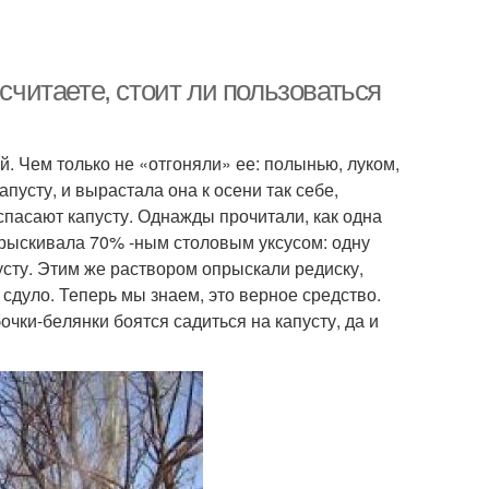
 считаете, стоит ли пользоваться
. Чем только не «отгоняли» ее: полынью, луком,
апусту, и вырастала она к осени так себе,
спасают капу­сту. Однажды прочитали, как одна
прыскивала 70% -ным столовым уксусом: одну
усту. Этим же раствором опрыскали редиску,
 сдуло. Теперь мы знаем, это верное средство.
чки-бе­лянки боятся садиться на капусту, да и