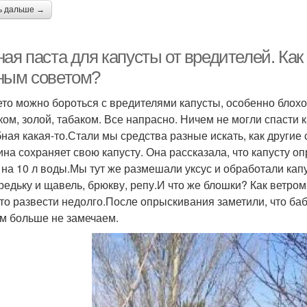
ь дальше →
ая паста для капусты от вредителей. Как
ным советом?
ето можно бороться с вредителями капусты, особенно блохой
ком, золой, табаком. Все напрасно. Ничем не могли спасти к
ная какая-то.Стали мы средства разные искать, как другие 
на сохраняет свою капусту. Она рассказала, что капусту о
 на 10 л воды.Мы тут же размешали уксус и обработали кап
 редьку и щавель, брюкву, репу.И что же блошки? Как ветром
-то развести недолго.После опрыскивания заметили, что бабо
ам больше не замечаем.