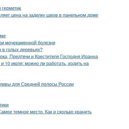
и герметик
ляет цена на заделку швов в панельном доме
зме
при мочекаменной болезни
о в голых деревьях?
ока, Предтечи и Крестителя Господня Иоанна
 и 10 июля: можно ли работать, ходить на
сливы для Средней полосы России
тики
амое темное место. Как и сколько хранить