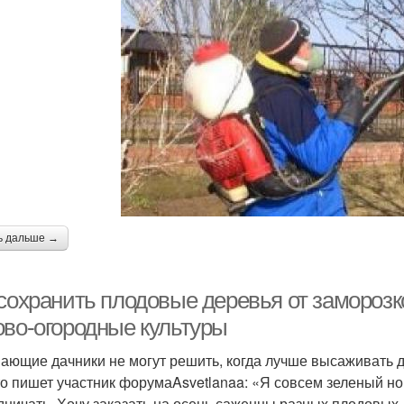
ь дальше →
 сохранить плодовые деревья от заморозк
ово-огородные культуры
ающие дачники не могут решить, когда лучше высаживать д
то пишет участник форумаAsvetlanaa: «Я совсем зеленый но
дничать. Хочу заказать на осень саженцы разных плодовых, 