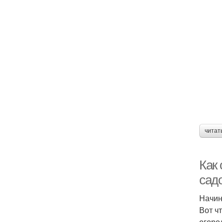
читат
Как
сад
Начин
Вот ч
огоро