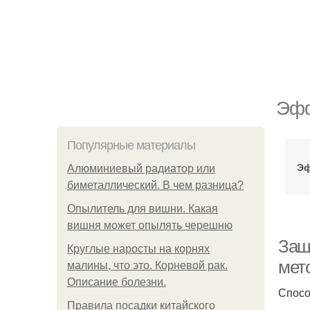
Эфф
Популярные материалы
Эф
Алюминиевый радиатор или
биметаллический. В чем разница?
Опылитель для вишни. Какая
вишня может опылять черешню
Защ
Круглые наросты на корнях
мет
малины, что это. Корневой рак.
Описание болезни.
Спосо
Правила посадки китайского