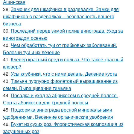
Ашинская
38.
Замочек для шкафчика в раздевалке. Замки для
шкафчиков в раздевалках – безопасность вашего
бизнеса
39.
Последний перед зимой полив винограда. Уход за
виноградом осенью
40.
Чем обработать туи от грибковых заболеваний.
Болезни туи и их лечение
41.
Клевер красный вред и польза. Что такое красный
клевер?
42.
Усы клубники, что с ними делать. Деление куста
43.
Тимьян пурпурно фиолетовый выращивание из
семян. Выращивание тимьяна
44.
Посадка и уход за абрикосом в средней полосе.
Сорта абрикосов для средней полосы
45.
Подкормка винограда весной минеральными
удобрениями. Весенние органические удобрения
46.
Букет из сухих роз. Флористическая композиция из
засушенных роз