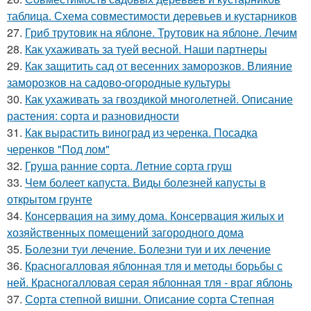
таблица. Схема совместимости деревьев и кустарников
27.
Гриб трутовик на яблоне. Трутовик на яблоне. Лечим
28.
Как ухаживать за туей весной. Наши партнеры
29.
Как защитить сад от весенних заморозков. Влияние
заморозков на садово-огородные культуры
30.
Как ухаживать за гвоздикой многолетней. Описание
растения: сорта и разновидности
31.
Как вырастить виноград из черенка. Посадка
черенков "Под лом"
32.
Груша ранние сорта. Летние сорта груш
33.
Чем болеет капуста. Виды болезней капусты в
открытом грунте
34.
Консервация на зиму дома. Консервация жилых и
хозяйственных помещений загородного дома
35.
Болезни туи лечение. Болезни туи и их лечение
36.
Красногалловая яблонная тля и методы борьбы с
ней. Красногалловая серая яблонная тля - враг яблонь
37.
Сорта степной вишни. Описание сорта Степная