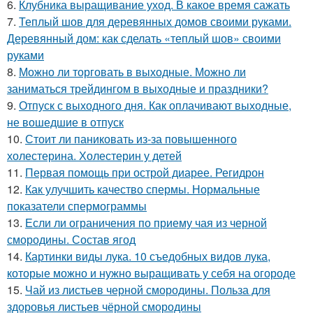
6.
Клубника выращивание уход. В какое время сажать
7.
Теплый шов для деревянных домов своими руками.
Деревянный дом: как сделать «теплый шов» своими
руками
8.
Можно ли торговать в выходные. Можно ли
заниматься трейдингом в выходные и праздники?
9.
Отпуск с выходного дня. Как оплачивают выходные,
не вошедшие в отпуск
10.
Стоит ли паниковать из-за повышенного
холестерина. Холестерин у детей
11.
Первая помощь при острой диарее. Регидрон
12.
Как улучшить качество спермы. Нормальные
показатели спермограммы
13.
Если ли ограничения по приему чая из черной
смородины. Состав ягод
14.
Картинки виды лука. 10 съедобных видов лука,
которые можно и нужно выращивать у себя на огороде
15.
Чай из листьев черной смородины. Польза для
здоровья листьев чёрной смородины