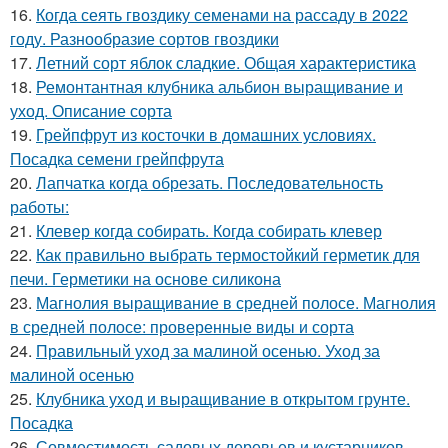
16.
Когда сеять гвоздику семенами на рассаду в 2022
году. Разнообразие сортов гвоздики
17.
Летний сорт яблок сладкие. Общая характеристика
18.
Ремонтантная клубника альбион выращивание и
уход. Описание сорта
19.
Грейпфрут из косточки в домашних условиях.
Посадка семени грейпфрута
20.
Лапчатка когда обрезать. Последовательность
работы:
21.
Клевер когда собирать. Когда собирать клевер
22.
Как правильно выбрать термостойкий герметик для
печи. Герметики на основе силикона
23.
Магнолия выращивание в средней полосе. Магнолия
в средней полосе: проверенные виды и сорта
24.
Правильный уход за малиной осенью. Уход за
малиной осенью
25.
Клубника уход и выращивание в открытом грунте.
Посадка
26.
Совместимость садовых деревьев и кустарников