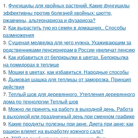
1.
Фунгициды для хвойных растений. Какие фунгициды
эффективны против болезней хвойных: шютте,
ржавчины, альтернариоза и фузариоза?
2.
Как вырастить тую из семян в домашних.. Способы
размножения
3.
Сушеная медведка для чего нужна. Ухаживающим за
родственниками пенсионерам в России увеличат пенсию
4.
Как избавиться от белокрылки в цветах. Белокрылка
на помидорах в теплице
5.
Мошки в цветах, как избавиться. Народные способы
6.
Дымовая шашка для теплицы от заморозка. Принцип
действия
7.
Теплый шов для деревянного. Утепления деревянного
дома по технологии Теплый шов
8.
Можно ли принять на работу в выходной день. Работа
в выходной или праздничный день при сменном графике
9.
Какие продукты полезны при акне. Диета при акне: как
рацион влияет на выработку кожного сала?