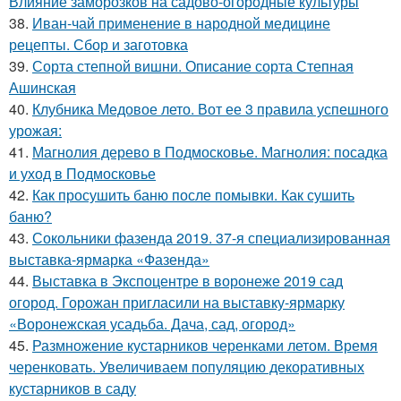
Влияние заморозков на садово-огородные культуры
38.
Иван-чай применение в народной медицине
рецепты. Сбор и заготовка
39.
Сорта степной вишни. Описание сорта Степная
Ашинская
40.
Клубника Медовое лето. Вот ее 3 правила успешного
урожая:
41.
Магнолия дерево в Подмосковье. Магнолия: посадка
и уход в Подмосковье
42.
Как просушить баню после помывки. Как сушить
баню?
43.
Сокольники фазенда 2019. 37-я специализированная
выставка-ярмарка «Фазенда»
44.
Выставка в Экспоцентре в воронеже 2019 сад
огород. Горожан пригласили на выставку-ярмарку
«Воронежская усадьба. Дача, сад, огород»
45.
Размножение кустарников черенками летом. Время
черенковать. Увеличиваем популяцию декоративных
кустарников в саду