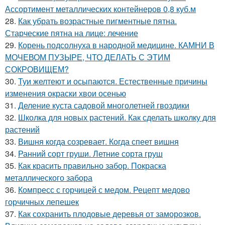
Ассортимент металлических контейнеров 0,8 куб.м
28.
Как убрать возрастные пигментные пятна.
Старческие пятна на лице: лечение
29.
Корень подсолнуха в народной медицине. КАМНИ В
МОЧЕВОМ ПУЗЫРЕ, ЧТО ДЕЛАТЬ С ЭТИМ
СОКРОВИЩЕМ?
30.
Туи желтеют и осыпаются. Естественные причины
изменения окраски хвои осенью
31.
Деление куста садовой многолетней гвоздики
32.
Школка для новых растений. Как сделать школку для
растений
33.
Вишня когда созревает. Когда спеет вишня
34.
Ранний сорт груши. Летние сорта груш
35.
Как красить правильно забор. Покраска
металлического забора
36.
Компресс с горчицей с медом. Рецепт медово
горчичных лепешек
37.
Как сохранить плодовые деревья от заморозков.