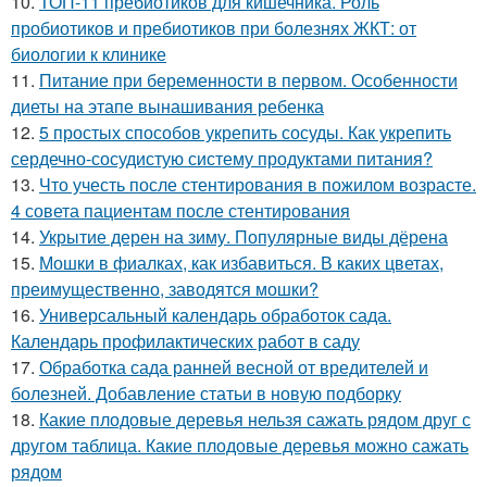
10.
ТОП-11 пребиотиков для кишечника. Роль
пробиотиков и пребиотиков при болезнях ЖКТ: от
биологии к клинике
11.
Питание при беременности в первом. Особенности
диеты на этапе вынашивания ребенка
12.
5 простых способов укрепить сосуды. Как укрепить
сердечно-сосудистую систему продуктами питания?
13.
Что учесть после стентирования в пожилом возрасте.
4 совета пациентам после стентирования
14.
Укрытие дерен на зиму. Популярные виды дёрена
15.
Мошки в фиалках, как избавиться. В каких цветах,
преимущественно, заводятся мошки?
16.
Универсальный календарь обработок сада.
Календарь профилактических работ в саду
17.
Обработка сада ранней весной от вредителей и
болезней. Добавление статьи в новую подборку
18.
Какие плодовые деревья нельзя сажать рядом друг с
другом таблица. Какие плодовые деревья можно сажать
рядом