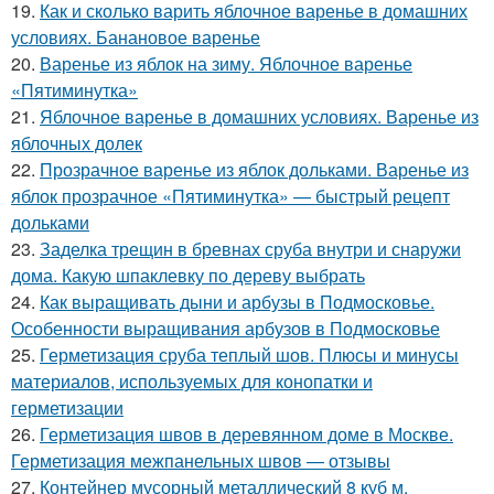
19.
Как и сколько варить яблочное варенье в домашних
условиях. Банановое варенье
20.
Варенье из яблок на зиму. Яблочное варенье
«Пятиминутка»
21.
Яблочное варенье в домашних условиях. Варенье из
яблочных долек
22.
Прозрачное варенье из яблок дольками. Варенье из
яблок прозрачное «Пятиминутка» — быстрый рецепт
дольками
23.
Заделка трещин в бревнах сруба внутри и снаружи
дома. Какую шпаклевку по дереву выбрать
24.
Как выращивать дыни и арбузы в Подмосковье.
Особенности выращивания арбузов в Подмосковье
25.
Герметизация сруба теплый шов. Плюсы и минусы
материалов, используемых для конопатки и
герметизации
26.
Герметизация швов в деревянном доме в Москве.
Герметизация межпанельных швов — отзывы
27.
Контейнер мусорный металлический 8 куб м.