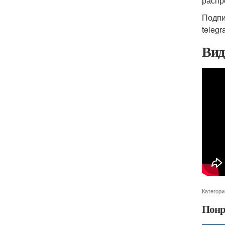
распр
Подпи
teleg
Вид
Категори
Понр