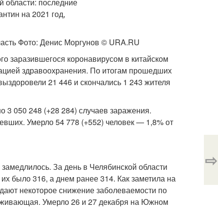
ласть Фото: Денис Моргунов © URA.RU
ого заразившегося коронавирусом в китайском
зацией здравоохранения. По итогам прошедших
выздоровели 21 446 и скончались 1 243 жителя
о 3 050 248 (+28 284) случаев заражения.
евших. Умерло 54 778 (+552) человек — 1,8% от
⇨
замедлилось. За день в Челябинской области
х было 316, а днем ранее 314. Как заметила на
 дают некоторое снижение заболеваемости по
еживающая. Умерло 26 и 27 декабря на Южном