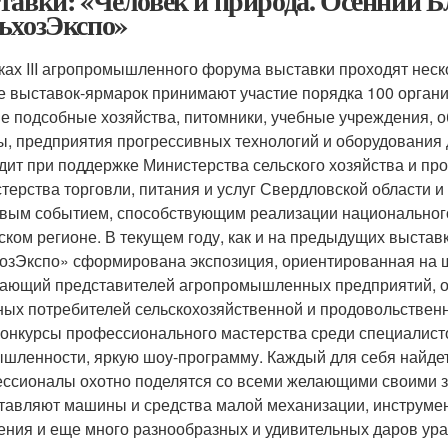
тавки: «Человек и природа. Осенний Б
ьхозЭкспо»
ках III агропромышленного форума выставки проходят нескол
е выставок-ярмарок принимают участие порядка 100 органи
е подсобные хозяйства, питомники, учебные учреждения, 
, предприятия прогрессивных технологий и оборудования 
дит при поддержке Министерства сельского хозяйства и пр
терства торговли, питания и услуг Свердловской области 
вым событием, способствующим реализации национального
ском регионе. В текущем году, как и на предыдущих выстав
озЭкспо» сформирована экспозиция, ориентированная на ш
ающий представителей агропромышленных предприятий, отр
ных потребителей сельскохозяйственной и продовольственн
конкурсы профессионального мастерства среди специалис
шленности, яркую шоу-программу. Каждый для себя найдет 
ссионалы охотно поделятся со всеми желающими своими з
тавляют машины и средства малой механизации, инструмен
ения и еще много разнообразных и удивительных даров ура