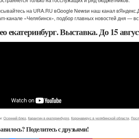
остраняется только на госслужащих и ряд бюджетников.
сывайтесь на URA.RU вGoogle Newsи наш канал вЯндекс.Д
ram-канале «Челябинск», подбор главных новостей дня — вс
ео екатеринбург. Выставка. До 15 авгус
и:
Осенний блюз
,
Карантин в екатеринбурге
,
Коронавирус в челябинской области
,
Посл
авилось? Поделитесь с друзьями!