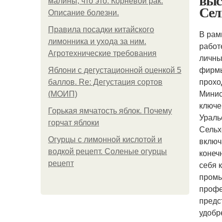
выс
малины, что это. Корневой рак.
Сел
Описание болезни.
Правила посадки китайского
В рам
лимонника и ухода за ним.
работ
Агротехнические требования
личны
фирмы
Яблони с дегустационной оценкой 5
прохо
баллов. Re: Дегустация сортов
Минис
(МОИП)
ключе
Горькая ямчатость яблок. Почему
Ураль
горчат яблоки
Сельх
Огурцы с лимонной кислотой и
включ
водкой рецепт. Соленые огурцы
конеч
рецепт
себя 
промы
профе
предс
удобр