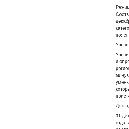
Режим
Соотв
декаб
катег
поясн
Учени
Учени
и опр
регио
минув
умень
котор
прист
Детса
31 де
года 