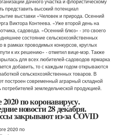
ганизации дачного участка и флористическому
ь представить высокий потенциал
крытие выставки «Человек и природа. Осенний
рга Виктора Контеева. «Уже второй день на
отчика, садовода. «Осенний блюз» - это своего
годняшнее состояние сельскохозяйственных
то в рамках проводимых конкурсов, круглых
ути к их решению» - отметил вице-мэр. Также
крылась для всех любителей-садоводов ярмарка
тается добавить, то с каждым годом открываются
аботкой сельскохозяйственных товаров. В
дет построен современный аграрный складной
ь потребителей земледельческой продукцией.
 2020 по коронавирусу.
дние новости 28 декабря.
лассы закрывают из-за COVID