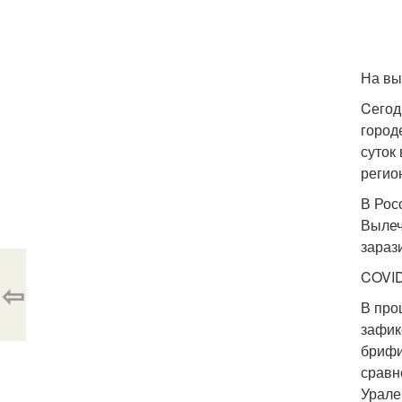
На вы
Cегод
город
суток
регио
В Рос
Вылеч
зараз
COVID
⇦
В про
зафик
брифи
сравн
Урале