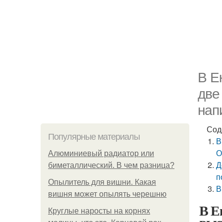
В Е
две
нап
Сод
Популярные материалы
В
О
Алюминиевый радиатор или
Д
биметаллический. В чем разница?
п
Опылитель для вишни. Какая
В
вишня может опылять черешню
В Е
Круглые наросты на корнях