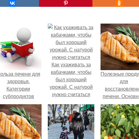
Как ухаживать за
кабачками, чтобы
ольза печени для
Полезные проду
был хороший
здоровья.
для
урожай. С натурой
Категории
восстановлен
нужно считаться
субпродуктов
печени. Основ
принципы пита
при патологи
печени