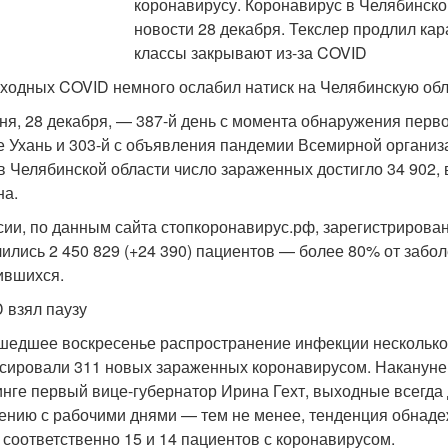
ходных COVID немного ослабил натиск на Челябинскую об
ня, 28 декабря, — 387-й день с момента обнаружения перв
е Ухань и 303-й с объявления пандемии Всемирной органи
 в Челябинской области число зараженных достигло 34 902, 
на.
сии, по данным сайта стопкоронавирус.рф, зарегистрирован
ились 2 450 829 (+24 390) пациентов — более 80% от забол
ившихся.
 взял паузу
шедшее воскресенье распространение инфекции несколько 
сировали 311 новых зараженных коронавирусом. Накануне и
нге первый вице-губернатор Ирина Гехт, выходные всегда
ению с рабочими днями — тем не менее, тенденция обнад
 соответственно 15 и 14 пациентов с коронавирусом.