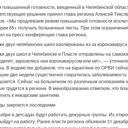
 повышенной готовности, введенный в Челябинской област
етствующее решение принял глава региона Алексей Текслер
ря. «Мы продлеваем режим повышенной готовности исключ
ории 65+ получать больничные листы. При этом ограничения
ил на пресс-конференции глава региона.
ки двух челябинских школ изолированы из-за коронавируса
ки двух школ в Челябинске и Пласте отправлены на самои
еделят, заразились они коронавирусом или нет», — уточни
на. В ведомстве добавили, что на карантине по ОРВИ сейчас
шие две недели существенно сократилась заболеваемость
шается. Сейчас на больничном по различным основаниям на
ые трудятся в регионе. В минобразования отметили, что бл
упить к январским занятиям.
ды закроются последними
кабря в детсадах будут работать дежурные группы. Их откро
выйдут на работу. Ранее власти региона объявили 31 декаб