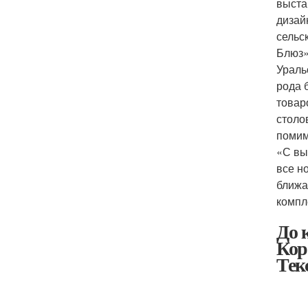
выста
дизай
сельс
Блюз»
Ураль
рода 
товар
столо
помим
«С вы
все н
ближа
компл
До 
Кор
Тек