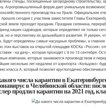
влены стенды, посвященные загородному строительству, ор
ну. Агропромышленный форум дает уникальную возможност
кохозяйственного производства на Урале. Официальное от
 прошло сегодня с участием заместителя Главы Екатеринбу
ской земле проходит праздник. Праздник селянина, перераб
бренд наших садоводов, которые определяют не только се
ов, но и перспективу их дальнейшего развития. Я уверен, ч
в, будут определены самые насущные проблемы, а главное п
о этих выставок на открытой площадке КОСКа «Россия» от
ставки - на дачу», которая проходит с 9 по 13 сентября. Ос
овые компании, которые занимаются производством и перер
йшие несколько лет недалеко от аэропорта «Кольцово» бу
екс класса А, который позволит круглогодично обеспечиват
какого числа карантин в Екатеринбурге
онавирус в Челябинской области: после
слер продлил карантин на 2021 год, к