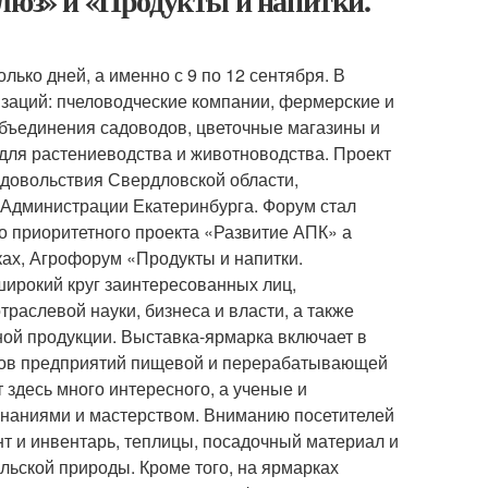
люз» и «Продукты и напитки.
ько дней, а именно с 9 по 12 сентября. В
заций: пчеловодческие компании, фермерские и
объединения садоводов, цветочные магазины и
для растениеводства и животноводства. Проект
одовольствия Свердловской области,
и Администрации Екатеринбурга. Форум стал
 приоритетного проекта «Развитие АПК» а
ках, Агрофорум «Продукты и напитки.
ирокий круг заинтересованных лиц,
аслевой науки, бизнеса и власти, а также
ой продукции. Выставка-ярмарка включает в
тов предприятий пищевой и перерабатывающей
здесь много интересного, а ученые и
наниями и мастерством. Вниманию посетителей
т и инвентарь, теплицы, посадочный материал и
льской природы. Кроме того, на ярмарках