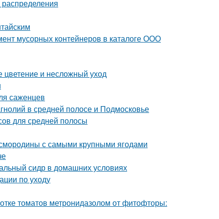
а распределения
итайским
мент мусорных контейнеров в каталоге ООО
ое цветение и несложный уход
и
для саженцев
гнолий в средней полосе и Подмосковье
осов для средней полосы
й смородины с самыми крупными ягодами
че
уральный сидр в домашних условиях
ации по уходу
ботке томатов метронидазолом от фитофторы: