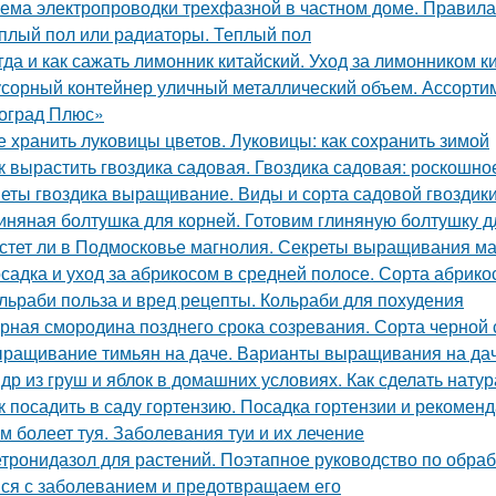
ема электропроводки трехфазной в частном доме. Правил
плый пол или радиаторы. Теплый пол
гда и как сажать лимонник китайский. Уход за лимонником к
сорный контейнер уличный металлический объем. Ассорти
оград Плюс»
е хранить луковицы цветов. Луковицы: как сохранить зимой
к вырастить гвоздика садовая. Гвоздика садовая: роскошн
еты гвоздика выращивание. Виды и сорта садовой гвоздик
иняная болтушка для корней. Готовим глиняную болтушку 
стет ли в Подмосковье магнолия. Секреты выращивания ма
садка и уход за абрикосом в средней полосе. Сорта абрик
льраби польза и вред рецепты. Кольраби для похудения
рная смородина позднего срока созревания. Сорта черно
ращивание тимьян на даче. Варианты выращивания на да
др из груш и яблок в домашних условиях. Как сделать нат
к посадить в саду гортензию. Посадка гортензии и рекоменд
м болеет туя. Заболевания туи и их лечение
тронидазол для растений. Поэтапное руководство по обра
ся с заболеванием и предотвращаем его