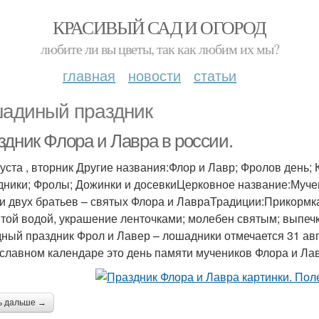
КРАСИВЫЙ САД И ОГОРОД
любите ли вы цветы, так как любим их мы?
главная
новости
статьи
адиный праздник
здник Флора и Лавра в россии.
густа , вторник Другие названия:Флор и Лавр; Фролов день;
ники; Фролы; Дожинки и досевкиЦерковное название:Муче
и двух братьев – святых Флора и ЛавраТрадиции:Прикормк
ятой водой, украшение ленточками; молебен святым; выпеч
ный праздник Фрол и Лавер – лошадники отмечается 31 авгус
славном календаре это день памяти мучеников Флора и Лав
ь дальше →