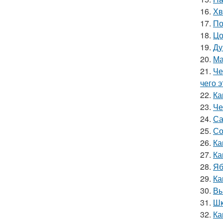
16.
Хв
17.
По
18.
Цо
19.
Ду
20.
Ма
21.
Че
чего 
22.
Ка
23.
Че
24.
Са
25.
Со
26.
Ка
27.
Ка
28.
Яб
29.
Ка
30.
Вы
31.
Шк
32.
Ка