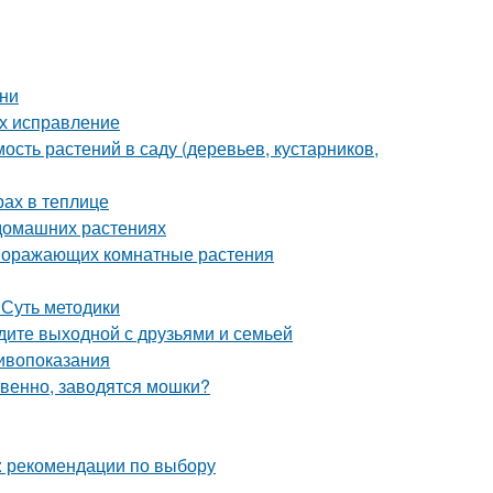
ени
их исправление
сть растений в саду (деревьев, кустарников,
рах в теплице
 домашних растениях
 поражающих комнатные растения
 Суть методики
едите выходной с друзьями и семьей
тивопоказания
твенно, заводятся мошки?
: рекомендации по выбору