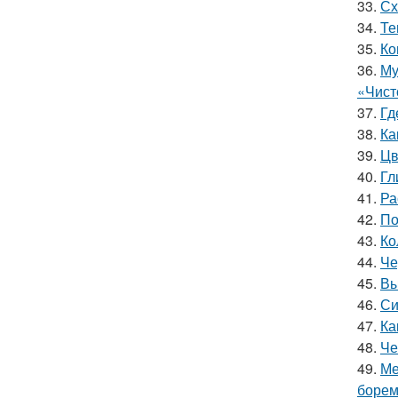
33.
Сх
34.
Те
35.
Ко
36.
Му
«Чист
37.
Гд
38.
Ка
39.
Цв
40.
Гл
41.
Ра
42.
По
43.
Ко
44.
Че
45.
Вы
46.
Си
47.
Ка
48.
Че
49.
Ме
борем