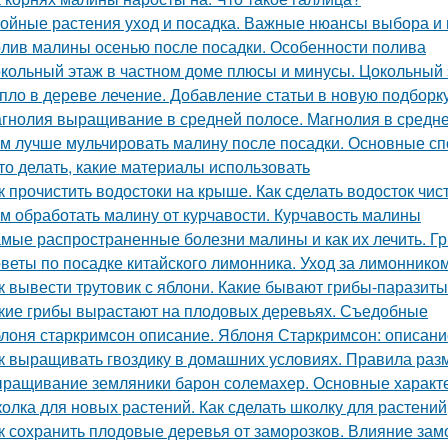
ойные растения уход и посадка. Важные нюансы выбора и 
лив малины осенью после посадки. Особенности полива
кольный этаж в частном доме плюсы и минусы. Цокольный 
пло в дереве лечение. Добавление статьи в новую подборк
гнолия выращивание в средней полосе. Магнолия в средне
м лучше мульчировать малину после посадки. Основные сп
это делать, какие материалы использовать
к прочистить водостоки на крыше. Как сделать водосток чи
м обработать малину от курчавости. Курчавость малины
мые распространенные болезни малины и как их лечить. Г
веты по посадке китайского лимонника. Уход за лимоннико
к вывести трутовик с яблони. Какие бывают грибы-паразит
кие грибы вырастают на плодовых деревьях. Съедобные
лоня старкримсон описание. Яблоня Старкримсон: описание
к выращивать гвоздику в домашних условиях. Правила раз
ращивание земляники барон солемахер. Основные характ
олка для новых растений. Как сделать школку для растений
к сохранить плодовые деревья от заморозков. Влияние зам