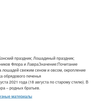
 Конский праздник; Лошадиный праздник;
ников Флора и ЛавраЗначение:Почитание
а лошадей свежим сеном и овсом, окропление
ка обрядового печенья
та 2021 года (18 августа по старому стилю). В
ра – родных братьев.