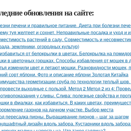
ледние обновления на сайте:
езни печени и правильное питание. Диета при болезни печ
ему туя желтеет и сохнет. Неправильные посадка и уход и 
местимость растений в саду. Совместимость и несовместимо
рада, земляники, огородных культур)
 избавиться от белокрылки в цветах. Белокрылка на помидо
ки в цветочных горшках. Способы избавления от мошек в
тья изменили цвет и летают мошки. Разновидности мошек,
ний сорт яблони. Фото и описание яблони Золотая Китайка
имущества герметизации сруба по технологии теплый шов.
 провести выходные с пользой. Метод 2 Метод 2 из 4: Пров
отивопоказания у сливы. Слива: полезные свойства и про
шки в фиалках, как избавиться. В каких цветах, преимущес
ормление газонов на дачном участке. Выбор места
од пересадка пионы. Выращивание пионов – шаг за шагом
ндшафтный дизайн вдоль забора. Кустарники вдоль забора
 корнях малины наросты на. Что такое галлица?