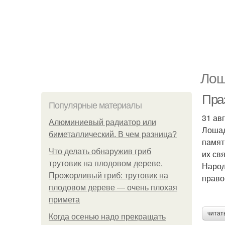
Лош
Пра
Популярные материалы
31 ав
Алюминиевый радиатор или
Лошад
биметаллический. В чем разница?
памят
Что делать обнаружив гриб
их св
трутовик на плодовом дереве.
Народ
Прожорливый гриб: трутовик на
право
плодовом дереве — очень плохая
примета
читат
Когда осенью надо прекращать