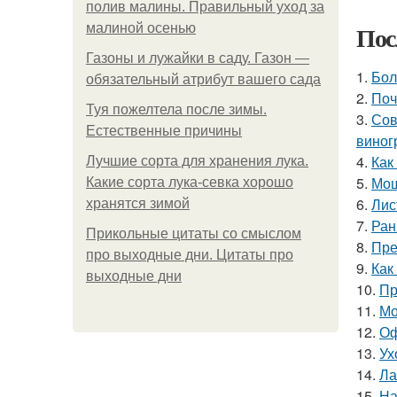
полив малины. Правильный уход за
Пос
малиной осенью
Газоны и лужайки в саду. Газон —
1.
Бол
обязательный атрибут вашего сада
2.
Поч
Туя пожелтела после зимы.
3.
Сов
Естественные причины
виног
4.
Как
Лучшие сорта для хранения лука.
5.
Мош
Какие сорта лука-севка хорошо
6.
Лис
хранятся зимой
7.
Ран
Прикольные цитаты со смыслом
8.
Пре
про выходные дни. Цитаты про
9.
Как
выходные дни
10.
Пр
11.
Мо
12.
Оф
13.
Ух
14.
Ла
15.
На