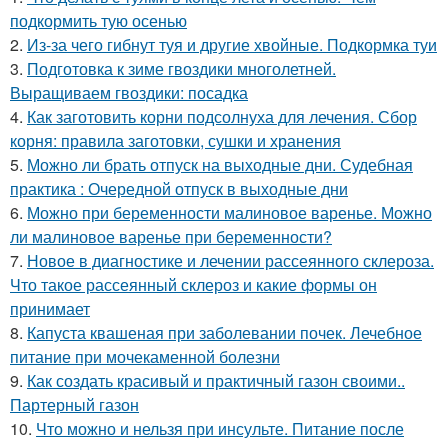
подкормить тую осенью
2.
Из-за чего гибнут туя и другие хвойные. Подкормка туи
3.
Подготовка к зиме гвоздики многолетней.
Выращиваем гвоздики: посадка
4.
Как заготовить корни подсолнуха для лечения. Сбор
корня: правила заготовки, сушки и хранения
5.
Можно ли брать отпуск на выходные дни. Судебная
практика : Очередной отпуск в выходные дни
6.
Можно при беременности малиновое варенье. Можно
ли малиновое варенье при беременности?
7.
Новое в диагностике и лечении рассеянного склероза.
Что такое рассеянный склероз и какие формы он
принимает
8.
Капуста квашеная при заболевании почек. Лечебное
питание при мочекаменной болезни
9.
Как создать красивый и практичный газон своими..
Партерный газон
10.
Что можно и нельзя при инсульте. Питание после