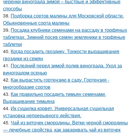
черенки винограда зимой – быстрые и эффективные
способы
38.
Подборка сортов малины для Московской области.
Обыкновенные сорта малины
39.
Посадка клубники семенами на рассаду в торфяных
таблетках. Зимний посев семян земляники в торфяные
таблетки
40.
Когда посадить гвоздику. Тонкости выращивания
гвоздики из семян
41.
Последний перед зимой полив винограда. Уход за
виноградом осенью
42.
Как вырастить гортензию в саду. Гортензия -
многообразие сортов
43.
Как правильно посадить тимьян семенами.
Выращивание тимьяна
44.
Ик сушилка корвет. Универсальная сушильная
установка непрерывного действия.
45.
Чай из веточек смородины. Ветки черной смородины
— лечебные свойства, как заваривать чай из веточек