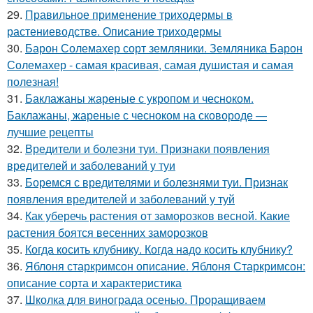
29.
Правильное применение триходермы в
растениеводстве. Описание триходермы
30.
Барон Солемахер сорт земляники. Земляника Барон
Солемахер - самая красивая, самая душистая и самая
полезная!
31.
Баклажаны жареные с укропом и чесноком.
Баклажаны, жареные с чесноком на сковороде —
лучшие рецепты
32.
Вредители и болезни туи. Признаки появления
вредителей и заболеваний у туи
33.
Боремся с вредителями и болезнями туи. Признак
появления вредителей и заболеваний у туй
34.
Как уберечь растения от заморозков весной. Какие
растения боятся весенних заморозков
35.
Когда косить клубнику. Когда надо косить клубнику?
36.
Яблоня старкримсон описание. Яблоня Старкримсон:
описание сорта и характеристика
37.
Школка для винограда осенью. Проращиваем