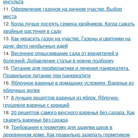
инсульта
11.
Оформление газонов на дачном участке. Выбор
места
12.
Когда лучше посеять семена хвойников. Когда сажать
хвойные растения в саду
13.
Как украсить газон на участке. Газоны и цветники на
даче: фото необычных идей
14.
Весеннее опрыскивание сада от вредителей и
болезней. Добавление статьи в новую подборку
15.
Питание для профилактики и лечения панкреатита.
Правильное питание при панкреатите
16.
Яблочное варенье в домашних условиях. Варенье из
яблочных долек
17.
8 лучших рецептов варенья из яблок. Яблочно-
грушевое варенье с корицей
18.
20 рецептов самого вкусного варенья без сахара. Как
сварить варенье без сахара
19.
Требования к герметику для заделки швов в
деревянном доме. Как правильно заделать герметиком