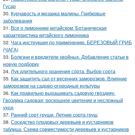
Гусар
30.
Курчавость и мозаика малины. Грибковые
заболевания
31.
Все о лимоннике китайском. Ботаническая
характеристика китайского лимонника
32.
Чага инструкция по применению. БЕРЕЗОВЫЙ ГРИБ
(ЧАГА)
33.
Болезни и вредители хвойных. Добавление статьи в
новую подборку
34.
Лук длительного хранения сорта. Выбор сорта
35.
Как защитить сад от весенних заморозков. Влияние
заморозков на садово-огородные культуры
36.
Как правильно выращивать садовую гвоздику.
Гвоздика садовая: роскошное цветение и несложный
уход
37.
Ранний сорт груши. Летние сорта груш
38.
Соседство плодовых деревьев и кустарников
таблица. Схема совместимости деревьев и кустарников