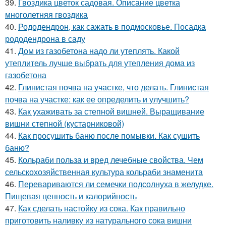
39.
Гвоздика цветок садовая. Описание цветка
многолетняя гвоздика
40.
Рододендрон, как сажать в подмосковье. Посадка
рододендрона в саду
41.
Дом из газобетона надо ли утеплять. Какой
утеплитель лучше выбрать для утепления дома из
газобетона
42.
Глинистая почва на участке, что делать. Глинистая
почва на участке: как ее определить и улучшить?
43.
Как ухаживать за степной вишней. Выращивание
вишни степной (кустарниковой)
44.
Как просушить баню после помывки. Как сушить
баню?
45.
Кольраби польза и вред лечебные свойства. Чем
сельскохозяйственная культура кольраби знаменита
46.
Перевариваются ли семечки подсолнуха в желудке.
Пищевая ценность и калорийность
47.
Как сделать настойку из сока. Как правильно
приготовить наливку из натурального сока вишни