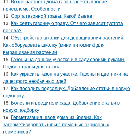
11.
Возле частного дома газон засеять вполне
приемлемо. Особенности
12.
Сорта газонной травы. Какой бывает
13.
Как сеять газонную траву. От чего зависит густота
посева?
14.
Обустройство школки для доращивания растений.
Как оборудовать школку (мини питомник) для
выращивания растений
15.
Газоны на дачном участке и в саду своими руками.
Подбор травы для газона
16.
Как украсить газон на участке. Газоны и цветники на
даче: фото необычных идей
17.
Как посадить подсолнух. Добавление статьи в новую
подборку
18.
Болезни и вредители сада. Добавление статьи в
новую подборку
19.
Герметизация швов дома из бревна. Как
загерметизировать швы с помощью акриловых
герметиков?