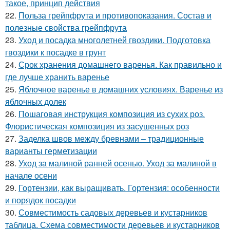
такое, принцип действия
22.
Польза грейпфрута и противопоказания. Состав и
полезные свойства грейпфрута
23.
Уход и посадка многолетней гвоздики. Подготовка
гвоздики к посадке в грунт
24.
Срок хранения домашнего варенья. Как правильно и
где лучше хранить варенье
25.
Яблочное варенье в домашних условиях. Варенье из
яблочных долек
26.
Пошаговая инструкция композиция из сухих роз.
Флористическая композиция из засушенных роз
27.
Заделка швов между бревнами – традиционные
варианты герметизации
28.
Уход за малиной ранней осенью. Уход за малиной в
начале осени
29.
Гортензии, как выращивать. Гортензия: особенности
и порядок посадки
30.
Совместимость садовых деревьев и кустарников
таблица. Схема совместимости деревьев и кустарников