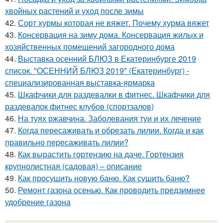
хвойных растений и уход после зимы
42.
Сорт хурмы которая не вяжет. Почему хурма вяжет
43.
Консервация на зиму дома. Консервация жилых и
хозяйственных помещений загородного дома
44.
Выставка осенний БЛЮЗ в Екатеринбурге 2019
список. "ОСЕННИЙ БЛЮЗ 2019" (Екатеринбург) -
специализированная выставка-ярмарка
45.
Шкафчики для раздевалки в фитнес. Шкафчики для
раздевалок фитнес клубов (спортзалов)
46.
На туях ржавчина. Заболевания туи и их лечение
47.
Когда пересаживать и обрезать лилии. Когда и как
правильно пересаживать лилии?
48.
Как вырастить гортензию на даче. Гортензия
крупнолистная (садовая) – описание
49.
Как просушить новую баню. Как сушить баню?
50.
Ремонт газона осенью. Как проводить предзимнее
удобрение газона