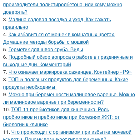
производители полистиролбетона, или кому можно
доверять?
3.
Малина садовая посадка и уход. Как сажать
правильно
4.
Как избавиться от мошек в комнатных цветах.
Домашние методы борьбы с мошкой
5.
Герметик для швов сруба. Виды
6.
Подробный обзор вопроса о работе в праздничные и
выходные дни. Комментарий
7.
Что означает маркировка саженцев. Контейнер «Р9»
8.
ТОП-5 полезных продуктов для беременных. Какие
продукты необходимы
9.
Можно при беременности малиновое варенье. Можно
ли малиновое варенье при беременности?
10.
ТОП-11 пребиотиков для кишечника. Роль
пробиотиков и пребиотиков при болезнях ЖКТ: от
биологии к клинике
11.
Что происходит с организмом при избытке мочевой
ксилоты. Почему возникает гиперурикемия?