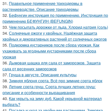
31.
Правильное применение триходермы в
растениеводстве. Описание триходермы
32.
Бефунгин инструкция по применению. Инструкция по
применению БЕФУНГИН (BEFUNGIN)
33.
Чем посыпать дорожки от льда. Хлорид натрия (соль)
34.
Солнечные ожоги у хвойных. Надёжная защита
хвойных и декоративных растений от солнечных ожогов
35.
Подкормка кустарников после сбора урожая. Как
ухаживать за ягодными кустарниками после сбора
урожая
36.
Дымовая шашка для сада от заморозков. Защита
сада от весенних заморозков
37.
Груша в августе. Описание культуры
38.
Зимняя яблоня сорта. Всё про зимние сорта яблок
39.
Летние сорта груш. Сорта лучших летних груш:
описание и особенности выращивания
40.
Как укрыть на зиму дуб. Какой укрывной материал
выбрать?
41.
Посадка и уход за хвойными растениями. Зимовка