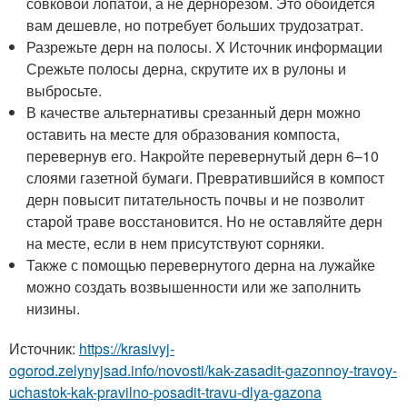
совковой лопатой, а не дернорезом. Это обойдется
вам дешевле, но потребует больших трудозатрат.
Разрежьте дерн на полосы.
X Источник информации
Срежьте полосы дерна, скрутите их в рулоны и
выбросьте.
В качестве альтернативы срезанный дерн можно
оставить на месте для образования компоста,
перевернув его. Накройте перевернутый дерн 6–10
слоями газетной бумаги. Превратившийся в компост
дерн повысит питательность почвы и не позволит
старой траве восстановится. Но не оставляйте дерн
на месте, если в нем присутствуют сорняки.
Также с помощью перевернутого дерна на лужайке
можно создать возвышенности или же заполнить
низины.
Источник:
https://krasivyj-
ogorod.zelynyjsad.info/novosti/kak-zasadit-gazonnoy-travoy-
uchastok-kak-pravilno-posadit-travu-dlya-gazona