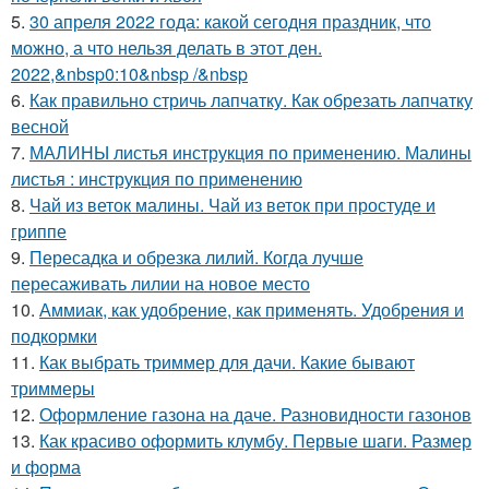
5.
30 апреля 2022 года: какой сегодня праздник, что
можно, а что нельзя делать в этот ден.
2022,&nbsp0:10&nbsp /&nbsp
6.
Как правильно стричь лапчатку. Как обрезать лапчатку
весной
7.
МАЛИНЫ листья инструкция по применению. Малины
листья : инструкция по применению
8.
Чай из веток малины. Чай из веток при простуде и
гриппе
9.
Пересадка и обрезка лилий. Когда лучше
пересаживать лилии на новое место
10.
Аммиак, как удобрение, как применять. Удобрения и
подкормки
11.
Как выбрать триммер для дачи. Какие бывают
триммеры
12.
Оформление газона на даче. Разновидности газонов
13.
Как красиво оформить клумбу. Первые шаги. Размер
и форма