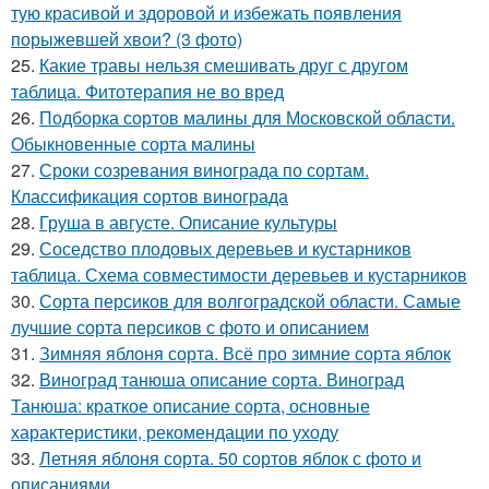
тую красивой и здоровой и избежать появления
порыжевшей хвои? (3 фото)
25.
Какие травы нельзя смешивать друг с другом
таблица. Фитотерапия не во вред
26.
Подборка сортов малины для Московской области.
Обыкновенные сорта малины
27.
Сроки созревания винограда по сортам.
Классификация сортов винограда
28.
Груша в августе. Описание культуры
29.
Соседство плодовых деревьев и кустарников
таблица. Схема совместимости деревьев и кустарников
30.
Сорта персиков для волгоградской области. Самые
лучшие сорта персиков с фото и описанием
31.
Зимняя яблоня сорта. Всё про зимние сорта яблок
32.
Виноград танюша описание сорта. Виноград
Танюша: краткое описание сорта, основные
характеристики, рекомендации по уходу
33.
Летняя яблоня сорта. 50 сортов яблок с фото и
описаниями