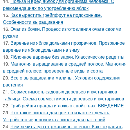
14.
Польза и вред яблок для организма человека. О
рекомендациях по употреблению яблок
15.
Как вырастить грейпфрут на подоконнике.
Особенности выращивания
16.
Очаг из бочки. Процесс изготовления очага своими
руками
17.
Варенье из яблок дольками прозрачное. Прозрачное
варенье из яблок дольками на зиму
18.
Яблочное варенье без варки. Классические рецепты
19.
Магнолия выращивание в средней полосе. Магнолия
в средней полосе: проверенные виды и сорта
20.
Все о выращивании малины. Условия содержания
растения
21.
Совместимость садовых деревьев и кустарников
таблица. Схема совместимости деревьев и кустарников
22.
Гриб рейши правда и ложь о свойствах. ВВЕДЕНИЕ
23.
Что такое школка для цветов и как ее сделать.
Устройство череночника / школки для растений
24.
Чем лечить тую от ржавчины осенью. Как сохранить