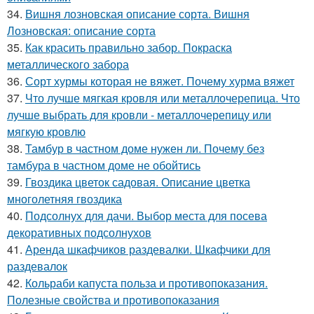
34.
Вишня лозновская описание сорта. Вишня
Лозновская: описание сорта
35.
Как красить правильно забор. Покраска
металлического забора
36.
Сорт хурмы которая не вяжет. Почему хурма вяжет
37.
Что лучше мягкая кровля или металлочерепица. Что
лучше выбрать для кровли - металлочерепицу или
мягкую кровлю
38.
Тамбур в частном доме нужен ли. Почему без
тамбура в частном доме не обойтись
39.
Гвоздика цветок садовая. Описание цветка
многолетняя гвоздика
40.
Подсолнух для дачи. Выбор места для посева
декоративных подсолнухов
41.
Аренда шкафчиков раздевалки. Шкафчики для
раздевалок
42.
Кольраби капуста польза и противопоказания.
Полезные свойства и противопоказания