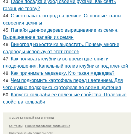
43.
Газон посадка и уход своими руками. Как сеять
газонную траву?
44.
С чего начать огород на целине. Основные этапы
освоения целины
45.
Папайя дынное дерево выращивание из семян.
Выращивание папайи из семян
46.
Виноград из косточки вырастить. Почему многие
садоводы используют этот способ
47.
Как поливать клубнику во время цветения и
плодоношения. Капельный полив клубники под пленкой
48.
Как принимать медведку. Кто такая медведка?
49.
Чем подкормить картофель перед цветением. Для
чего нужна подкормка картофеля во время цветения
50.
Капуста кольраби ее полезные свойства. Полезные
свойства кольраби
© 2026 Красивый сад и огород
Контакты
Пользовательское соглашение
Политика конфидециальности