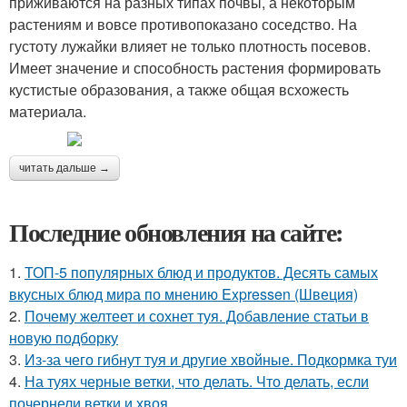
приживаются на разных типах почвы, а некоторым
растениям и вовсе противопоказано соседство. На
густоту лужайки влияет не только плотность посевов.
Имеет значение и способность растения формировать
кустистые образования, а также общая всхожесть
материала.
читать дальше →
Последние обновления на сайте:
1.
ТОП-5 популярных блюд и продуктов. Десять самых
вкусных блюд мира по мнению Expressen (Швеция)
2.
Почему желтеет и сохнет туя. Добавление статьи в
новую подборку
3.
Из-за чего гибнут туя и другие хвойные. Подкормка туи
4.
На туях черные ветки, что делать. Что делать, если
почернели ветки и хвоя