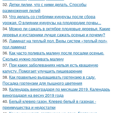
32.
Детки лилии, что с ними делать. Способы
размножения лилий
33.
Что делать со стеблями кукурузы после сбора
урожая. О влиянии кукурузы на плодородие почвы...
34.
Можно ли сажать в октябре плодовые деревья. Какие
деревья и кустарники лучше сажать осенью и почему?
35.
Ламинат на теплый пол. Виды систем «теплый пол»
под ламинат
36.
Как часто поливать малину после посадки осенью.
Сколько нужно поливать малину
37.
При каких заболеваниях нельзя есть квашеную
капусту. Помогает улучшить пищеварение
38.
Как правильно выращивать гортензию в саду.
Посадка гортензии для пышного цветения
39.
Календарь виноградаря по месяцам 2019. Календарь
виноградаря на весну 2019 года
40.
Белый клевер газон. Клевер белый в газонах -
преимущества и недостатки