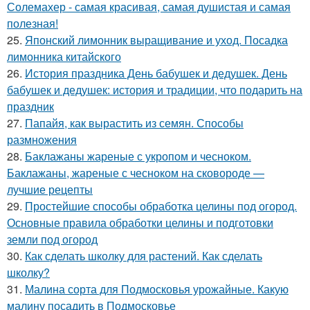
Солемахер - самая красивая, самая душистая и самая
полезная!
25.
Японский лимонник выращивание и уход. Посадка
лимонника китайского
26.
История праздника День бабушек и дедушек. День
бабушек и дедушек: история и традиции, что подарить на
праздник
27.
Папайя, как вырастить из семян. Способы
размножения
28.
Баклажаны жареные с укропом и чесноком.
Баклажаны, жареные с чесноком на сковороде —
лучшие рецепты
29.
Простейшие способы обработка целины под огород.
Основные правила обработки целины и подготовки
земли под огород
30.
Как сделать школку для растений. Как сделать
школку?
31.
Малина сорта для Подмосковья урожайные. Какую
малину посадить в Подмосковье