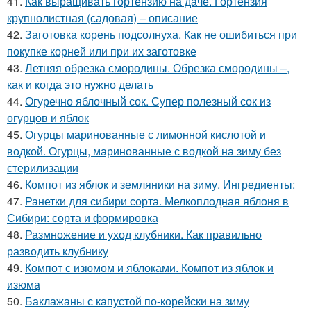
41.
Как выращивать гортензию на даче. Гортензия
крупнолистная (садовая) – описание
42.
Заготовка корень подсолнуха. Как не ошибиться при
покупке корней или при их заготовке
43.
Летняя обрезка смородины. Обрезка смородины –,
как и когда это нужно делать
44.
Огуречно яблочный сок. Супер полезный сок из
огурцов и яблок
45.
Огурцы маринованные с лимонной кислотой и
водкой. Огурцы, маринованные с водкой на зиму без
стерилизации
46.
Компот из яблок и земляники на зиму. Ингредиенты:
47.
Ранетки для сибири сорта. Мелкоплодная яблоня в
Сибири: сорта и формировка
48.
Размножение и уход клубники. Как правильно
разводить клубнику
49.
Компот с изюмом и яблоками. Компот из яблок и
изюма
50.
Баклажаны с капустой по-корейски на зиму