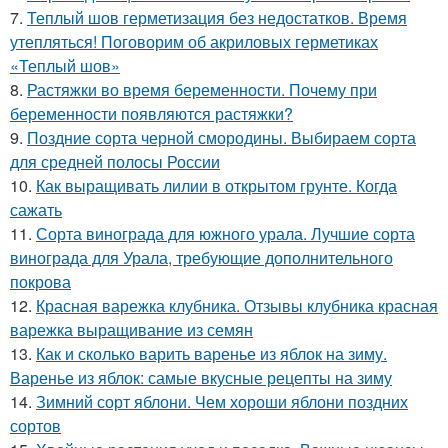
7.
Теплый шов герметизация без недостатков. Время
утепляться! Поговорим об акриловых герметиках
«Теплый шов»
8.
Растяжки во время беременности. Почему при
беременности появляются растяжки?
9.
Поздние сорта черной смородины. Выбираем сорта
для средней полосы России
10.
Как выращивать лилии в открытом грунте. Когда
сажать
11.
Сорта винограда для южного урала. Лучшие сорта
винограда для Урала, требующие дополнительного
покрова
12.
Красная варежка клубника. Отзывы клубника красная
варежка выращивание из семян
13.
Как и сколько варить варенье из яблок на зиму.
Варенье из яблок: самые вкусные рецепты на зиму
14.
Зимний сорт яблони. Чем хороши яблони поздних
сортов