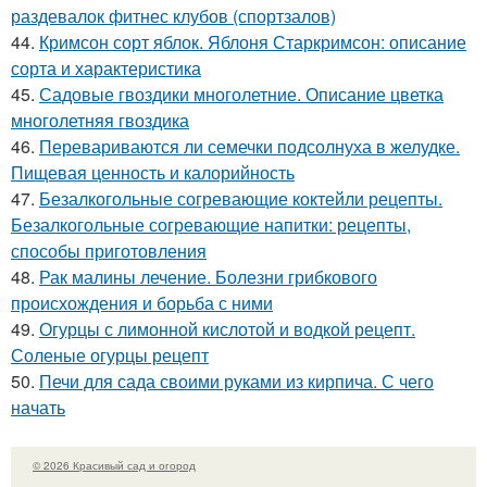
раздевалок фитнес клубов (спортзалов)
44.
Кримсон сорт яблок. Яблоня Старкримсон: описание
сорта и характеристика
45.
Садовые гвоздики многолетние. Описание цветка
многолетняя гвоздика
46.
Перевариваются ли семечки подсолнуха в желудке.
Пищевая ценность и калорийность
47.
Безалкогольные согревающие коктейли рецепты.
Безалкогольные согревающие напитки: рецепты,
способы приготовления
48.
Рак малины лечение. Болезни грибкового
происхождения и борьба с ними
49.
Огурцы с лимонной кислотой и водкой рецепт.
Соленые огурцы рецепт
50.
Печи для сада своими руками из кирпича. С чего
начать
© 2026 Красивый сад и огород