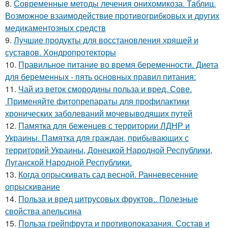
8.
Современные методы лечения онихомикоза. Таблиц.
Возможное взаимодействие противогрибковых и других
медикаментозных средств
9.
Лучшие продукты для восстановления хрящей и
суставов. Хондропротекторы
10.
Правильное питание во время беременности. Диета
для беременных - пять основных правил питания:
11.
Чай из веток смородины польза и вред. Сове.
Применяйте фитопрепараты для профилактики
хронических заболеваний мочевыводящих путей
12.
Памятка для беженцев с территории ЛДНР и
Украины. Памятка для граждан, прибывающих с
территорий Украины, Донецкой Народной Республики,
Луганской Народной Республики.
13.
Когда опрыскивать сад весной. Ранневесенние
опрыскивание
14.
Польза и вред цитрусовых фруктов.. Полезные
свойства апельсина
15.
Польза грейпфрута и противопоказания. Состав и