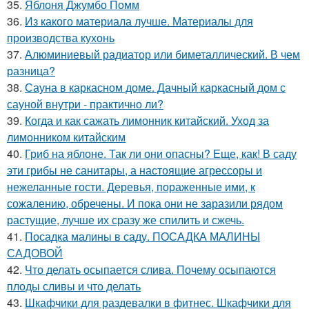
35.
Яблоня Джумбо Помм
36.
Из какого материала лучше. Материалы для
производства кухонь
37.
Алюминиевый радиатор или биметаллический. В чем
разница?
38.
Сауна в каркасном доме. Дачный каркасный дом с
сауной внутри - практично ли?
39.
Когда и как сажать лимонник китайский. Уход за
лимонником китайским
40.
Гриб на яблоне. Так ли они опасны? Еще, как! В саду
эти грибы не санитары, а настоящие агрессоры и
нежеланные гости. Деревья, пораженные ими, к
сожалению, обречены. И пока они не заразили рядом
растущие, лучше их сразу же спилить и сжечь.
41.
Посадка малины в саду. ПОСАДКА МАЛИНЫ
САДОВОЙ
42.
Что делать осыпается слива. Почему осыпаются
плоды сливы и что делать
43.
Шкафчики для раздевалки в фитнес. Шкафчики для