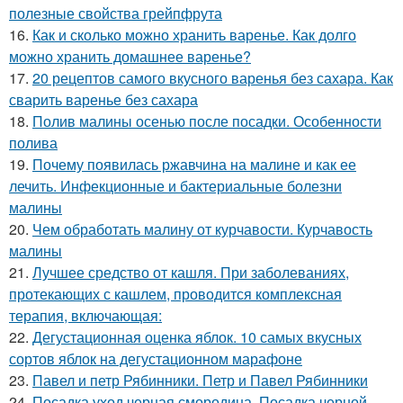
полезные свойства грейпфрута
16.
Как и сколько можно хранить варенье. Как долго
можно хранить домашнее варенье?
17.
20 рецептов самого вкусного варенья без сахара. Как
сварить варенье без сахара
18.
Полив малины осенью после посадки. Особенности
полива
19.
Почему появилась ржавчина на малине и как ее
лечить. Инфекционные и бактериальные болезни
малины
20.
Чем обработать малину от курчавости. Курчавость
малины
21.
Лучшее средство от кашля. При заболеваниях,
протекающих с кашлем, проводится комплексная
терапия, включающая:
22.
Дегустационная оценка яблок. 10 самых вкусных
сортов яблок на дегустационном марафоне
23.
Павел и петр Рябинники. Петр и Павел Рябинники
24.
Посадка уход черная смородина. Посадка черной