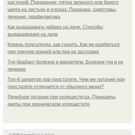
растений. Поражение, пятна зеленого или белого
цвета на листьях и плодах. Признаки, симптомы,
лечение, профилактика
Как выращивать чабрец на даче. Способы
выращивания на даче
Корень подсолнуха, как сушить. Как не ошибиться
при покупке корней или при их заготовке
Туя брабант болезни и вредители. Болезни туи и их
лечение
Топ-6 запретов при простатите. Чем же питание при
простатите отличается от обычного меню?
Лечебное питание при холециститах. Принципы
диеты при хроническом холецистите
© 2026 Красивый сад и огород