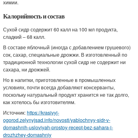
химии.
Калорийность и состав
Сухой сидр содержит 60 калл на 100 мл продукта,
сладкий – 68 калл.
В составе яблочный (иногда с добавлением грушевого)
сок, сахар, специальные дрожжи. В изготовленный по
традиционной технологии сухой сидр не содержит ни
сахара, ни дрожжей.
Но в напитки, приготовленные в промышленных
условиях, почти всегда добавляют консерванты,
поскольку натуральный продукт хранится не так долго,
как хотелось бы изготовителям.
Источник:
https://krasivyj-
ogorod.zelynyjsad.info/novosti/yablochnyy-sidr-v-
domashnih-usloviyah-prostoy-recept-bez-sahara-i-
drozhzhey-domashniy