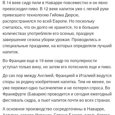
В 14 веке сидр пили в Наварре повсеместно и он явно
превосходил пиво. В 12 веке напиток уже с легкой руки
привезшего технологию Гийома Дюрсю,
распространился по всей Европе. Но поскольку
считалось, что он долго не хранится, то в больших
количествах употребляли его осенью, празднуя
завершение сезона уборки урожая. Проводились и
специальные праздники, на которых определяли лучший
напиток.
Во Франции еще в 19 веке сидр по популярности
уступал только вину, но затем его потеснило еще и пиво.
До сих пор между Англией, Францией и Италией ведутся
споры за родину изобретения напитка. Тем не менее, он
уже пережил одно тысячелетие и не потерял спроса. Во
Франкфурте (Бавария) проводится и сегодня ежегодный
фестиваль сидра, а пьют напиток почти во всех странах.
А основное производство сосредоточены в Наварре,
Астурии, севере Испании, Стране Басков, вдоль берега