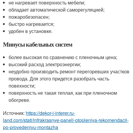
не нагревает поверхность мебели;
обладает автоматической саморегуляцией;
пожаробезопасен;
быстро нагревается;
удобен в установке.
Минусы кабельных систем
более высокая по сравнению с пленочным цена;
высокий расход электроэнергии;
неудобно производить ремонт перегоревших участков
провода. Для этого придется разобрать часть
повехности;
поверхность не такая теплая, как при пленочном
обогреве.
Источник:
https://dekor-i-interer.ru-
land.com/stati/infrakrasnye-paneli-otopleniya-rekomendacii-
po-provedeniyu-montazha