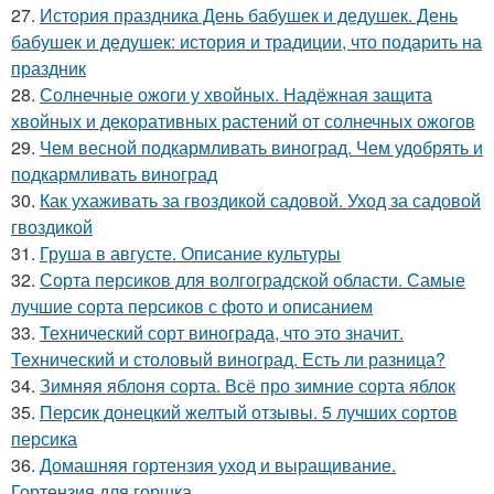
27.
История праздника День бабушек и дедушек. День
бабушек и дедушек: история и традиции, что подарить на
праздник
28.
Солнечные ожоги у хвойных. Надёжная защита
хвойных и декоративных растений от солнечных ожогов
29.
Чем весной подкармливать виноград. Чем удобрять и
подкармливать виноград
30.
Как ухаживать за гвоздикой садовой. Уход за садовой
гвоздикой
31.
Груша в августе. Описание культуры
32.
Сорта персиков для волгоградской области. Самые
лучшие сорта персиков с фото и описанием
33.
Технический сорт винограда, что это значит.
Технический и столовый виноград. Есть ли разница?
34.
Зимняя яблоня сорта. Всё про зимние сорта яблок
35.
Персик донецкий желтый отзывы. 5 лучших сортов
персика
36.
Домашняя гортензия уход и выращивание.
Гортензия для горшка