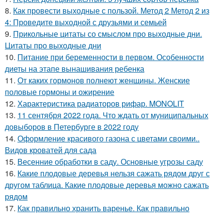
8.
Как провести выходные с пользой. Метод 2 Метод 2 из
4: Проведите выходной с друзьями и семьей
9.
Прикольные цитаты со смыслом про выходные дни.
Цитаты про выходные дни
10.
Питание при беременности в первом. Особенности
диеты на этапе вынашивания ребенка
11.
От каких гормонов полнеют женщины. Женские
половые гормоны и ожирение
12.
Характеристика радиаторов рифар. MONOLIT
13.
11 сентября 2022 года. Что ждать от муниципальных
довыборов в Петербурге в 2022 году
14.
Оформление красивого газона с цветами своими..
Видов кроватей для сада
15.
Весенние обработки в саду. Основные угрозы саду
16.
Какие плодовые деревья нельзя сажать рядом друг с
другом таблица. Какие плодовые деревья можно сажать
рядом
17.
Как правильно хранить варенье. Как правильно