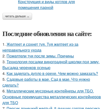
читать дальше →
Последние обновления на сайте:
1.
Желтеет и сохнет туя. Туя желтеет из-за
неправильного ухода
2.
Пожелтели туи после зимы. Причины
3.
Технология посадки виноградной школки под зиму.
Высадка черенков осенью
4.
Как заделать дупло в орехе. Чем можно замазать?
5.
Садовые работы в мае. Сад в мае. Что нужно
сделать?
6.
Металлические мусорные контейнеры для ТБО.
Основные преимущества металлических контейнеров
для ТБО
7.
Персик донецкий желтый. 5 лучших сортов персика