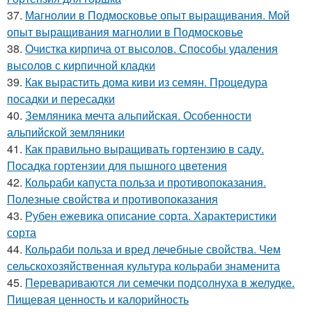
37.
Магнолии в Подмосковье опыт выращивания. Мой
опыт выращивания магнолии в Подмосковье
38.
Очистка кирпича от высолов. Способы удаления
высолов с кирпичной кладки
39.
Как вырастить дома киви из семян. Процедура
посадки и пересадки
40.
Земляника мечта альпийская. Особенности
альпийской земляники
41.
Как правильно выращивать гортензию в саду.
Посадка гортензии для пышного цветения
42.
Кольраби капуста польза и противопоказания.
Полезные свойства и противопоказания
43.
Рубен ежевика описание сорта. Характеристики
сорта
44.
Кольраби польза и вред лечебные свойства. Чем
сельскохозяйственная культура кольраби знаменита
45.
Перевариваются ли семечки подсолнуха в желудке.
Пищевая ценность и калорийность