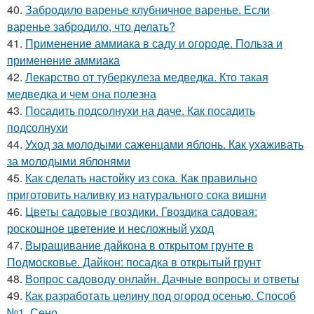
40.
Забродило варенье клубничное варенье. Если
варенье забродило, что делать?
41.
Применение аммиака в саду и огороде. Польза и
применение аммиака
42.
Лекарство от туберкулеза медведка. Кто такая
медведка и чем она полезна
43.
Посадить подсолнухи на даче. Как посадить
подсолнухи
44.
Уход за молодыми саженцами яблонь. Как ухаживать
за молодыми яблонями
45.
Как сделать настойку из сока. Как правильно
приготовить наливку из натурального сока вишни
46.
Цветы садовые гвоздики. Гвоздика садовая:
роскошное цветение и несложный уход
47.
Выращивание дайкона в открытом грунте в
Подмосковье. Дайкон: посадка в открытый грунт
48.
Вопрос садоводу онлайн. Дачные вопросы и ответы
49.
Как разработать целину под огород осенью. Способ
№1. Сено.