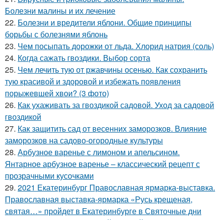
Болезни малины и их лечение
22.
Болезни и вредители яблони. Общие принципы
борьбы с болезнями яблонь
23.
Чем посыпать дорожки от льда. Хлорид натрия (соль)
24.
Когда сажать гвоздики. Выбор сорта
25.
Чем лечить тую от ржавчины осенью. Как сохранить
тую красивой и здоровой и избежать появления
порыжевшей хвои? (3 фото)
26.
Как ухаживать за гвоздикой садовой. Уход за садовой
гвоздикой
27.
Как защитить сад от весенних заморозков. Влияние
заморозков на садово-огородные культуры
28.
Арбузное варенье с лимоном и апельсином.
Янтарное арбузное варенье – классический рецепт с
прозрачными кусочками
29.
2021 Екатеринбург Православная ярмарка-выставка.
Православная выставка-ярмарка «Русь крещеная,
святая…» пройдет в Екатеринбурге в Святочные дни