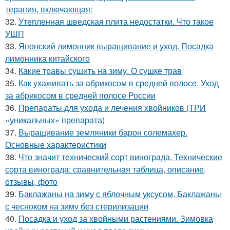
терапия, включающая:
32.
Утепленная шведская плита недостатки. Что такое
УШП
33.
Японский лимонник выращивание и уход. Посадка
лимонника китайского
34.
Какие травы сушить на зиму. О сушке трав
35.
Как ухаживать за абрикосом в средней полосе. Уход
за абрикосом в средней полосе России
36.
Препараты для ухода и лечения хвойников (ТРИ
«уникальных» препарата)
37.
Выращивание земляники барон солемахер.
Основные характеристики
38.
Что значит технический сорт винограда. Технические
сорта винограда: сравнительная таблица, описание,
отзывы, фото
39.
Баклажаны на зиму с яблочным уксусом. Баклажаны
с чесноком на зиму без стерилизации
40.
Посадка и уход за хвойными растениями. Зимовка