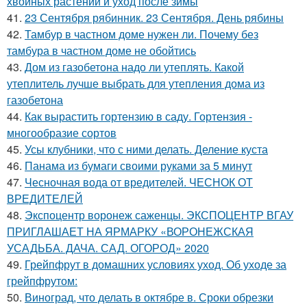
хвойных растений и уход после зимы
41.
23 Сентября рябинник. 23 Сентября. День рябины
42.
Тамбур в частном доме нужен ли. Почему без
тамбура в частном доме не обойтись
43.
Дом из газобетона надо ли утеплять. Какой
утеплитель лучше выбрать для утепления дома из
газобетона
44.
Как вырастить гортензию в саду. Гортензия -
многообразие сортов
45.
Усы клубники, что с ними делать. Деление куста
46.
Панама из бумаги своими руками за 5 минут
47.
Чесночная вода от вредителей. ЧЕСНОК ОТ
ВРЕДИТЕЛЕЙ
48.
Экспоцентр воронеж саженцы. ЭКСПОЦЕНТР ВГАУ
ПРИГЛАШАЕТ НА ЯРМАРКУ «ВОРОНЕЖСКАЯ
УСАДЬБА. ДАЧА. САД. ОГОРОД» 2020
49.
Грейпфрут в домашних условиях уход. Об уходе за
грейпфрутом:
50.
Виноград, что делать в октябре в. Сроки обрезки