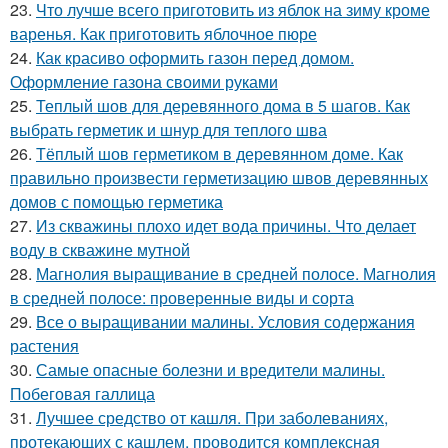
23.
Что лучше всего приготовить из яблок на зиму кроме
варенья. Как приготовить яблочное пюре
24.
Как красиво оформить газон перед домом.
Оформление газона своими руками
25.
Теплый шов для деревянного дома в 5 шагов. Как
выбрать герметик и шнур для теплого шва
26.
Тёплый шов герметиком в деревянном доме. Как
правильно произвести герметизацию швов деревянных
домов с помощью герметика
27.
Из скважины плохо идет вода причины. Что делает
воду в скважине мутной
28.
Магнолия выращивание в средней полосе. Магнолия
в средней полосе: проверенные виды и сорта
29.
Все о выращивании малины. Условия содержания
растения
30.
Самые опасные болезни и вредители малины.
Побеговая галлица
31.
Лучшее средство от кашля. При заболеваниях,
протекающих с кашлем, проводится комплексная