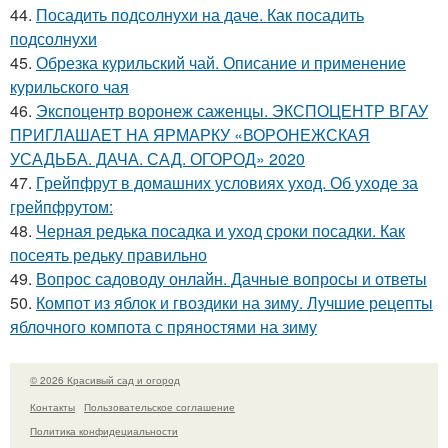
44.
Посадить подсолнухи на даче. Как посадить
подсолнухи
45.
Обрезка курильский чай. Описание и применение
курильского чая
46.
Экспоцентр воронеж саженцы. ЭКСПОЦЕНТР ВГАУ
ПРИГЛАШАЕТ НА ЯРМАРКУ «ВОРОНЕЖСКАЯ
УСАДЬБА. ДАЧА. САД. ОГОРОД» 2020
47.
Грейпфрут в домашних условиях уход. Об уходе за
грейпфрутом:
48.
Черная редька посадка и уход сроки посадки. Как
посеять редьку правильно
49.
Вопрос садоводу онлайн. Дачные вопросы и ответы
50.
Компот из яблок и гвоздики на зиму. Лучшие рецепты
яблочного компота с пряностями на зиму
© 2026 Красивый сад и огород
Контакты
Пользовательское соглашение
Политика конфидециальности