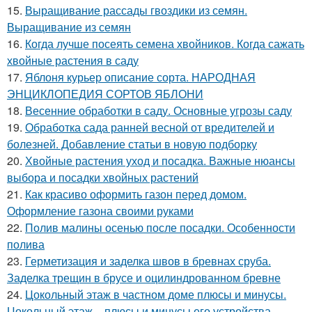
15.
Выращивание рассады гвоздики из семян.
Выращивание из семян
16.
Когда лучше посеять семена хвойников. Когда сажать
хвойные растения в саду
17.
Яблоня курьер описание сорта. НАРОДНАЯ
ЭНЦИКЛОПЕДИЯ СОРТОВ ЯБЛОНИ
18.
Весенние обработки в саду. Основные угрозы саду
19.
Обработка сада ранней весной от вредителей и
болезней. Добавление статьи в новую подборку
20.
Хвойные растения уход и посадка. Важные нюансы
выбора и посадки хвойных растений
21.
Как красиво оформить газон перед домом.
Оформление газона своими руками
22.
Полив малины осенью после посадки. Особенности
полива
23.
Герметизация и заделка швов в бревнах сруба.
Заделка трещин в брусе и оцилиндрованном бревне
24.
Цокольный этаж в частном доме плюсы и минусы.
Цокольный этаж – плюсы и минусы его устройства