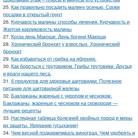
25.
Как правильно посадить малину осенью. Сроки
посадки в открытый грунт
26.
Курчавость малины способы лечения. Курчавость и
Желтая карликовость малины
27.
Когда день Макоши. День богини Макоши
28.
Хронический бронхит у взрослых. Хронический
бронхит
29.
Как избавиться от грибка на яблонях.
30.
Как бороться с трутовиком. Грибы-трутовики. Друзья
и враги нашего леса.
31.
5 продуктов для здоровья щитовидки. Полезное
питание для щитовидной железы
32.
Баклажаны жареные с укропом и чесноком.
Баклажаны, жареные с чесноком на сковороде —
лучшие рецепты
33.
Наглядная таблица болезней хвойных пород и меры
их защиты. Увядание (усыхание)
34.
Чем весной подкармливать виноград. Чем удобрять и