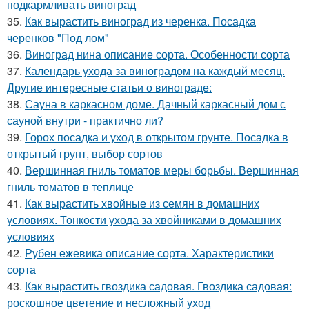
подкармливать виноград
35.
Как вырастить виноград из черенка. Посадка
черенков "Под лом"
36.
Виноград нина описание сорта. Особенности сорта
37.
Календарь ухода за виноградом на каждый месяц.
Другие интересные статьи о винограде:
38.
Сауна в каркасном доме. Дачный каркасный дом с
сауной внутри - практично ли?
39.
Горох посадка и уход в открытом грунте. Посадка в
открытый грунт, выбор сортов
40.
Вершинная гниль томатов меры борьбы. Вершинная
гниль томатов в теплице
41.
Как вырастить хвойные из семян в домашних
условиях. Тонкости ухода за хвойниками в домашних
условиях
42.
Рубен ежевика описание сорта. Характеристики
сорта
43.
Как вырастить гвоздика садовая. Гвоздика садовая:
роскошное цветение и несложный уход