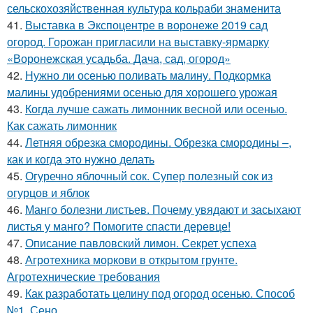
сельскохозяйственная культура кольраби знаменита
41.
Выставка в Экспоцентре в воронеже 2019 сад
огород. Горожан пригласили на выставку-ярмарку
«Воронежская усадьба. Дача, сад, огород»
42.
Нужно ли осенью поливать малину. Подкормка
малины удобрениями осенью для хорошего урожая
43.
Когда лучше сажать лимонник весной или осенью.
Как сажать лимонник
44.
Летняя обрезка смородины. Обрезка смородины –,
как и когда это нужно делать
45.
Огуречно яблочный сок. Супер полезный сок из
огурцов и яблок
46.
Манго болезни листьев. Почему увядают и засыхают
листья у манго? Помогите спасти деревце!
47.
Описание павловский лимон. Секрет успеха
48.
Агротехника моркови в открытом грунте.
Агротехнические требования
49.
Как разработать целину под огород осенью. Способ
№1. Сено.