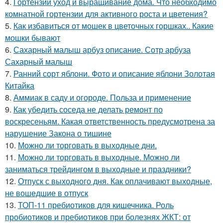
4.
Гортензии уход и выращивание дома. Что необходимо
комнатной гортензии для активного роста и цветения?
5.
Как избавиться от мошек в цветочных горшках.. Какие
мошки бывают
6.
Сахарный малыш арбуз описание. Сотр арбуза
Сахарный малыш
7.
Ранний сорт яблони. Фото и описание яблони Золотая
Китайка
8.
Аммиак в саду и огороде. Польза и применение
9.
Как убедить соседа не делать ремонт по
воскресеньям. Какая ответственность предусмотрена за
нарушение Закона о тишине
10.
Можно ли торговать в выходные дни.
11.
Можно ли торговать в выходные. Можно ли
заниматься трейдингом в выходные и праздники?
12.
Отпуск с выходного дня. Как оплачивают выходные,
не вошедшие в отпуск
13.
ТОП-11 пребиотиков для кишечника. Роль
пробиотиков и пребиотиков при болезнях ЖКТ: от