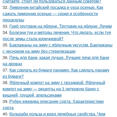
считаете, стоит ли пользоваться данным советом?
32.
Лимонник китайский посадка и уход осенью. Как
сажать лимонник осенью — сроки и особенности
процедуры
33.
Гриб трутовик на яблоне. Трутовик на яблоне. Лечим
34.
Болезни туи и методы лечения. Что делать, если туя
после зимы стала коричневой?
35.
Баклажаны на зиму с яблочным уксусом. Баклажаны
с чесноком на зиму без стерилизации
36.
Печь для бани, какая лучше. Лучшие печи для бани
на дровах
37.
Как сделать из бумаги панамку. Как сделать панаму
из бумаги?
38.
Яблочный компот на зиму с гвоздикой. Яблочный
компот на зиму — рецепты на 3 литровую банку с
вишней, грушей, апельсинами
39.
Рубен ежевика описание сорта. Характеристики
сорта
40.
Кольраби польза и вред лечебные свойства. Чем