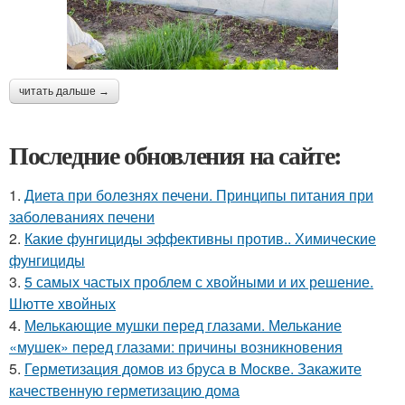
читать дальше →
Последние обновления на сайте:
1.
Диета при болезнях печени. Принципы питания при
заболеваниях печени
2.
Какие фунгициды эффективны против.. Химические
фунгициды
3.
5 самых частых проблем с хвойными и их решение.
Шютте хвойных
4.
Мелькающие мушки перед глазами. Мелькание
«мушек» перед глазами: причины возникновения
5.
Герметизация домов из бруса в Москве. Закажите
качественную герметизацию дома