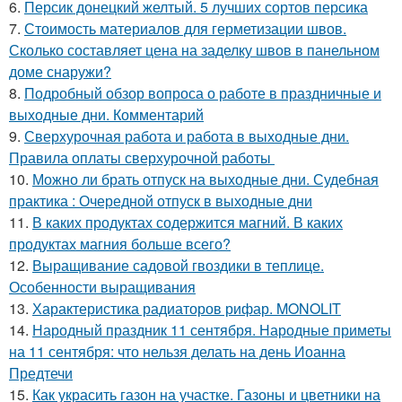
6.
Персик донецкий желтый. 5 лучших сортов персика
7.
Стоимость материалов для герметизации швов.
Сколько составляет цена на заделку швов в панельном
доме снаружи?
8.
Подробный обзор вопроса о работе в праздничные и
выходные дни. Комментарий
9.
Сверхурочная работа и работа в выходные дни.
Правила оплаты сверхурочной работы
10.
Можно ли брать отпуск на выходные дни. Судебная
практика : Очередной отпуск в выходные дни
11.
В каких продуктах содержится магний. В каких
продуктах магния больше всего?
12.
Выращивание садовой гвоздики в теплице.
Особенности выращивания
13.
Характеристика радиаторов рифар. MONOLIT
14.
Народный праздник 11 сентября. Народные приметы
на 11 сентября: что нельзя делать на день Иоанна
Предтечи
15.
Как украсить газон на участке. Газоны и цветники на