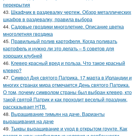
перекрытия
43.
Шкафчик в раздевалку чертеж. Обзор металлических
шкафов в раздевалку, правила выбора
44.
Садовые гвоздики многолетние. Описание цветка
многолетняя гвоздика
45.
Правильный полив картофеля. Когда поливать
картофель и нужно ли это делать – 5 советов для
хороших клубней
46.
Клевер красный вред и польза. Что такое красный
клевер?
47.
Символ Дня святого Патрика. 17 марта в Ирландии и
многих странах мира отмечается День святого Патрика.
О том, почему символом страны был выбран клевер, кто
такой святой Патрик и как проходит веселый праздник,
рассказывает НТВ.
48.
Выращивание тимьян на даче. Варианты
выращивания на даче
49.
Тыквы выращивание и уход в открытом грунте. Как
растет тыква: необходимые условия и особенности