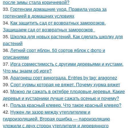
после зимы стала коричневой?
33.
Гортензии домашние уход. Правила ухода за
гортензией в домашних условиях
34.
Как защитить сад от возвратных заморозков.
Защищаем сад от возвратных заморозков
35.
Школка для новых растений. Как сделать школку для
растений
36.
Летний сорт яблон. 50 сортов яблок с фото и
описаниями
37.
Ирга совместимость с другими деревьями и кустами.
Что мы знаем об ирге?
38.
Арагонеш сорт винограда. Entries by tag: aragonez
39.
Сорт хурмы которая не вяжет. Почему хурма вяжет
40.
Можно ли сажать в октябре плодовые деревья. Какие
деревья и кустарники лучше сажать осенью и почему?
41.
Польза красный клевер. Что такое красный клевер?
42.
Нужен ли зазор между утеплителем и
гидроизоляцией. Вторая ошибка — пароизоляцию
уложили с двух сторон утеплителя и деревянного