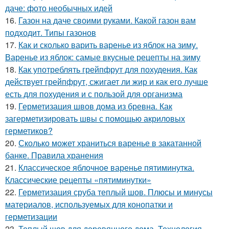
даче: фото необычных идей
16.
Газон на даче своими руками. Какой газон вам
подходит. Типы газонов
17.
Как и сколько варить варенье из яблок на зиму.
Варенье из яблок: самые вкусные рецепты на зиму
18.
Как употреблять грейпфрут для похудения. Как
действует грейпфрут, сжигает ли жир и как его лучше
есть для похудения и с пользой для организма
19.
Герметизация швов дома из бревна. Как
загерметизировать швы с помощью акриловых
герметиков?
20.
Сколько может храниться варенье в закатанной
банке. Правила хранения
21.
Классическое яблочное варенье пятиминутка.
Классические рецепты «пятиминутки»
22.
Герметизация сруба теплый шов. Плюсы и минусы
материалов, используемых для конопатки и
герметизации
23.
Теплый шов для деревянного дома. Технология