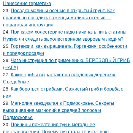
Нанесение герметика
23.
Посадка малины осенью в открытый грунт. Как
правильно посадить саженцы малины осенью —
пошаговая инструкция
24.
При каком холестерине надо начинать пить статины.
Нужно ли следить за холестерином здоровым людям?
25.
Гортензии, как выращивать. Гортензия: особенности
и порядок посадки
26.
Чага инструкция по применению. БЕРЕЗОВЫЙ ГРИБ
(ЧАГА)
27.
Какие грибы вырастают на плодовых деревьях.
Съедобные
28.
Как бороться с грибами. Сажистый гриб и борьба с
ним
29.
Магнолия звездчатая в Подмосковье. Секреты
выращивания магнолий в средней полосе и
Подмосковье
30.
Причины пожелтения туи и методы её
восстановления. Почему туя стала терять свою