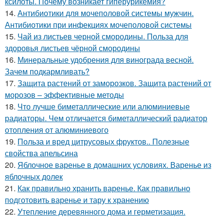
ксилоты. Почему возникает гиперурикемия?
14.
Антибиотики для мочеполовой системы мужчин.
Антибиотики при инфекциях мочеполовой системы
15.
Чай из листьев черной смородины. Польза для
здоровья листьев чёрной смородины
16.
Минеральные удобрения для винограда весной.
Зачем подкармливать?
17.
Защита растений от заморозков. Защита растений от
морозов – эффективные методы
18.
Что лучше биметаллические или алюминиевые
радиаторы. Чем отличается биметаллический радиатор
отопления от алюминиевого
19.
Польза и вред цитрусовых фруктов.. Полезные
свойства апельсина
20.
Яблочное варенье в домашних условиях. Варенье из
яблочных долек
21.
Как правильно хранить варенье. Как правильно
подготовить варенье и тару к хранению
22.
Утепление деревянного дома и герметизация.