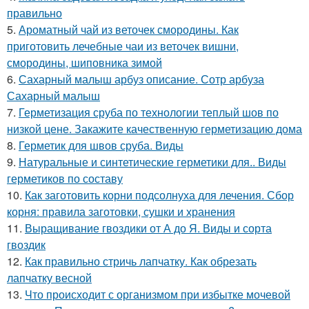
правильно
5.
Ароматный чай из веточек смородины. Как
приготовить лечебные чаи из веточек вишни,
смородины, шиповника зимой
6.
Сахарный малыш арбуз описание. Сотр арбуза
Сахарный малыш
7.
Герметизация сруба по технологии теплый шов по
низкой цене. Закажите качественную герметизацию дома
8.
Герметик для швов сруба. Виды
9.
Натуральные и синтетические герметики для.. Виды
герметиков по составу
10.
Как заготовить корни подсолнуха для лечения. Сбор
корня: правила заготовки, сушки и хранения
11.
Выращивание гвоздики от А до Я. Виды и сорта
гвоздик
12.
Как правильно стричь лапчатку. Как обрезать
лапчатку весной
13.
Что происходит с организмом при избытке мочевой