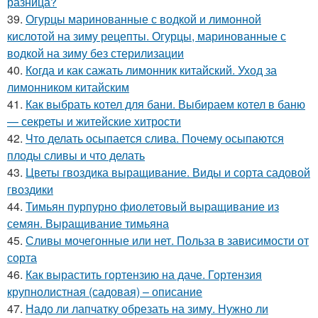
разница?
39.
Огурцы маринованные с водкой и лимонной
кислотой на зиму рецепты. Огурцы, маринованные с
водкой на зиму без стерилизации
40.
Когда и как сажать лимонник китайский. Уход за
лимонником китайским
41.
Как выбрать котел для бани. Выбираем котел в баню
— секреты и житейские хитрости
42.
Что делать осыпается слива. Почему осыпаются
плоды сливы и что делать
43.
Цветы гвоздика выращивание. Виды и сорта садовой
гвоздики
44.
Тимьян пурпурно фиолетовый выращивание из
семян. Выращивание тимьяна
45.
Сливы мочегонные или нет. Польза в зависимости от
сорта
46.
Как вырастить гортензию на даче. Гортензия
крупнолистная (садовая) – описание
47.
Надо ли лапчатку обрезать на зиму. Нужно ли