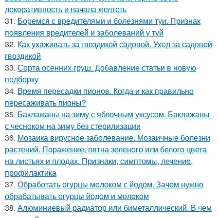
декоративность и начала желтеть
31.
Боремся с вредителями и болезнями туи. Признак
появления вредителей и заболеваний у туй
32.
Как ухаживать за гвоздикой садовой. Уход за садовой
гвоздикой
33.
Сорта осенних груш. Добавление статьи в новую
подборку
34.
Время пересадки пионов. Когда и как правильно
пересаживать пионы?
35.
Баклажаны на зиму с яблочным уксусом. Баклажаны
с чесноком на зиму без стерилизации
36.
Мозаика вирусное заболевание. Мозаичные болезни
растений. Поражение, пятна зеленого или белого цвета
на листьях и плодах. Признаки, симптомы, лечение,
профилактика
37.
Обработать огурцы молоком с йодом. Зачем нужно
обрабатывать огурцы йодом и молоком
38.
Алюминиевый радиатор или биметаллический. В чем