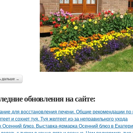
ь дальше →
ледние обновления на сайте:
ание для восстановления печени. Общие рекомендации по
теет и сохнет туя. Туя желтеет из-за неправильного ухода
к Осенний блюз. Выставка-ярмарка Осенний блюз в Екатери
 делать с туями в конце лета и осенью. Чем подкормить тую