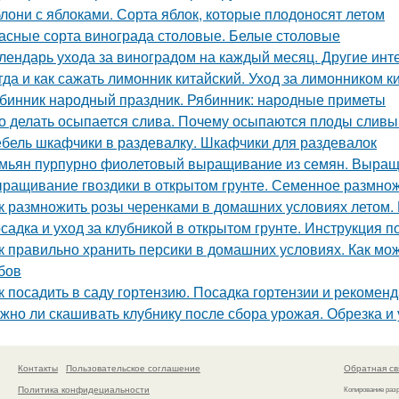
лони с яблоками. Сорта яблок, которые плодоносят летом
асные сорта винограда столовые. Белые столовые
лендарь ухода за виноградом на каждый месяц. Другие инт
гда и как сажать лимонник китайский. Уход за лимонником к
бинник народный праздник. Рябинник: народные приметы
о делать осыпается слива. Почему осыпаются плоды сливы 
бель шкафчики в раздевалку. Шкафчики для раздевалок
мьян пурпурно фиолетовый выращивание из семян. Выращ
ращивание гвоздики в открытом грунте. Семенное размно
к размножить розы черенками в домашних условиях летом.
садка и уход за клубникой в открытом грунте. Инструкция 
к правильно хранить персики в домашних условиях. Как мож
бов
к посадить в саду гортензию. Посадка гортензии и рекоменд
жно ли скашивать клубнику после сбора урожая. Обрезка и
Контакты
Пользовательское соглашение
Обратная св
Политика конфидециальности
Копирование раз