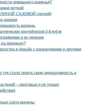
одности домашнего варенья?
ажине мутной
АЛИНОЙ САДОВОЙ (летней)
ра урожая
арликовость малины
ллических контейнеров 0,8 куб.м
ографиями и их лечение
ы на деревьях?
средства в борьбе с одуванчиками и другими
 туя стала терять свою декоративность и
астений – ожоговые и не только
действия
нные сорта малины