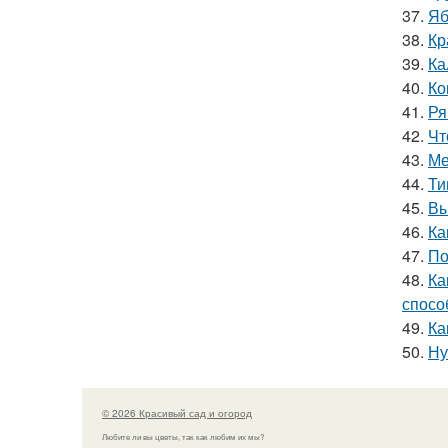
37.
Яб
38.
Кр
39.
Ка
40.
Ко
41.
Ря
42.
Чт
43.
Ме
44.
Ти
45.
Вы
46.
Ка
47.
По
48.
Ка
спосо
49.
Ка
50.
Ну
© 2026 Красивый сад и огород
Любите ли вы цветы, так как любим их мы?