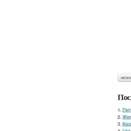
читат
Пос
1.
Пит
2.
Жел
3.
Кос
4.
Что