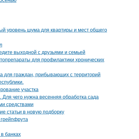
ый уровень шума для квартиры и мест общего
л
ведите выходной с друзьями и семьей
итопрепараты для профилактики хронических
а для граждан, прибывающих с территорий
еспублики.
ирование участка
. Для чего нужна весенняя обработка сада
ми средствами
ие статьи в новую подборку
 грейпфрута
 в банках