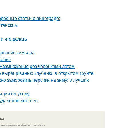
ересные статьи о винограде:
итайским
и что делать
ивание тимьяна
жение
 Размножение роз черенками летом
по выращиванию клубники в открытом грунте
но заморозить персики на зиму: 8 лучших
ации по уходу
 удаление листьев
язь
решено при указании обратной гиперссылки.