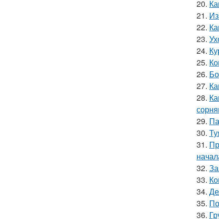
20.
Ка
21.
Из
22.
Ка
23.
Ух
24.
Ку
25.
Ко
26.
Бо
27.
Ка
28.
Ка
сорня
29.
Па
30.
Ту
31.
Пр
начал
32.
За
33.
Ко
34.
Де
35.
По
36.
Гр