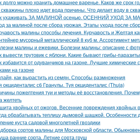
к долго можно хранить домашнее варенье. Каков же срок г
 скважины плохо идет вода причины. Что делает воду в скв
к ухаживать ЗА МАЛИНОЙ осенью. ОСЕННИЙ УХОД ЗА М
од за малиной после сбора урожая. Этапы ухода после сбо
рчавость малины способы лечения. Курчавость и Желтая к
нтейнер мусорный металлический 8 куб м. Ассортимент мета
лезни малины и ежевики. Болезни малины: описание с фот
к вывести трутовик с яблони. Какие бывают грибы-паразит
к избавится от одуванчиков на газоне. Лучшие химические 
ками на газоне
пайя, как вырастить из семян. Способы размножения
я окциденталис с6 Гранулы. Туя окциденталис (Thuja)
ичины пожелтения туи и методы её восстановления. Почему
а желтеть
щита хвойных от ожогов. Весенние повреждения хвойных р
гда обрабатывать теплицу дымовой шашкой. Особенности 
ление куста садовой многолетней гвоздики
дборка сортов малины для Московской области. Обыкнове
уша ранние сорта. Летние сорта груш