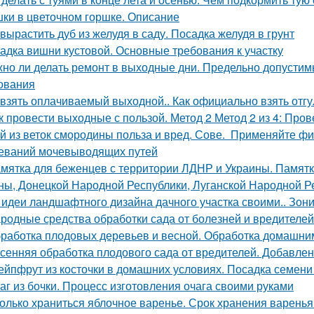
ки в цветочном горшке. Описание
 вырастить дуб из желудя в саду. Посадка желудя в грунт
адка вишни кустовой. Основные требования к участку
но ли делать ремонт в выходные дни. Предельно допустим
ования
 взять оплачиваемый выходной.. Как официально взять отгу
к провести выходные с пользой. Метод 2 Метод 2 из 4: Про
й из веток смородины польза и вред. Сове. Применяйте ф
еваний мочевыводящих путей
мятка для беженцев с территории ЛДНР и Украины. Памятк
ны, Донецкой Народной Республики, Луганской Народной Р
 идеи ландшафтного дизайна дачного участка своими.. Зон
родные средства обработки сада от болезней и вредителей
работка плодовых деревьев и весной. Обработка домашни
сенняя обработка плодового сада от вредителей. Добавлен
ейпфрут из косточки в домашних условиях. Посадка семени
аг из бочки. Процесс изготовления очага своими руками
олько храниться яблочное варенье. Срок хранения варенья