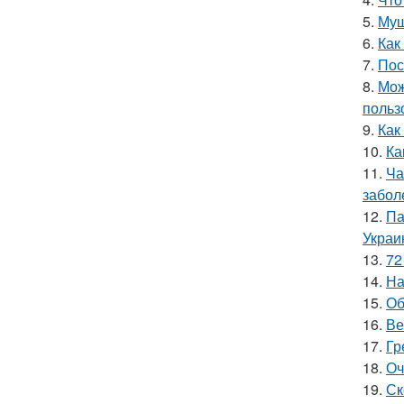
5.
Муш
6.
Как
7.
Пос
8.
Мож
польз
9.
Как
10.
Ка
11.
Ча
забол
12.
Па
Украи
13.
72
14.
На
15.
Об
16.
Ве
17.
Гр
18.
Оч
19.
Ск