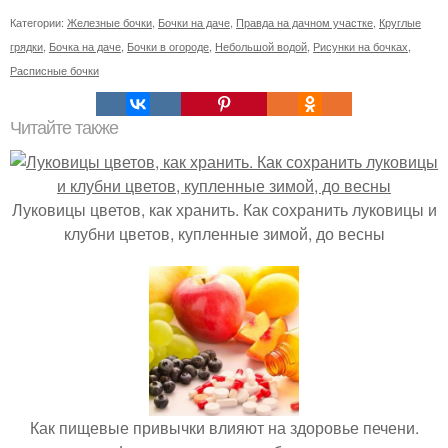
Категории:
Железные бочки
,
Бочки на даче
,
Правда на дачном участке
,
Круглые
грядки
,
Бочка на даче
,
Бочки в огороде
,
Небольшой водой
,
Рисунки на бочках
,
Расписные бочки
Читайте также
Луковицы цветов, как хранить. Как сохранить луковицы и
клубни цветов, купленные зимой, до весны
Как пищевые привычки влияют на здоровье печени.