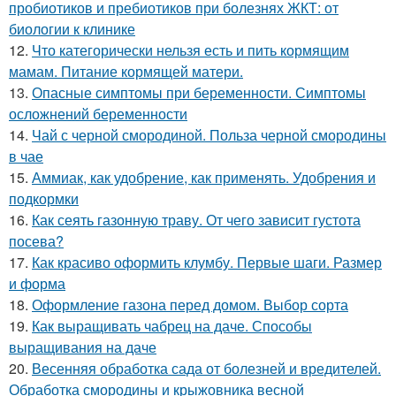
пробиотиков и пребиотиков при болезнях ЖКТ: от
биологии к клинике
12.
Что категорически нельзя есть и пить кормящим
мамам. Питание кормящей матери.
13.
Опасные симптомы при беременности. Симптомы
осложнений беременности
14.
Чай с черной смородиной. Польза черной смородины
в чае
15.
Аммиак, как удобрение, как применять. Удобрения и
подкормки
16.
Как сеять газонную траву. От чего зависит густота
посева?
17.
Как красиво оформить клумбу. Первые шаги. Размер
и форма
18.
Оформление газона перед домом. Выбор сорта
19.
Как выращивать чабрец на даче. Способы
выращивания на даче
20.
Весенняя обработка сада от болезней и вредителей.
Обработка смородины и крыжовника весной