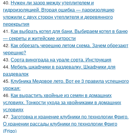
40.
Нужен ли зазор между утеплителем и
гидроизоляцией. Вторая ошибка — пароизоляцию
уложили с двух сторон утеплителя и деревянного
перекрытия
41.
Как выбрать котел для бани. Выбираем котел в баню
— секреты и житейские хитрости
42.
Как обрезать черешню летом схема. Зачем обрезают
черешню?
43.
Сорта винограда на урале сорта. Инструкция
44.
Мебель шкафчики в раздевалку. Шкафчики для
раздевалок
45.
Клубника Медовое лето. Вот ее 3 правила успешного
урожая:
46.
Как вырастить хвойные из семян в домашних
условиях. Тонкости ухода за хвойниками в домашних
условиях
47.
Заготовка и хранение клубники по технологии Фриго.
О хранении рассады клубники по технологии Фриго
(Frigo)