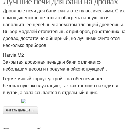
Лучшие печи для бани на дровах
Дровяные печи для бани считаются классическими. С их
помощью можно не только обогреть парную, но и
наполнить ее целебным ароматом тлеющей древесины.
Печи в бане
Банные печи
Выбор моделей отопительных приборов, работающих на
дровах, достаточно обширный, но лучшими считаются
несколько приборов.
Harvia M2
Печи из кирпича
Каменки для бани
Закрытая дровяная печь для бани отличается
небольшим весом и продуманнойконструкцией .
Герметичный корпус устройства обеспечивает
безопасную эксплуатацию, так как топливо находится
Печи из металла
Печь из кирпича
внутри, а зола ссыпается в отдельный ящик.
читать дальше →
Руки для бани
Печь для дачи