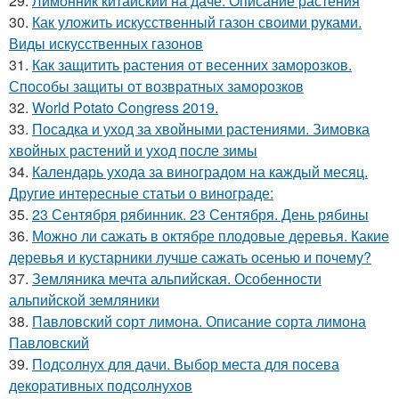
29.
Лимонник китайский на даче. Описание растения
30.
Как уложить искусственный газон своими руками.
Виды искусственных газонов
31.
Как защитить растения от весенних заморозков.
Способы защиты от возвратных заморозков
32.
World Potato Congress 2019.
33.
Посадка и уход за хвойными растениями. Зимовка
хвойных растений и уход после зимы
34.
Календарь ухода за виноградом на каждый месяц.
Другие интересные статьи о винограде:
35.
23 Сентября рябинник. 23 Сентября. День рябины
36.
Можно ли сажать в октябре плодовые деревья. Какие
деревья и кустарники лучше сажать осенью и почему?
37.
Земляника мечта альпийская. Особенности
альпийской земляники
38.
Павловский сорт лимона. Описание сорта лимона
Павловский
39.
Подсолнух для дачи. Выбор места для посева
декоративных подсолнухов