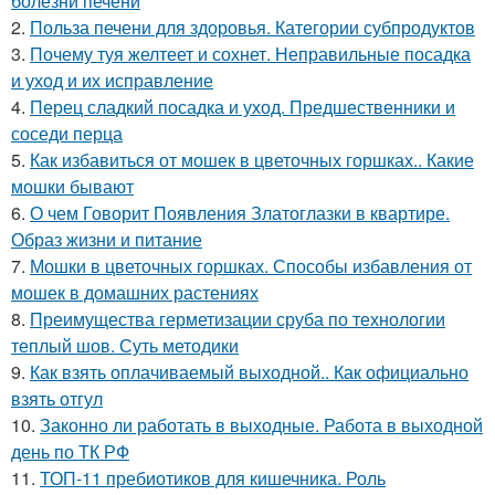
болезни печени
2.
Польза печени для здоровья. Категории субпродуктов
3.
Почему туя желтеет и сохнет. Неправильные посадка
и уход и их исправление
4.
Перец сладкий посадка и уход. Предшественники и
соседи перца
5.
Как избавиться от мошек в цветочных горшках.. Какие
мошки бывают
6.
О чем Говорит Появления Златоглазки в квартире.
Образ жизни и питание
7.
Мошки в цветочных горшках. Способы избавления от
мошек в домашних растениях
8.
Преимущества герметизации сруба по технологии
теплый шов. Суть методики
9.
Как взять оплачиваемый выходной.. Как официально
взять отгул
10.
Законно ли работать в выходные. Работа в выходной
день по ТК РФ
11.
ТОП-11 пребиотиков для кишечника. Роль