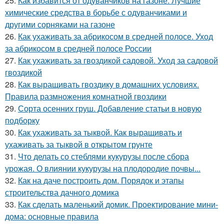
25.
Как избавится от одуванчиков на газоне. Лучшие
химические средства в борьбе с одуванчиками и
другими сорняками на газоне
26.
Как ухаживать за абрикосом в средней полосе. Уход
за абрикосом в средней полосе России
27.
Как ухаживать за гвоздикой садовой. Уход за садовой
гвоздикой
28.
Как выращивать гвоздику в домашних условиях.
Правила размножения комнатной гвоздики
29.
Сорта осенних груш. Добавление статьи в новую
подборку
30.
Как ухаживать за тыквой. Как выращивать и
ухаживать за тыквой в открытом грунте
31.
Что делать со стеблями кукурузы после сбора
урожая. О влиянии кукурузы на плодородие почвы...
32.
Как на даче построить дом. Порядок и этапы
строительства дачного домика
33.
Как сделать маленький домик. Проектирование мини-
дома: основные правила