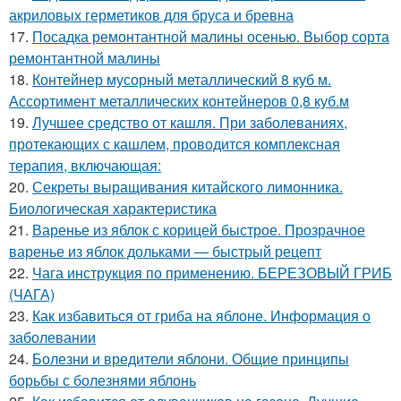
акриловых герметиков для бруса и бревна
17.
Посадка ремонтантной малины осенью. Выбор сорта
ремонтантной малины
18.
Контейнер мусорный металлический 8 куб м.
Ассортимент металлических контейнеров 0,8 куб.м
19.
Лучшее средство от кашля. При заболеваниях,
протекающих с кашлем, проводится комплексная
терапия, включающая:
20.
Секреты выращивания китайского лимонника.
Биологическая характеристика
21.
Варенье из яблок с корицей быстрое. Прозрачное
варенье из яблок дольками — быстрый рецепт
22.
Чага инструкция по применению. БЕРЕЗОВЫЙ ГРИБ
(ЧАГА)
23.
Как избавиться от гриба на яблоне. Информация о
заболевании
24.
Болезни и вредители яблони. Общие принципы
борьбы с болезнями яблонь