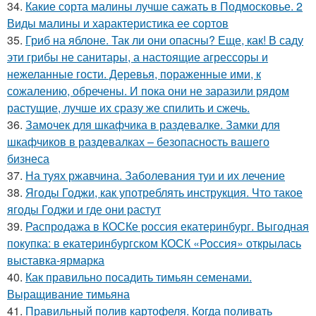
34.
Какие сорта малины лучше сажать в Подмосковье. 2
Виды малины и характеристика ее сортов
35.
Гриб на яблоне. Так ли они опасны? Еще, как! В саду
эти грибы не санитары, а настоящие агрессоры и
нежеланные гости. Деревья, пораженные ими, к
сожалению, обречены. И пока они не заразили рядом
растущие, лучше их сразу же спилить и сжечь.
36.
Замочек для шкафчика в раздевалке. Замки для
шкафчиков в раздевалках – безопасность вашего
бизнеса
37.
На туях ржавчина. Заболевания туи и их лечение
38.
Ягоды Годжи, как употреблять инструкция. Что такое
ягоды Годжи и где они растут
39.
Распродажа в КОСКе россия екатеринбург. Выгодная
покупка: в екатеринбургском КОСК «Россия» открылась
выставка-ярмарка
40.
Как правильно посадить тимьян семенами.
Выращивание тимьяна
41.
Правильный полив картофеля. Когда поливать