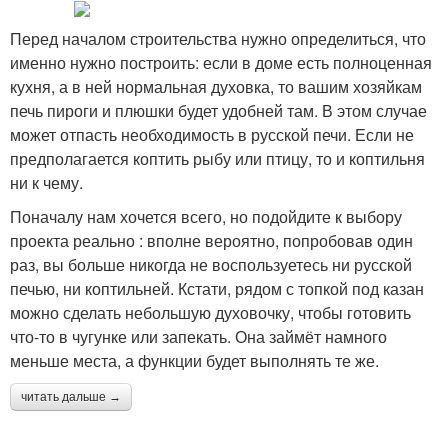
Перед началом строительства нужно определиться, что
именно нужно построить: если в доме есть полноценная
кухня, а в ней нормальная духовка, то вашим хозяйкам
Миниатюрная печь
Печь из банки
печь пироги и плюшки будет удобней там. В этом случае
может отпасть необходимость в русской печи. Если не
предполагается коптить рыбу или птицу, то и коптильня
ни к чему.
Печь для бани
Печи для бани
Поначалу нам хочется всего, но подойдите к выбору
проекта реально : вполне вероятно, попробовав один
раз, вы больше никогда не воспользуетесь ни русской
печью, ни коптильней. Кстати, рядом с топкой под казан
Простая печь
Печи в бане
можно сделать небольшую духовочку, чтобы готовить
что-то в чугунке или запекать. Она займёт намного
меньше места, а функции будет выполнять те же.
читать дальше →
Банные печи
Печи из кирпича