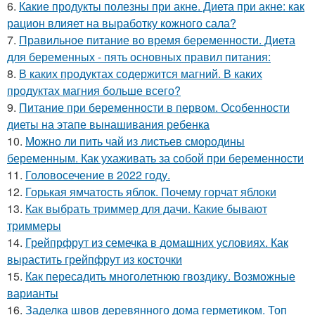
6.
Какие продукты полезны при акне. Диета при акне: как
рацион влияет на выработку кожного сала?
7.
Правильное питание во время беременности. Диета
для беременных - пять основных правил питания:
8.
В каких продуктах содержится магний. В каких
продуктах магния больше всего?
9.
Питание при беременности в первом. Особенности
диеты на этапе вынашивания ребенка
10.
Можно ли пить чай из листьев смородины
беременным. Как ухаживать за собой при беременности
11.
Головосечение в 2022 году.
12.
Горькая ямчатость яблок. Почему горчат яблоки
13.
Как выбрать триммер для дачи. Какие бывают
триммеры
14.
Грейпрфрут из семечка в домашних условиях. Как
вырастить грейпфрут из косточки
15.
Как пересадить многолетнюю гвоздику. Возможные
варианты
16.
Заделка швов деревянного дома герметиком. Топ