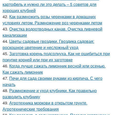
картофель и нужно ли это делать – 5 советов для
хороших клубней
42.
Как размножить розы черенками в домашних
условиях летом. Размножение роз черенками летом
43.
Очистка водоотводных канав. Очистка ливневой
канализации
44.
Цветы садовые гвоздики. Гвоздика садовая:
роскошное цветение и несложный уход
45.
Заготовка корень подсолнуха. Как не ошибиться при
покупке корней или при их заготовке
46.
Когда лучше сажать лимонник весной или осенью.
Как сажать лимонник
47.
Печи для сада своими руками из кирпича. С чего
начать
48.
Размножение и уход клубники. Как правильно
разводить клубнику
49.
Агротехника моркови в открытом грунте.
Агротехнические требования