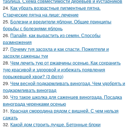
таблица. Схема совместимости деревьев и кустарников
24.
Как убрать возрастные пигментные пятна.
Старческие пятна на лице: лечение
25.
Болезни и вредители яблони. Общие принципы
борьбы с болезнями яблонь
26.
Папайя, как вырастить из семян. Способы
размножения
27.
Почему туя засохла и как спасти. Пожелтели и
засохли саженцы туи
28.
Чем лечить тую от ржавчины осенью. Как сохранить
тую красивой и здоровой и избежать появления
порыжевшей хвои? (3 фото)
29.
Чем весной подкармливать виноград. Чем удобрять и
подкармливать виноград
30.
Что такое школка для саженцев винограда. Посадка
винограда черенками осенью
31.
Красная смородина рядом с вишней. С чем нельзя
сажать
32.
Какой дом строить лучше. Бетонные блоки