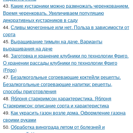
43.
Какие кустарники можно размножать черенкованием.
Время черенковать. Увеличиваем популяцию
декоративных кустарников в саду
44.
Сливы мочегонные или нет. Польза в зависимости от
сорта
45.
Выращивание тимьян на даче. Варианты
выращивания на даче
46.
Заготовка и хранение клубники по технологии Фриго.
О хранении рассады клубники по технологии Фриго
(Frigo)
47.
Безалкогольные согревающие коктейли рецепты.
Безалкогольные согревающие напитки: рецепты,
способы приготовления
48.
Яблоня старкримсон характеристика. Яблоня
Старкримсон: описание сорта и характеристика
49.
Как украсить газон возле дома. Оформление газона
своими руками
50.
Обработка винограда летом от болезней и