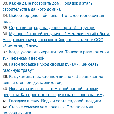
33.
Как на даче построить дом. Порядок и этапы
строительства дачного домика
34.
Выбор торцовочной пилы. Что такое торцовочная
пила.
35.
Сорта винограда на урале сорта. Инструкция
36.
Мусорный контейнер уличный металлический объем.
Ассортимент мусорных контейнеров в каталоге ООО
«Чистоград Плюс»
37.
Когда укоренять черенки туи. Тонкости размножения
туи черенками весной
38.
Газон посадка и уход своими руками. Как сеять
газонную траву?
39.
Как ухаживать за степной вишней. Выращивание
вишни степной (кустарниковой)
40.
Икра из патиссонов с томатной пастой на зиму
рецепты. Как приготовить икру из патиссонов на зиму
41.
Гвоздики в саду. Виды и сорта садовой гвоздики
42.
Сырые семечки чем полезны. Польза семян
подсолнечника