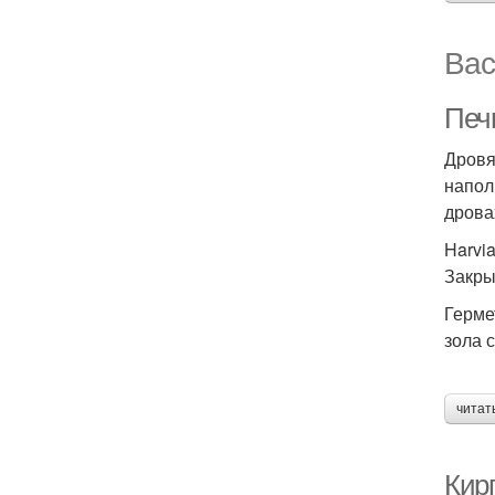
Вас
Печ
Дровя
напол
дрова
Harvi
Закры
Герме
зола 
читат
Кир