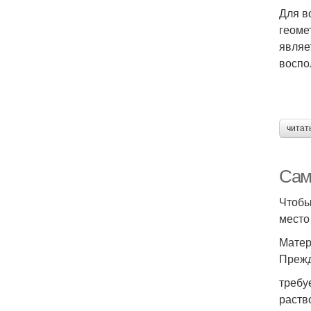
Для в
геоме
являе
воспо
читат
Сам
Чтобы
место
Матер
Прежд
требу
раств