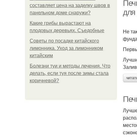
Печ
составляет цена на заделку швов в
для
панельном доме снаружи?
Какие грибы вырастают на
плодовых деревьях. Съедобные
Не та
фунда
Советы по посадке китайского
лимонника. Уход за лимонником
Первы
китайским
Лучши
Болезни туи и методы лечения. Что
Залив
делать, если туя после зимы стала
читат
коричневой?
Печи
Лучше
распо
место
сэкон