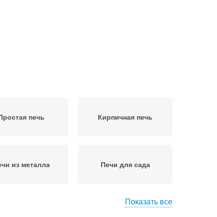
Простая печь
Кирпичная печь
ечи из металла
Печи для сада
Показать все
Дачная печь
Печь из кирпича