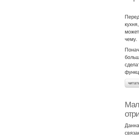
Перед
кухня
может
чему.
Понач
больш
сдела
функц
читат
Мал
отр
Данна
связа