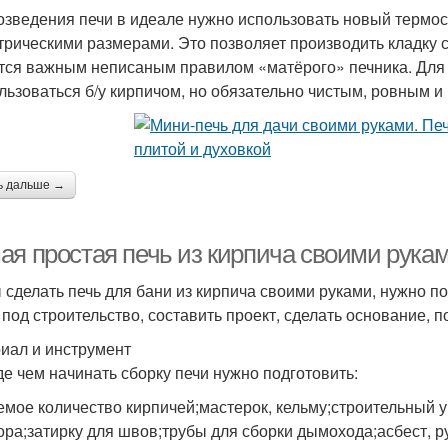
озведения печи в идеале нужно использовать новый термост
трическими размерами. Это позволяет производить кладку 
тся важным неписаным правилом «матёрого» печника. Для 
льзоваться б/у кирпичом, но обязательно чистым, ровным 
ь дальше →
ая простая печь из кирпича своими рукам
 сделать печь для бани из кирпича своими руками, нужно 
 под строительство, составить проект, сделать основание, п
иал и инструмент
е чем начинать сборку печи нужно подготовить:
емое количество кирпичей;мастерок, кельму;строительный 
ора;затирку для швов;трубы для сборки дымохода;асбест, р