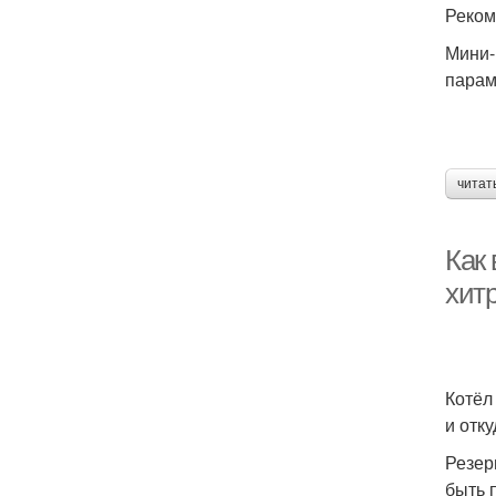
Реком
Мини-
парам
читат
Как
хит
Котёл
и отк
Резер
быть 