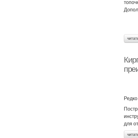
топоч
Допол
читат
Кир
пре
Редко
Постр
инстр
для о
читат