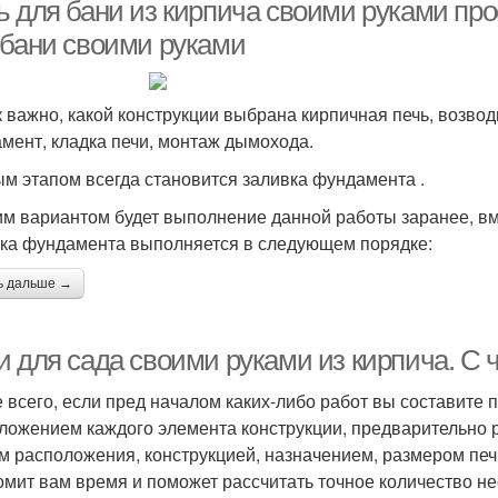
ь для бани из кирпича своими руками про
 бани своими руками
Печка из кирпича
Печь для дачи
к важно, какой конструкции выбрана кирпичная печь, возво
мент, кладка печи, монтаж дымохода.
м этапом всегда становится заливка фундамента .
м вариантом будет выполнение данной работы заранее, вм
ка фундамента выполняется в следующем порядке:
ь дальше →
 для сада своими руками из кирпича. С ч
 всего, если пред началом каких-либо работ вы составите 
ложением каждого элемента конструкции, предварительно р
м расположения, конструкцией, назначением, размером печ
омит вам время и поможет рассчитать точное количество н