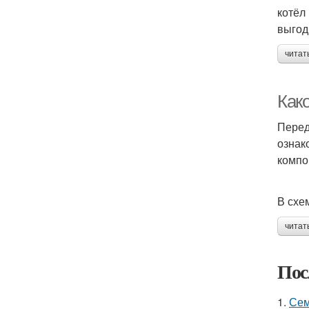
котёл
выгод
читат
Како
Перед
ознак
компо
В схе
читат
Пос
1.
Сем