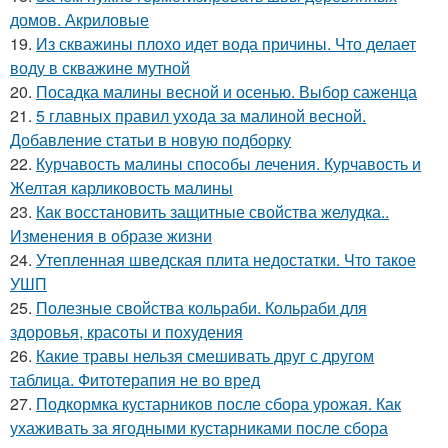
домов. Акриловые
19.
Из скважины плохо идет вода причины. Что делает
воду в скважине мутной
20.
Посадка малины весной и осенью. Выбор саженца
21.
5 главных правил ухода за малиной весной.
Добавление статьи в новую подборку
22.
Курчавость малины способы лечения. Курчавость и
Желтая карликовость малины
23.
Как восстановить защитные свойства желудка..
Изменения в образе жизни
24.
Утепленная шведская плита недостатки. Что такое
УШП
25.
Полезные свойства кольраби. Кольраби для
здоровья, красоты и похудения
26.
Какие травы нельзя смешивать друг с другом
таблица. Фитотерапия не во вред
27.
Подкормка кустарников после сбора урожая. Как
ухаживать за ягодными кустарниками после сбора