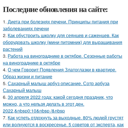
Последние обновления на сайте:
1.
Диета при болезнях печени. Принципы питания при
заболеваниях печени
2.
Как обустроить школку для сеянцев и саженцев. Как
оборудовать школку (мини питомник) для выращивания
растений
3.
Работа на винограднике в октябре. Сезонные работы
на винограднике в октябре
4.
О чем Говорит Появления Златоглазки в квартире.
Образ жизни и питание
5.
Сахарный малыш арбуз описание. Сотр арбуза
Сахарный малыш
6.
30 апреля 2022 года: какой сегодня праздник, что
можно, а что нельзя делать в этот ден.
2022,&nbsp0:10&nbsp /&nbsp
7.
Как успеть отдохнуть за выходные. 80% людей грустят
или волнуются в воскресенье. 5 советов от эксперта, как