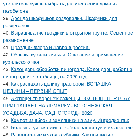
утеплитель лучше выбрать для утепления дома из
газобетона
39.
Аренда шкафчиков раздевалки. Шкафчики для
раздевалок
40.
Выращивание гвоздики в открытом грунте. Семенное
размножение
41.
Праздник Флора и Лавра в россии.
42.
Обрезка курильский чай. Описание и применение
курильского чая
43.
Календарь обработки винограда. Календарь работ на
винограднике в таблице, на 2020 год
44.
Как распахать целину трактором. ВСПАШКА
ЦЕЛИНЫ – ПЕРВЫЙ ОПЫТ
45.
Экспоцентр воронеж саженцы. ЭКСПОЦЕНТР ВГАУ
ПРИГЛАШАЕТ НА ЯРМАРКУ «ВОРОНЕЖСКАЯ
УСАДЬБА. ДАЧА. САД. ОГОРОД» 2020
46.
Компот из яблок и земляники на зиму. Ингредиенты:
47.
Болезнь туи ржавчина. Заболевания туи и их лечение
48.
Размножение и уход клубники. Как правильно