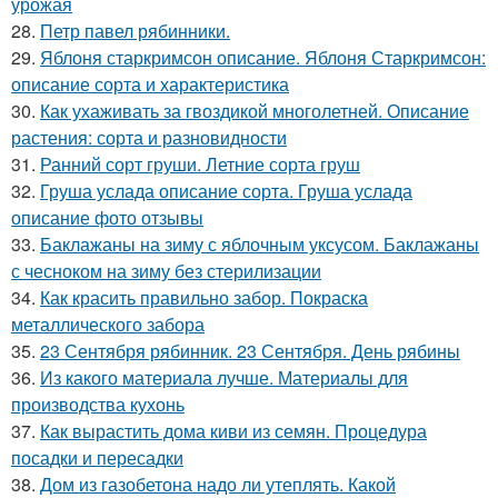
урожая
28.
Петр павел рябинники.
29.
Яблоня старкримсон описание. Яблоня Старкримсон:
описание сорта и характеристика
30.
Как ухаживать за гвоздикой многолетней. Описание
растения: сорта и разновидности
31.
Ранний сорт груши. Летние сорта груш
32.
Груша услада описание сорта. Груша услада
описание фото отзывы
33.
Баклажаны на зиму с яблочным уксусом. Баклажаны
с чесноком на зиму без стерилизации
34.
Как красить правильно забор. Покраска
металлического забора
35.
23 Сентября рябинник. 23 Сентября. День рябины
36.
Из какого материала лучше. Материалы для
производства кухонь
37.
Как вырастить дома киви из семян. Процедура
посадки и пересадки
38.
Дом из газобетона надо ли утеплять. Какой