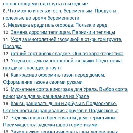
по-настоящему отдохнуть в выходные
8.
Что можно и нельзя есть беременным. Продукты,
полезные во время беременности
9.
Медведка вредитель огорода. Польза и вред
10.
Замена дорогим теплицам. Парники и теплицы
11.
Уход за многолетней гвоздикой в открытом грунте.
Посадка
12.
Летний сорт яблок сладкие. Общая характеристика
13.
Уход и посадка многолетней гвоздики. Подготовка
гвоздики к посадке в грунт
14.
Как красиво оформить газон перед домом.
Оформление газона своими руками
15.
Мускатные сорта винограда для Урала. Выбор сорта
винограда для выращивания на Урале
16.
Как выращивать дыни и арбузы в Подмосковье.
Особенности выращивания арбузов в Подмосковье
17.
Заделка швов в бревенчатом доме герметиком.
Преимущества заделки швов герметиками
18.
Зачем нужно герметизировать швы деревянных