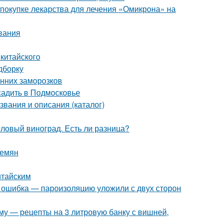
 покупке лекарства для лечения «Омикрона» на
вания
китайского
дборку
енних заморозков
садить в Подмосковье
звания и описания (каталог)
толовый виноград. Есть ли разница?
семян
итайским
я ошибка — пароизоляцию уложили с двух сторон
иму — рецепты на 3 литровую банку с вишней,