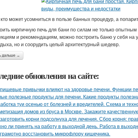
 кто может усомниться в пользе банных процедур, а попари
оить кирпичную печь для бани по силам не только опытным
укциям и рекомендациям, можно построить баню у себя на у
тдыха, но и соорудить целый архитектурный шедевр.
ь дальше →
ледние обновления на сайте:
 пищевые привычки влияют на здоровье печени. Функции пе
ые полезные продукты для печени. Какие продукты полезн
аботка туи осенью от болезней и вредителей. Схема и техн
метизация домов из бруса в Москве. Закажите качественну
 заготовить корни подсолнуха для лечения. Сбор корня: пра
но ли принять на работу в выходной день. Работа в выход
 грамотно восстановить микрофлору кишечника.