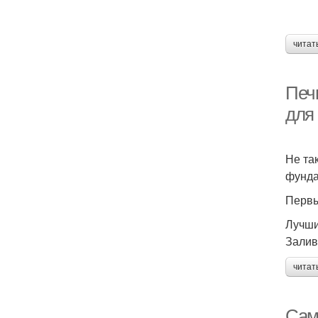
читат
Печ
для
Не та
фунда
Первы
Лучши
Залив
читат
Сам