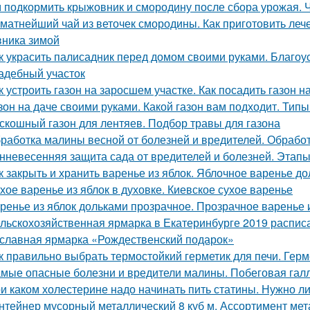
 подкормить крыжовник и смородину после сбора урожая. 
матнейший чай из веточек смородины. Как приготовить леч
ника зимой
к украсить палисадник перед домом своими руками. Благоу
адебный участок
к устроить газон на заросшем участке. Как посадить газон 
зон на даче своими руками. Какой газон вам подходит. Типы
скошный газон для лентяев. Подбор травы для газона
работка малины весной от болезней и вредителей. Обработ
нневесенняя защита сада от вредителей и болезней. Этапы
к закрыть и хранить варенье из яблок. Яблочное варенье д
хое варенье из яблок в духовке. Киевское сухое варенье
ренье из яблок дольками прозрачное. Прозрачное варенье 
льскохозяйственная ярмарка в Екатеринбурге 2019 расписан
славная ярмарка «Рождественский подарок»
к правильно выбрать термостойкий герметик для печи. Герм
мые опасные болезни и вредители малины. Побеговая гал
и каком холестерине надо начинать пить статины. Нужно л
нтейнер мусорный металлический 8 куб м. Ассортимент мета