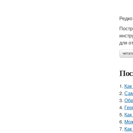
Редко
Постр
инстр
для о
читат
Пос
1.
Как
2.
Сам
3.
Обр
4.
Гер
5.
Как
6.
Мож
7.
Как