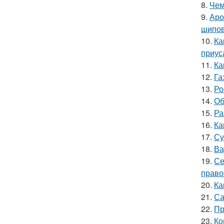
8.
Чем
9.
Аро
шипов
10.
Ка
приус
11.
Ка
12.
Га
13.
Ро
14.
Об
15.
Ра
16.
Ка
17.
Су
18.
Ва
19.
Се
право
20.
Ка
21.
Са
22.
Пр
23.
Ко