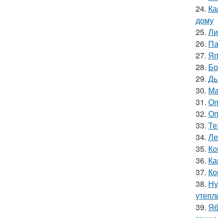
24.
Ка
дому
25.
Ли
26.
Па
27.
Яп
28.
Бо
29.
Ды
30.
Ма
31.
Оп
32.
Оп
33.
Те
34.
Ле
35.
Ко
36.
Ка
37.
Ко
38.
Ну
утепл
39.
Яб