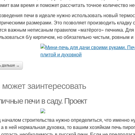
омит вам время и поможет рассчитать точное количество н
озведения печи в идеале нужно использовать новый термост
трическими размерами. Это позволяет производить кладку 
тся важным неписаным правилом «матёрого» печника. Для 
льзоваться б/у кирпичом, но обязательно чистым, ровным 
ь дальше →
 может заинтересовать
пичные печи в саду. Проект
 началом строительства нужно определиться, что именно ну
, а в ней нормальная духовка, то вашим хозяйкам печь пиро
 отпасть необходимость в русской печи. Если не предполагае