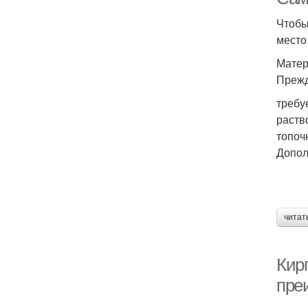
Чтобы
место
Матер
Прежд
требу
раств
топоч
Допол
читат
Кир
пре