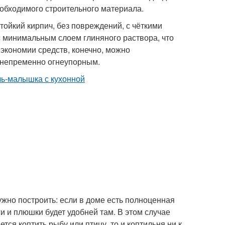
еобходимого строительного материала.
ойкий кирпич, без повреждений, с чёткими
с минимальным слоем глиняного раствора, что
экономии средств, конечно, можно
и непременно огнеупорным.
жно построить: если в доме есть полноценная
ги и плюшки будет удобней там. В этом случае
тся коптить рыбу или птицу, то и коптильня ни к