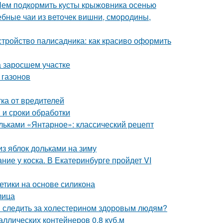
Чем подкормить кусты крыжовника осенью
ебные чаи из веточек вишни, смородины,
стройство палисадника: как красиво оформить
на заросшем участке
 газонов
ка от вредителей
 и сроки обработки
ольками «Янтарное»: классический рецепт
из яблок дольками на зиму
ие у коска. В Екатеринбурге пройдет VI
етики на основе силикона
лица
и следить за холестерином здоровым людям?
ллических контейнеров 0,8 куб.м