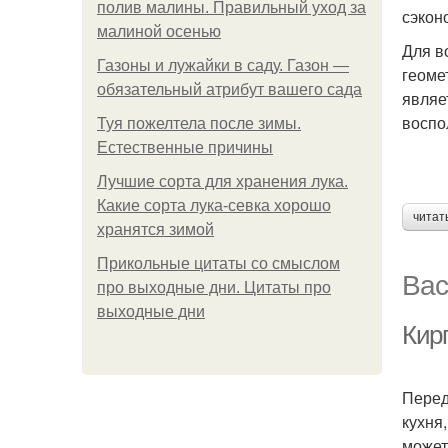
полив малины. Правильный уход за
сэкон
малиной осенью
Для в
Газоны и лужайки в саду. Газон —
геоме
обязательный атрибут вашего сада
являе
воспо
Туя пожелтела после зимы.
Естественные причины
Лучшие сорта для хранения лука.
Какие сорта лука-севка хорошо
читат
хранятся зимой
Прикольные цитаты со смыслом
Вас
про выходные дни. Цитаты про
выходные дни
Кир
Перед
кухня
может