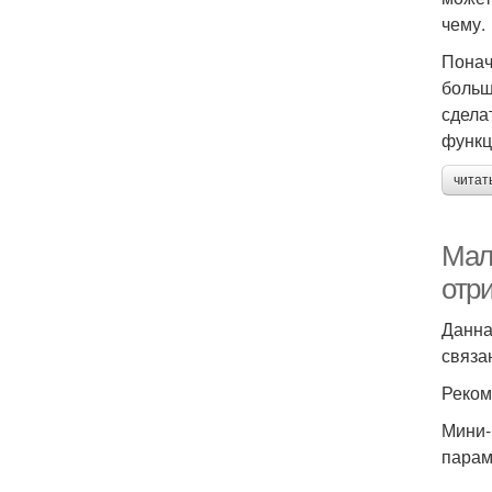
чему.
Понач
больш
сдела
функц
читат
Мал
отр
Данна
связа
Реком
Мини-
парам