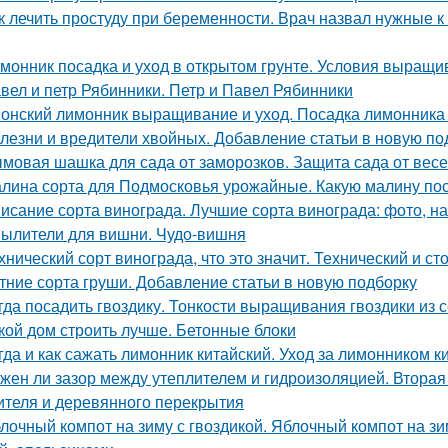
к лечить простуду при беременности. Врач назвал нужные к
монник посадка и уход в открытом грунте. Условия выращи
вел и петр Рябинники. Петр и Павел Рябинники
онский лимонник выращивание и уход. Посадка лимонника 
лезни и вредители хвойных. Добавление статьи в новую по
мовая шашка для сада от заморозков. Защита сада от вес
лина сорта для Подмосковья урожайные. Какую малину по
исание сорта винограда. Лучшие сорта винограда: фото, на
ылители для вишни. Чудо-вишня
хнический сорт винограда, что это значит. Технический и с
тние сорта груши. Добавление статьи в новую подборку
гда посадить гвоздику. Тонкости выращивания гвоздики из 
кой дом строить лучше. Бетонные блоки
гда и как сажать лимонник китайский. Уход за лимонником к
жен ли зазор между утеплителем и гидроизоляцией. Втора
ителя и деревянного перекрытия
лочный компот на зиму с гвоздикой. Яблочный компот на з