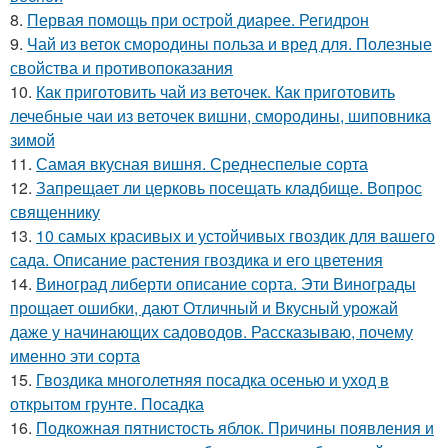
8.
Первая помощь при острой диарее. Регидрон
9.
Чай из веток смородины польза и вред для. Полезные
свойства и противопоказания
10.
Как приготовить чай из веточек. Как приготовить
лечебные чаи из веточек вишни, смородины, шиповника
зимой
11.
Самая вкусная вишня. Среднеспелые сорта
12.
Запрещает ли церковь посещать кладбище. Вопрос
священнику
13.
10 самых красивых и устойчивых гвоздик для вашего
сада. Описание растения гвоздика и его цветения
14.
Виноград либерти описание сорта. Эти Винограды
прощает ошибки, дают Отличный и Вкусный урожай
даже у начинающих садоводов. Рассказываю, почему
именно эти сорта
15.
Гвоздика многолетняя посадка осенью и уход в
открытом грунте. Посадка
16.
Подкожная пятнистость яблок. Причины появления и