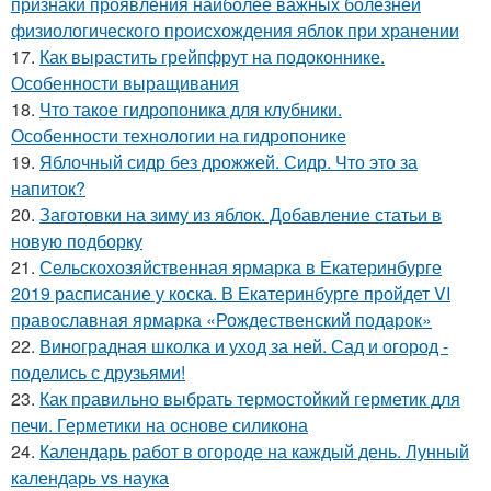
признаки проявления наиболее важных болезней
физиологического происхождения яблок при хранении
17.
Как вырастить грейпфрут на подоконнике.
Особенности выращивания
18.
Что такое гидропоника для клубники.
Особенности технологии на гидропонике
19.
Яблочный сидр без дрожжей. Сидр. Что это за
напиток?
20.
Заготовки на зиму из яблок. Добавление статьи в
новую подборку
21.
Сельскохозяйственная ярмарка в Екатеринбурге
2019 расписание у коска. В Екатеринбурге пройдет VI
православная ярмарка «Рождественский подарок»
22.
Виноградная школка и уход за ней. Сад и огород -
поделись с друзьями!
23.
Как правильно выбрать термостойкий герметик для
печи. Герметики на основе силикона
24.
Календарь работ в огороде на каждый день. Лунный
календарь vs наука