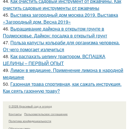
44.
Как очистить садовый инструмент от ржавчины. Как
очистить садовые инструменты от ржавчины
45.
Выставка загородный дом москва 2019. Выставка
«Загородный дом. Весна 2019»
46.
Выращивание дайкона в открытом грунте в
Подмосковье. Дайкон: посадка в открытый грунт
47.
Польза капусты кольраби для организма человека.
От чего помогает излечиться
48.
Как распахать целину трактором. ВСПАШКА
ЦЕЛИНЫ – ПЕРВЫЙ ОПЫТ
49.
Лимон в медицине. Применение лимона в народной
медицине
50.
Газонная трава спортивная, как сажать инструкция.
Как сеять газонную траву?
© 2026 Красивый сад и огород
Контакты
Пользовательское соглашение
Политика конфидециальности
Обратная связь