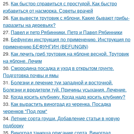
25.
Как быстро справиться с простудой. Как быстро
избавиться от насморка. Советы врачей
26.
Как вывести трутовик с яблони. Какие бывают грибы-
паразиты на деревьях?
27.
Павел и петр Рябинники. Петр и Павел Рябинники
28.
Бефунгин инструкция по применению. Инструкция по
применению БЕФУНГИН (BEFUNGIN)
29.
Как лечить гриб трутовик на яблоне весной. Трутовик
на яблоне. Лечим
30.
Смородина посадка и уход в открытом грунте.
Подготовка почвы и ямы
31.
Болезни и лечение туи западной и восточной.
Болезни и вредители туй. Причины усыхания. Лечение.
32.
Когда косить клубнику. Когда надо косить клубнику?
33.
Как вырастить виноград из черенка. Посадка
черенков "Под лом"
34.
Летние сорта груши. Добавление статьи в новую
подборку
35.
Виноград танюша описание сорта. Виноград