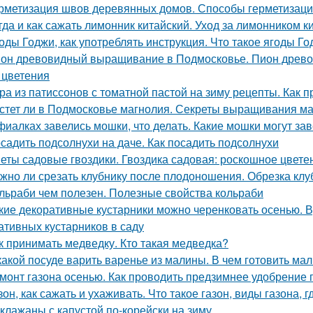
рметизация швов деревянных домов. Способы герметизаци
гда и как сажать лимонник китайский. Уход за лимонником к
оды Годжи, как употреблять инструкция. Что такое ягоды Год
он древовидный выращивание в Подмосковье. Пион древов
 цветения
ра из патиссонов с томатной пастой на зиму рецепты. Как п
стет ли в Подмосковье магнолия. Секреты выращивания ма
фиалках завелись мошки, что делать. Какие мошки могут за
садить подсолнухи на даче. Как посадить подсолнухи
еты садовые гвоздики. Гвоздика садовая: роскошное цвете
жно ли срезать клубнику после плодоношения. Обрезка клу
льраби чем полезен. Полезные свойства кольраби
кие декоративные кустарники можно черенковать осенью. 
ативных кустарников в саду
к принимать медведку. Кто такая медведка?
какой посуде варить варенье из малины. В чем готовить ма
монт газона осенью. Как проводить предзимнее удобрение 
зон, как сажать и ухаживать. Что такое газон, виды газона, 
клажаны с капустой по-корейски на зиму