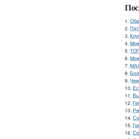
Пос
1.
Обр
2.
Пят
3.
Клу
4.
Мож
5.
ТОП
6.
Мож
7.
МАЛ
8.
Бол
9.
Чем
10.
Ес
11.
Вы
12.
Гв
13.
Рж
14.
Со
15.
Гр
16.
Ск