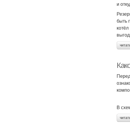
и отк
Резер
быть 
котёл
выгод
читат
Како
Перед
ознак
компо
В схе
читат