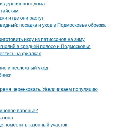
и деревянного дома
итайским
жи и где они растут
идный: посадка и уход в Подмосковье обрезка
риготовить икру из патиссонов на зиму
гнолий в средней полосе и Подмосковье
вестись на фиалках
ние и несложный уход
бники
Время черенковать. Увеличиваем популяцию
линовое варенье?
газона
где поместить газонный участок