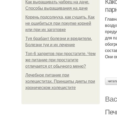
Как
Как выращивать чабрец на даче.
пар
Способы выращивания на даче
Корень подсолнуха, как сушить. Как
Главн
не ошибиться при покупке корней
возду
или при их заготовке
преду
для п
Туя брабант болезни и вредители.
обогр
Болезни туи и их лечение
соста
Топ-6 запретов при простатите. Чем
Они о
же питание при простатите
отличается от обычного меню?
Лечебное питание при
холециститах. Принципы диеты при
читат
хроническом холецистите
Вас
Печ