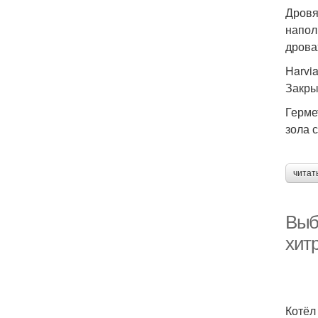
Дровя
напол
дрова
Harvi
Закры
Герме
зола 
читат
Выб
хит
Котёл