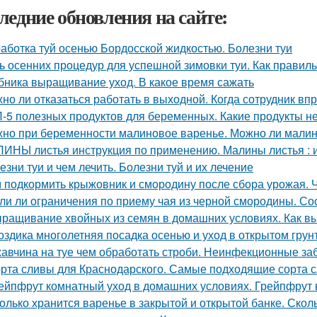
ледние обновления на сайте:
аботка туй осенью Бордосской жидкостью. Болезни туи
ь осенних процедур для успешной зимовки туи. Как правиль
бника выращивание уход. В какое время сажать
но ли отказаться работать в выходной. Когда сотрудник вп
-5 полезных продуктов для беременных. Какие продукты 
но при беременности малиновое варенье. Можно ли малин
ИНЫ листья инструкция по применению. Малины листья : 
езни туи и чем лечить. Болезни туй и их лечение
 подкормить крыжовник и смородину после сбора урожая. 
ли ли ограничения по приему чая из черной смородины. Со
ращивание хвойных из семян в домашних условиях. Как вы
оздика многолетняя посадка осенью и уход в открытом грун
авчина на туе чем обработать строби. Неинфекционные за
рта сливы для Краснодарского. Самые подходящие сорта 
ейпфрут комнатный уход в домашних условиях. Грейпфрут 
олько хранится варенье в закрытой и открытой банке. Скол