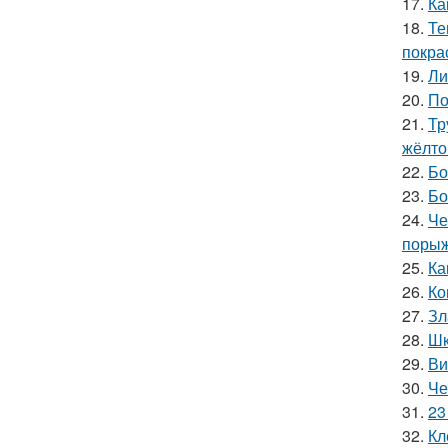
17.
Ка
18.
Те
покра
19.
Ли
20.
По
21.
Тр
жёлто
22.
Бо
23.
Бо
24.
Че
порыж
25.
Ка
26.
Ко
27.
Зл
28.
Шк
29.
Ви
30.
Че
31.
23
32.
Кл