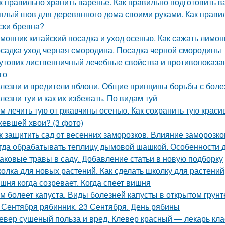
к правильно хранить варенье. Как правильно подготовить в
плый шов для деревянного дома своими руками. Как правил
ски бревна?
монник китайский посадка и уход осенью. Как сажать лимо
садка уход черная смородина. Посадка черной смородины
утовик лиственничный лечебные свойства и противопоказан
го
лезни и вредители яблони. Общие принципы борьбы с боле
лезни туи и как их избежать. По видам туй
м лечить тую от ржавчины осенью. Как сохранить тую краси
евшей хвои? (3 фото)
к защитить сад от весенних заморозков. Влияние заморозк
гда обрабатывать теплицу дымовой шашкой. Особенности 
аковые травы в саду. Добавление статьи в новую подборку
олка для новых растений. Как сделать школку для растений
шня когда созревает. Когда спеет вишня
м болеет капуста. Виды болезней капусты в открытом грунт
 Сентября рябинник. 23 Сентября. День рябины
евер сушеный польза и вред. Клевер красный — лекарь кла