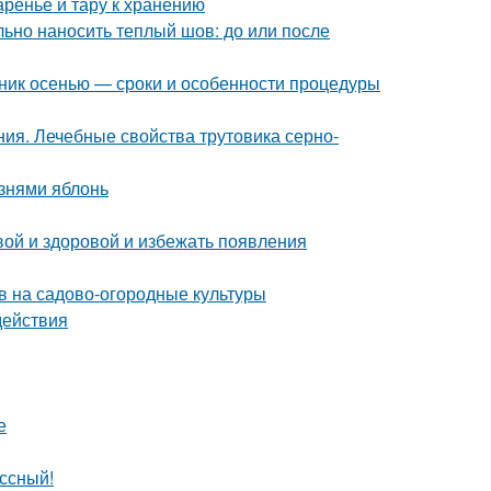
аренье и тару к хранению
ьно наносить теплый шов: до или после
нник осенью — сроки и особенности процедуры
ия. Лечебные свойства трутовика серно-
знями яблонь
вой и здоровой и избежать появления
ов на садово-огородные культуры
действия
е
ссный!