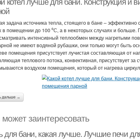
ой котел лучше для бани. Конструкция и 
ной
ая задача источника тепла, стоящего в бане – эффективно с
х в помещении до 100 ⁰С, а в некоторых случаях и больше. 
сматривать интенсивный теплообмен между нагретыми пове
арной не имеют водяной рубашки, они только могут быть о
еве помещения присутствует лучистая составляющая от наг
вляющая теплового потока, конвективная, присутствует за 
мываются воздухом помещения, который от нагрева циркули
ь дальше →
 может заинтересовать
ь для бани, какая лучше. Лучшие печи дл