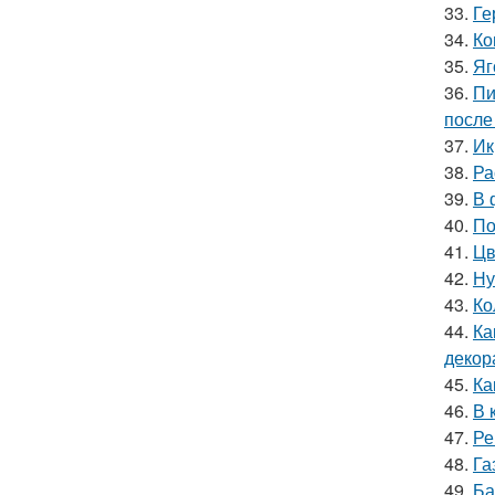
33.
Ге
34.
Ко
35.
Яг
36.
Пи
после
37.
Ик
38.
Ра
39.
В 
40.
По
41.
Цв
42.
Ну
43.
Ко
44.
Ка
декор
45.
Ка
46.
В 
47.
Ре
48.
Га
49.
Ба