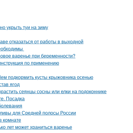
но укрыть туи на зиму
раве отказаться от работы в выходной
необходимы
овое варенье при беременности?
инструкция по применению
Чем подкормить кусты крыжовника осенью
став ягод
растить сеянцы сосны или елки на подоконнике
те. Посадка
болевания
сливы для Средней полосы России
в комнате
ько лет может храниться варенье