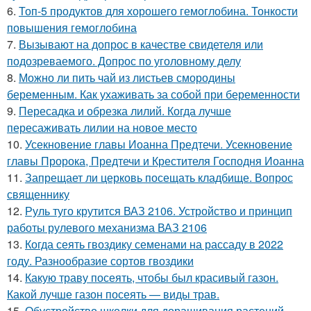
6.
Топ-5 продуктов для хорошего гемоглобина. Тонкости
повышения гемоглобина
7.
Вызывают на допрос в качестве свидетеля или
подозреваемого. Допрос по уголовному делу
8.
Можно ли пить чай из листьев смородины
беременным. Как ухаживать за собой при беременности
9.
Пересадка и обрезка лилий. Когда лучше
пересаживать лилии на новое место
10.
Усекновение главы Иоанна Предтечи. Усекновение
главы Пророка, Предтечи и Крестителя Господня Иоанна
11.
Запрещает ли церковь посещать кладбище. Вопрос
священнику
12.
Руль туго крутится ВАЗ 2106. Устройство и принцип
работы рулевого механизма ВАЗ 2106
13.
Когда сеять гвоздику семенами на рассаду в 2022
году. Разнообразие сортов гвоздики
14.
Какую траву посеять, чтобы был красивый газон.
Какой лучше газон посеять — виды трав.
15.
Обустройство школки для доращивания растений.