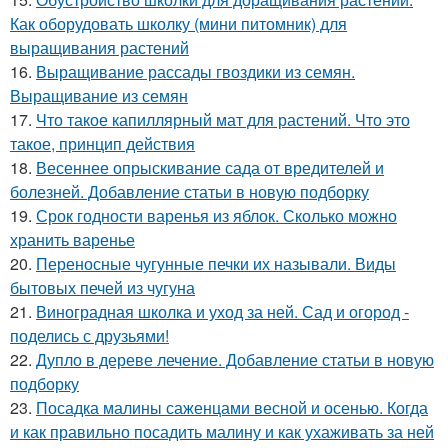
Как оборудовать школку (мини питомник) для
выращивания растений
16.
Выращивание рассады гвоздики из семян.
Выращивание из семян
17.
Что такое капиллярный мат для растений. Что это
такое, принцип действия
18.
Весеннее опрыскивание сада от вредителей и
болезней. Добавление статьи в новую подборку
19.
Срок годности варенья из яблок. Сколько можно
хранить варенье
20.
Переносные чугунные печки их называли. Виды
бытовых печей из чугуна
21.
Виноградная школка и уход за ней. Сад и огород -
поделись с друзьями!
22.
Дупло в дереве лечение. Добавление статьи в новую
подборку
23.
Посадка малины саженцами весной и осенью. Когда
и как правильно посадить малину и как ухаживать за ней