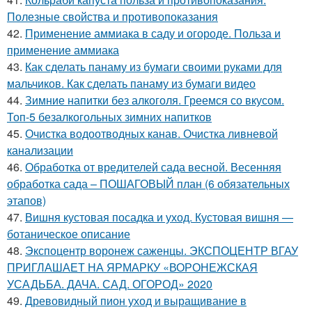
Полезные свойства и противопоказания
42.
Применение аммиака в саду и огороде. Польза и
применение аммиака
43.
Как сделать панаму из бумаги своими руками для
мальчиков. Как сделать панаму из бумаги видео
44.
Зимние напитки без алкоголя. Греемся со вкусом.
Топ-5 безалкогольных зимних напитков
45.
Очистка водоотводных канав. Очистка ливневой
канализации
46.
Обработка от вредителей сада весной. Весенняя
обработка сада – ПОШАГОВЫЙ план (6 обязательных
этапов)
47.
Вишня кустовая посадка и уход. Кустовая вишня —
ботаническое описание
48.
Экспоцентр воронеж саженцы. ЭКСПОЦЕНТР ВГАУ
ПРИГЛАШАЕТ НА ЯРМАРКУ «ВОРОНЕЖСКАЯ
УСАДЬБА. ДАЧА. САД. ОГОРОД» 2020
49.
Древовидный пион уход и выращивание в