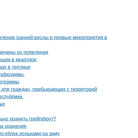
упление ранней весны и первые мероприятия в
причины их появления
ошек в квартире
рах в теплице
необходимы
мограммы
 для граждан, прибывающих с территорий
еспублики.
ья
льно хранить грейпфрут?
ла хранения
из яблок дольками на зиму