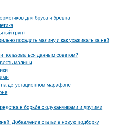
ерметиков для бруса и бревна
метика
рытый грунт
ильно посадить малину и как ухаживать за ней
 ли пользоваться данным советом?
овость малины
ики
ними
к на дегустационном марафоне
оне
средства в борьбе с одуванчиками и другими
зней. Добавление статьи в новую подборку