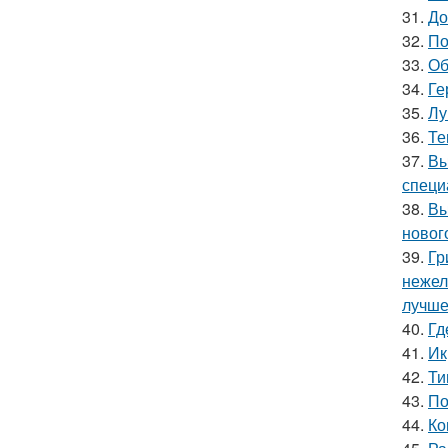
31.
До
32.
По
33.
Об
34.
Ге
35.
Лу
36.
Те
37.
Вы
специ
38.
Вы
новог
39.
Гр
нежел
лучше
40.
Гд
41.
Ик
42.
Ти
43.
По
44.
Ко