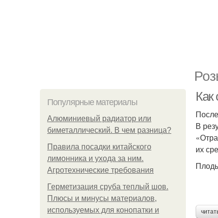
Роз
Как
Популярные материалы
После
Алюминиевый радиатор или
В рез
биметаллический. В чем разница?
«Отра
Правила посадки китайского
их ср
лимонника и ухода за ним.
Плоды
Агротехнические требования
Герметизация сруба теплый шов.
Плюсы и минусы материалов,
используемых для конопатки и
читат