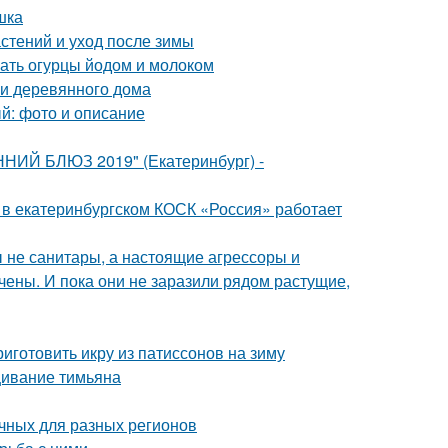
шка
стений и уход после зимы
ать огурцы йодом и молоком
и деревянного дома
ый: фото и описание
ННИЙ БЛЮЗ 2019" (Екатеринбург) -
я в екатеринбургском КОСК «Россия» работает
бы не санитары, а настоящие агрессоры и
чены. И пока они не заразили рядом растущие,
риготовить икру из патиссонов на зиму
ивание тимьяна
чных для разных регионов