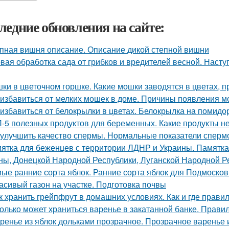
ледние обновления на сайте:
пная вишня описание. Описание дикой степной вишни
вая обработка сада от грибков и вредителей весной. Наст
ки в цветочном горшке. Какие мошки заводятся в цветах, 
 избавиться от мелких мошек в доме. Причины появления м
 избавиться от белокрылки в цветах. Белокрылка на помидо
-5 полезных продуктов для беременных. Какие продукты 
 улучшить качество спермы. Нормальные показатели спер
ятка для беженцев с территории ЛДНР и Украины. Памятка
ны, Донецкой Народной Республики, Луганской Народной Р
ые ранние сорта яблок. Ранние сорта яблок для Подмосков
асивый газон на участке. Подготовка почвы
к хранить грейпфрут в домашних условиях. Как и где прави
олько может храниться варенье в закатанной банке. Прави
ренье из яблок дольками прозрачное. Прозрачное варенье 