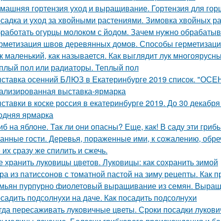
машняя гортензия уход и выращивание. Гортензия для гор
садка и уход за хвойными растениями. Зимовка хвойных ра
работать огурцы молоком с йодом. Зачем нужно обрабатыв
рметизация швов деревянных домов. Способы герметизаци
к маленький, как называется. Как выглядит лук многоярусн
плый пол или радиаторы. Теплый пол
ставка осенний БЛЮЗ в Екатеринбурге 2019 список. "ОСЕ
ализированная выставка-ярмарка
ставки в коске россия в екатеринбурге 2019. До 30 декабр
одняя ярмарка
иб на яблоне. Так ли они опасны? Еще, как! В саду эти гри
анные гости. Деревья, пораженные ими, к сожалению, обре
 их сразу же спилить и сжечь.
е хранить луковицы цветов. Луковицы: как сохранить зимой
ра из патиссонов с томатной пастой на зиму рецепты. Как п
мьян пурпурно фиолетовый выращивание из семян. Выращ
садить подсолнухи на даче. Как посадить подсолнухи
гда пересаживать луковичные цветы. Сроки посадки лукови