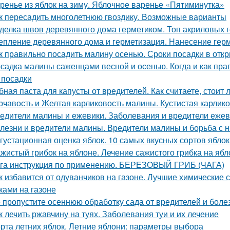
ренье из яблок на зиму. Яблочное варенье «Пятиминутка»
к пересадить многолетнюю гвоздику. Возможные варианты
делка швов деревянного дома герметиком. Топ акриловых г
епление деревянного дома и герметизация. Нанесение гер
к правильно посадить малину осенью. Сроки посадки в отк
садка малины саженцами весной и осенью. Когда и как прав
 посадки
бная паста для капусты от вредителей. Как считаете, стоит
рчавость и Желтая карликовость малины. Кустистая карлик
едители малины и ежевики. Заболевания и вредители ежев
лезни и вредители малины. Вредители малины и борьба с 
густационная оценка яблок. 10 самых вкусных сортов ябло
жистый грибок на яблоне. Лечение сажистого грибка на ябл
га инструкция по применению. БЕРЕЗОВЫЙ ГРИБ (ЧАГА)
к избавится от одуванчиков на газоне. Лучшие химические 
ками на газоне
 пропустите осеннюю обработку сада от вредителей и боле
к лечить ржавчину на туях. Заболевания туи и их лечение
рта летних яблок. Летние яблони: параметры выбора