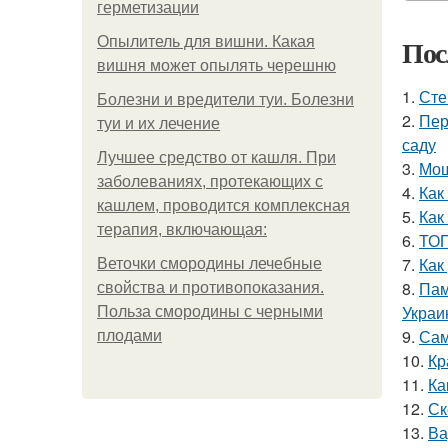
герметизации
Пос
Опылитель для вишни. Какая
вишня может опылять черешню
1.
Сте
Болезни и вредители туи. Болезни
2.
Пер
туи и их лечение
саду
Лучшее средство от кашля. При
3.
Мош
заболеваниях, протекающих с
4.
Как
кашлем, проводится комплексная
5.
Как
терапия, включающая:
6.
ТОП
7.
Как
Веточки смородины лечебные
8.
Пам
свойства и противопоказания.
Украи
Польза смородины с черными
9.
Сам
плодами
10.
Кр
11.
Ка
12.
Ск
13.
Ва