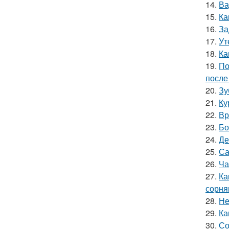
14.
Ва
15.
Ка
16.
За
17.
Ут
18.
Ка
19.
По
после
20.
Зу
21.
Ку
22.
Вр
23.
Бо
24.
Де
25.
Са
26.
Ча
27.
Ка
сорня
28.
Не
29.
Ка
30.
Со