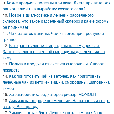
9.
Какие продукты полезны при акне. Диета при акне: как
рацион влияет на выработку кожного сала?
10.
Новое в диагностике и лечении рассеянного
склероза. Что такое рассеянный склероз и какие формы
он принимает
11.
Чай из веток малины. Чай из веток при простуде и
гриппе
12.
Как хранить листья смородины на зиму для чая.
Заготовка листьев черной смородины для лечения на
зиму
13.
Польза и вред чая из листьев смородины. Список
лекарств
14.
Как приготовить чай из веточек. Как приготовить
лечебные чаи из веточек вишни, смородины, шиповника
зимой
15.
Характеристика радиаторов рифар. MONOLIT
16.
Аммиак на огороде применение. Нашатырный спирт
в саду. Вся правда
17.
Зимние сорта яблок. Лучшие сорта зимних яблок