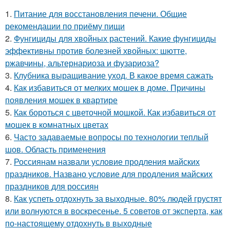
1.
Питание для восстановления печени. Общие
рекомендации по приёму пищи
2.
Фунгициды для хвойных растений. Какие фунгициды
эффективны против болезней хвойных: шютте,
ржавчины, альтернариоза и фузариоза?
3.
Клубника выращивание уход. В какое время сажать
4.
Как избавиться от мелких мошек в доме. Причины
появления мошек в квартире
5.
Как бороться с цветочной мошкой. Как избавиться от
мошек в комнатных цветах
6.
Часто задаваемые вопросы по технологии теплый
шов. Область применения
7.
Россиянам назвали условие продления майских
праздников. Названо условие для продления майских
праздников для россиян
8.
Как успеть отдохнуть за выходные. 80% людей грустят
или волнуются в воскресенье. 5 советов от эксперта, как
по-настоящему отдохнуть в выходные