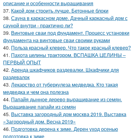
описание и особенности выращивания
37.
Какой дом строить лучше. Бетонные блоки
38.
Сауна в каркасном доме. Дачный каркасный дом с
сауной внутри - практично ли?
39.
Винтовые сваи под фундамент. Процесс установки
фундамента на винтовые сваи своими руками
40.
Польза красный клевер. Что такое красный клевер?
41.
Пахота целины трактором. ВСПАШКА ЦЕЛИНЫ –
ПЕРВЫЙ ОПЫТ
42.
Аренда шкафчиков раздевалки. Шкафчики для
раздевалок
43.
Лекарство от туберкулеза медведка. Кто такая
медведка и чем она полезна
44.
Папайя дынное дерево выращивание из семян.
Выращивание папайи из семян
45.
Выставка загородный дом москва 2019. Выставка
«Загородный дом. Весна 2019»
46.
Подготовка дерена к зиме. Дерен уход осенью
подготовка к зиме