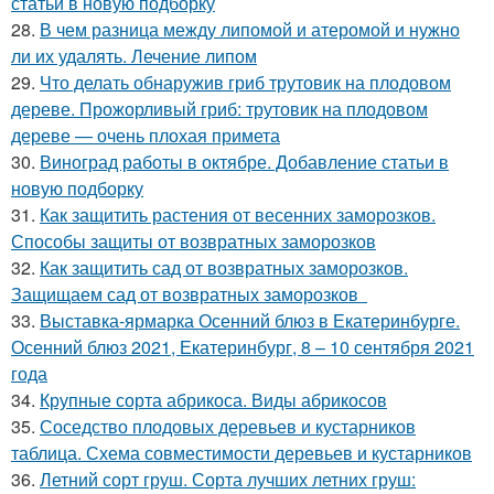
статьи в новую подборку
28.
В чем разница между липомой и атеромой и нужно
ли их удалять. Лечение липом
29.
Что делать обнаружив гриб трутовик на плодовом
дереве. Прожорливый гриб: трутовик на плодовом
дереве — очень плохая примета
30.
Виноград работы в октябре. Добавление статьи в
новую подборку
31.
Как защитить растения от весенних заморозков.
Способы защиты от возвратных заморозков
32.
Как защитить сад от возвратных заморозков.
Защищаем сад от возвратных заморозков
33.
Выставка-ярмарка Осенний блюз в Екатеринбурге.
Осенний блюз 2021, Екатеринбург, 8 – 10 сентября 2021
года
34.
Крупные сорта абрикоса. Виды абрикосов
35.
Соседство плодовых деревьев и кустарников
таблица. Схема совместимости деревьев и кустарников
36.
Летний сорт груш. Сорта лучших летних груш: