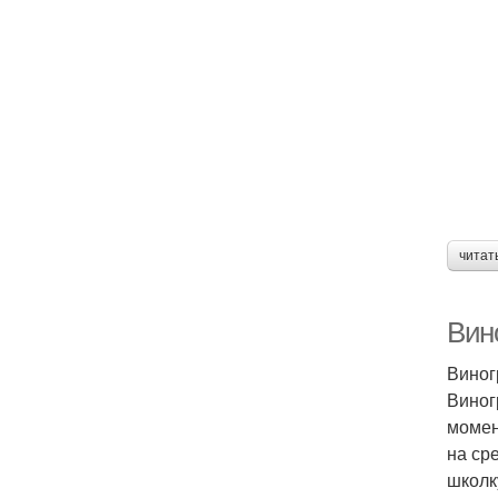
читат
Вино
Виног
Виног
момен
на ср
школк