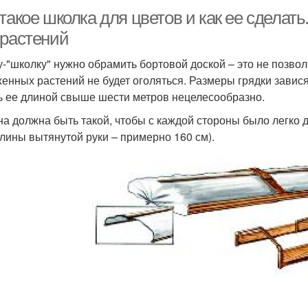
такое школка для цветов и как ее сделать
 растений
у-"школку" нужно обрамить бортовой доской – это не позволи
енных растений не будет оголяться. Размеры грядки завися
ь ее длиной свыше шести метров нецелесообразно.
а должна быть такой, чтобы с каждой стороны было легко 
длины вытянутой руки – примерно 160 см).