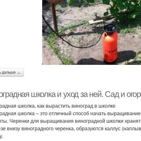
ь дальше →
градная школка и уход за ней. Сад и огор
радная школка, как вырастить виноград в школке
радная школка – это отличный способ начать выращивание 
ты. Черенки для выращивания виноградной школки хранят 
езе внизу виноградного черенка, образуются каллус (наплыв
у.