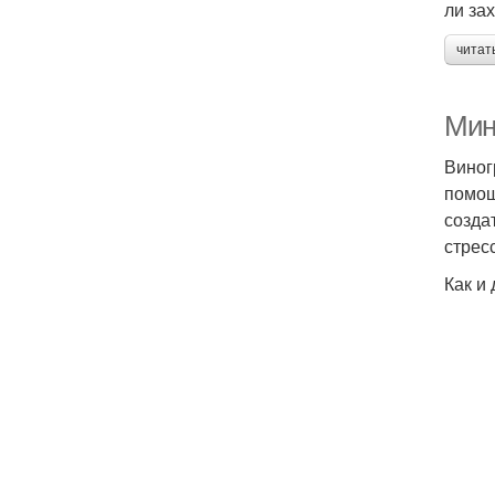
ли за
читат
Мин
Виног
помощ
созда
стрес
Как и