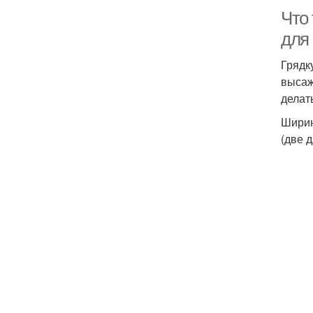
Что 
для
Грядк
высаж
делат
Ширин
(две 