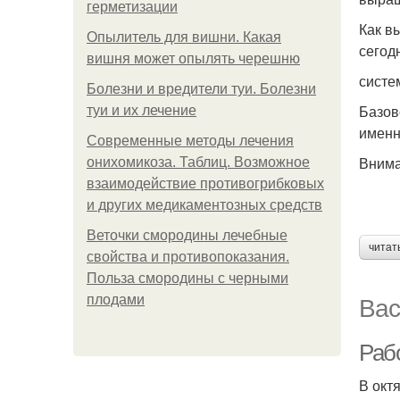
герметизации
Как в
Опылитель для вишни. Какая
сегод
вишня может опылять черешню
систе
Болезни и вредители туи. Болезни
Базов
туи и их лечение
именн
Современные методы лечения
Внима
онихомикоза. Таблиц. Возможное
взаимодействие противогрибковых
и других медикаментозных средств
Веточки смородины лечебные
читат
свойства и противопоказания.
Польза смородины с черными
Вас
плодами
Рабо
В окт