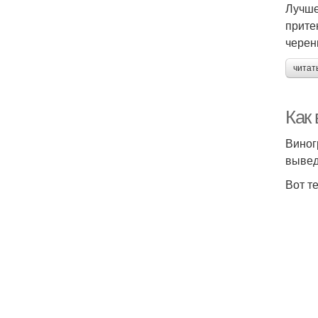
Лучше
прите
черен
читат
Как
Виног
вывед
Вот т