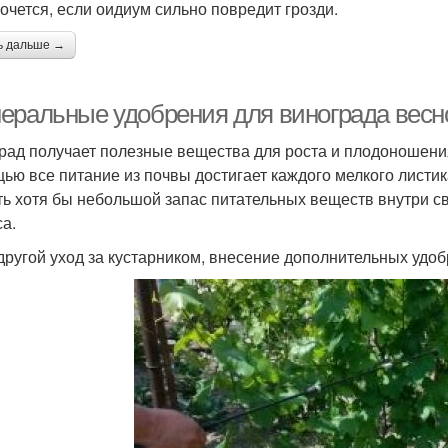
хочется, если оидиум сильно повредит грозди.
ь дальше →
еральные удобрения для винограда весн
рад получает полезные вещества для роста и плодоношения 
ью все питание из почвы достигает каждого мелкого листик
ть хотя бы небольшой запас питательных веществ внутри св
са.
 другой уход за кустарником, внесение дополнительных удоб