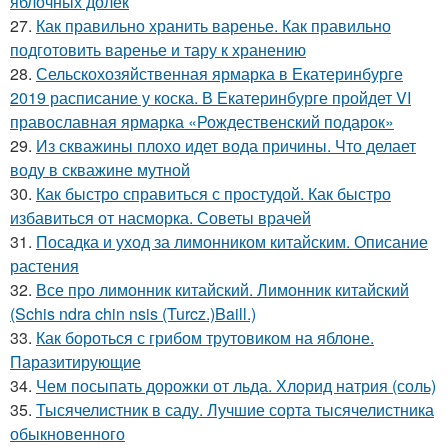
яблочных долек
27.
Как правильно хранить варенье. Как правильно
подготовить варенье и тару к хранению
28.
Сельскохозяйственная ярмарка в Екатеринбурге
2019 расписание у коска. В Екатеринбурге пройдет VI
православная ярмарка «Рождественский подарок»
29.
Из скважины плохо идет вода причины. Что делает
воду в скважине мутной
30.
Как быстро справиться с простудой. Как быстро
избавиться от насморка. Советы врачей
31.
Посадка и уход за лимонником китайским. Описание
растения
32.
Все про лимонник китайский. Лимонник китайский
(Schis ndra chin nsis (Turcz.)Baill.)
33.
Как бороться с грибом трутовиком на яблоне.
Паразитирующие
34.
Чем посыпать дорожки от льда. Хлорид натрия (соль)
35.
Тысячелистник в саду. Лучшие сорта тысячелистника
обыкновенного