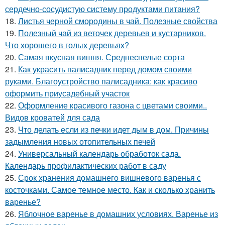
сердечно-сосудистую систему продуктами питания?
18.
Листья черной смородины в чай. Полезные свойства
19.
Полезный чай из веточек деревьев и кустарников.
Что хорошего в голых деревьях?
20.
Самая вкусная вишня. Среднеспелые сорта
21.
Как украсить палисадник перед домом своими
руками. Благоустройство палисадника: как красиво
оформить приусадебный участок
22.
Оформление красивого газона с цветами своими..
Видов кроватей для сада
23.
Что делать если из печки идет дым в дом. Причины
задымления новых отопительных печей
24.
Универсальный календарь обработок сада.
Календарь профилактических работ в саду
25.
Срок хранения домашнего вишневого варенья с
косточками. Самое темное место. Как и сколько хранить
варенье?
26.
Яблочное варенье в домашних условиях. Варенье из