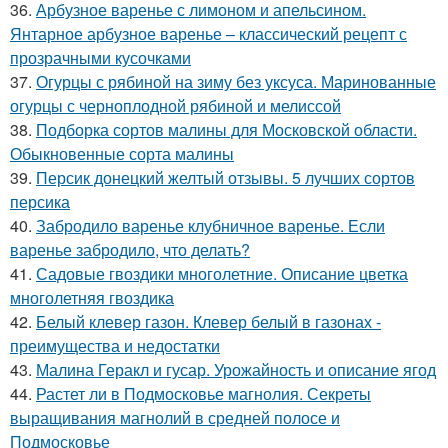
36.
Арбузное варенье с лимоном и апельсином.
Янтарное арбузное варенье – классический рецепт с
прозрачными кусочками
37.
Огурцы с рябиной на зиму без уксуса. Маринованные
огурцы с черноплодной рябиной и мелиссой
38.
Подборка сортов малины для Московской области.
Обыкновенные сорта малины
39.
Персик донецкий желтый отзывы. 5 лучших сортов
персика
40.
Забродило варенье клубничное варенье. Если
варенье забродило, что делать?
41.
Садовые гвоздики многолетние. Описание цветка
многолетняя гвоздика
42.
Белый клевер газон. Клевер белый в газонах -
преимущества и недостатки
43.
Малина Геракл и гусар. Урожайность и описание ягод
44.
Растет ли в Подмосковье магнолия. Секреты
выращивания магнолий в средней полосе и
Подмосковье