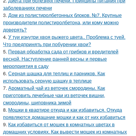
2.
Диета при болезнях печени. Принципы питания при
заболеваниях печени
3.
Дом из полистиролбетонных блоков. №7. Крупные
производители полистиролбетона, или кому можно
доверять?
4.
У туи изнутри хвоя рыжего цвета.. Проблема с туей.
Что предпринять при побурении хвои?
5.
Первая обработка сада от грибков и вредителей
весной. Наступление ранней весны и первые
мероприятия в саду
6.
Серная шашка для теплиц и парников. Как
использовать серную шашку в теплице
7.
Ароматный чай из веточек смородины. Как
приготовить лечебные чаи из веточек вишни,
смородины, шиповника зимой
8.
Мошки в квартире откуда и как избавиться. Откуда
появляются домашние мошки и как от них избавиться
9.
Как избавиться от мошек в комнатных цветах в
домашних условиях. Как вывести мошек из комнатных