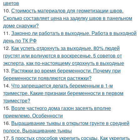
цветов
10.
Стоимость материалов для герметизации швов.
Сколько составляет цена на заделку швов в панельном
доме снаружи?
11.
Законно ли работать в выходные. Работа в выходной
день по ТК РФ
12.
Как успеть отдохнуть за выходные. 80% людей
грустят или волнуются в воскресенье. 5 советов от
эксперта, как по-настоящему отдохнуть в выходные
13.
Растяжки во время беременности. Почему при
беременности появляются растяжки?
14.
Что запрещается делать беременным в 1-м
триместре. Какие признаки беременности в первом
триместре?
15.
Возле частного дома газон засеять вполне
приемлемо. Особенности
16.
Выращивание тыквы в открытом грунте в средней
полосе. Выращивание тыквы
17.
5 простых способов укрепить сосуды. Как укрепить