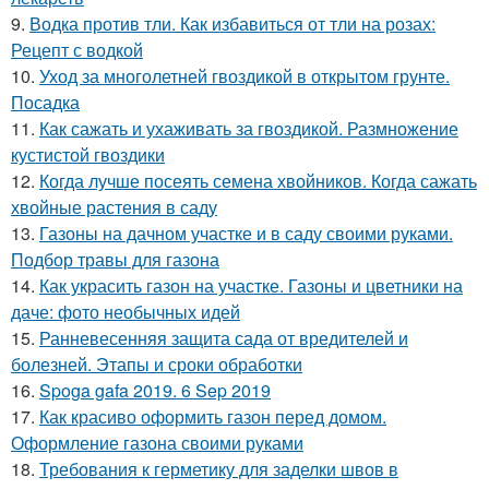
9.
Водка против тли. Как избавиться от тли на розах:
Рецепт с водкой
10.
Уход за многолетней гвоздикой в открытом грунте.
Посадка
11.
Как сажать и ухаживать за гвоздикой. Размножение
кустистой гвоздики
12.
Когда лучше посеять семена хвойников. Когда сажать
хвойные растения в саду
13.
Газоны на дачном участке и в саду своими руками.
Подбор травы для газона
14.
Как украсить газон на участке. Газоны и цветники на
даче: фото необычных идей
15.
Ранневесенняя защита сада от вредителей и
болезней. Этапы и сроки обработки
16.
Spoga gafa 2019. 6 Sep 2019
17.
Как красиво оформить газон перед домом.
Оформление газона своими руками
18.
Требования к герметику для заделки швов в