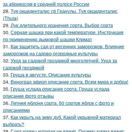
за абрикосом в средней полосе России
28.
Туя окциденталис с6 Гранулы. Туя окциденталис
(Thuja)
29.
Лук длительного хранения сорта. Выбор сорта
30.
Серная шашка при какой температуре. Инструкция
по применению дымовой шашки Климат
31.
Как защитить сад от весенних заморозков. Влияние
заморозков на садово-огородные культуры
32.
Уход за садовой гвоздикой многолетней. Уход за
садовой гвоздикой
33.
Груша в августе. Описание культуры
34.
Виноград эфиоп описание сорта. Всем мира и добра!
35.
Груша услада описание сорта. Груша услада
описание фото отзывы
36.
Летняя яблоня сорта. 50 сортов яблок с фото и
описаниями
37.
Как укрыть на зиму дуб. Какой укрывной материал
выбрать?
38.
Сорт хурмы которая не вяжет. Почему хурма вяжет