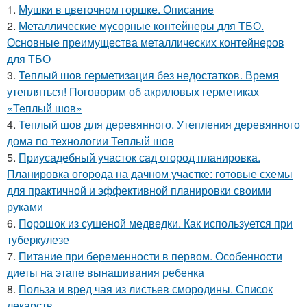
1.
Мушки в цветочном горшке. Описание
2.
Металлические мусорные контейнеры для ТБО.
Основные преимущества металлических контейнеров
для ТБО
3.
Теплый шов герметизация без недостатков. Время
утепляться! Поговорим об акриловых герметиках
«Теплый шов»
4.
Теплый шов для деревянного. Утепления деревянного
дома по технологии Теплый шов
5.
Приусадебный участок сад огород планировка.
Планировка огорода на дачном участке: готовые схемы
для практичной и эффективной планировки своими
руками
6.
Порошок из сушеной медведки. Как используется при
туберкулезе
7.
Питание при беременности в первом. Особенности
диеты на этапе вынашивания ребенка
8.
Польза и вред чая из листьев смородины. Список
лекарств