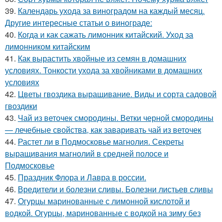
39.
Календарь ухода за виноградом на каждый месяц.
Другие интересные статьи о винограде:
40.
Когда и как сажать лимонник китайский. Уход за
лимонником китайским
41.
Как вырастить хвойные из семян в домашних
условиях. Тонкости ухода за хвойниками в домашних
условиях
42.
Цветы гвоздика выращивание. Виды и сорта садовой
гвоздики
43.
Чай из веточек смородины. Ветки черной смородины
— лечебные свойства, как заваривать чай из веточек
44.
Растет ли в Подмосковье магнолия. Секреты
выращивания магнолий в средней полосе и
Подмосковье
45.
Праздник Флора и Лавра в россии.
46.
Вредители и болезни сливы. Болезни листьев сливы
47.
Огурцы маринованные с лимонной кислотой и
водкой. Огурцы, маринованные с водкой на зиму без