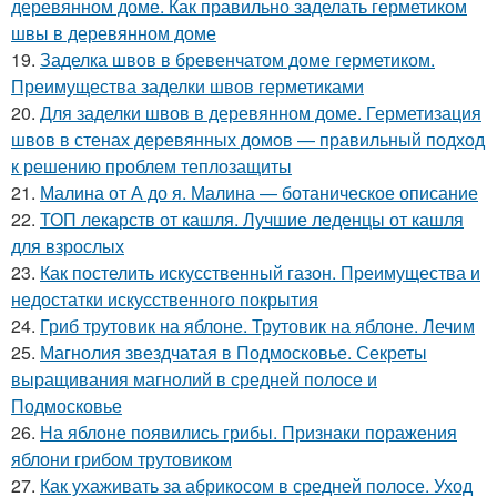
деревянном доме. Как правильно заделать герметиком
швы в деревянном доме
19.
Заделка швов в бревенчатом доме герметиком.
Преимущества заделки швов герметиками
20.
Для заделки швов в деревянном доме. Герметизация
швов в стенах деревянных домов — правильный подход
к решению проблем теплозащиты
21.
Малина от А до я. Малина — ботаническое описание
22.
ТОП лекарств от кашля. Лучшие леденцы от кашля
для взрослых
23.
Как постелить искусственный газон. Преимущества и
недостатки искусственного покрытия
24.
Гриб трутовик на яблоне. Трутовик на яблоне. Лечим
25.
Магнолия звездчатая в Подмосковье. Секреты
выращивания магнолий в средней полосе и
Подмосковье
26.
На яблоне появились грибы. Признаки поражения
яблони грибом трутовиком
27.
Как ухаживать за абрикосом в средней полосе. Уход