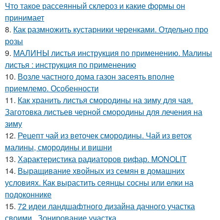
Что такое рассеянный склероз и какие формы он
принимает
8.
Как размножить кустарники черенками. Отдельно про
розы
9.
МАЛИНЫ листья инструкция по применению. Малины
листья : инструкция по применению
10.
Возле частного дома газон засеять вполне
приемлемо. Особенности
11.
Как хранить листья смородины на зиму для чая.
Заготовка листьев черной смородины для лечения на
зиму
12.
Рецепт чай из веточек смородины. Чай из веток
малины, смородины и вишни
13.
Характеристика радиаторов рифар. MONOLIT
14.
Выращивание хвойных из семян в домашних
условиях. Как вырастить сеянцы сосны или елки на
подоконнике
15.
72 идеи ландшафтного дизайна дачного участка
своими.. Зонирование участка