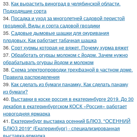
33.
Как вырастить виноград в челябинской области.
Подходящие сорта
34.
Посадка и уход за многолетней садовой перистой
гвоздикой. Виды и сорта садовой гвоздики
35.
Садовые дымовые шашки для окуривания
плодовых. Как работает табачная шашка
36.
Сорт хурмы которая не вяжет. Почему хурма вяжет
37.
Обработать огурцы молоком с йодом. Зачем нужно
обрабатывать огурцы йодом и молоком
38.
Схема электропроводки трехфазной в частном доме.
Правила распределения
39.
Как сделать из бумаги панамку. Как сделать панаму
из бумаги?
40.
Выставки в коске россия в екатеринбурге 2019. До 30
декабря в екатеринбургском КОСК «Россия» работает
новогодняя ярмарка
41.
Екатеринбург выставка осенний БЛЮЗ. "ОСЕННИЙ
БЛЮЗ 2019" (Екатеринбург) - специализированная
выставка-ярмарка