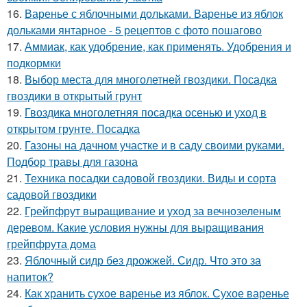
16.
Варенье с яблочными дольками. Варенье из яблок
дольками янтарное - 5 рецептов с фото пошагово
17.
Аммиак, как удобрение, как применять. Удобрения и
подкормки
18.
Выбор места для многолетней гвоздики. Посадка
гвоздики в открытый грунт
19.
Гвоздика многолетняя посадка осенью и уход в
открытом грунте. Посадка
20.
Газоны на дачном участке и в саду своими руками.
Подбор травы для газона
21.
Техника посадки садовой гвоздики. Виды и сорта
садовой гвоздики
22.
Грейпфрут выращивание и уход за вечнозеленым
деревом. Какие условия нужны для выращивания
грейпфрута дома
23.
Яблочный сидр без дрожжей. Сидр. Что это за
напиток?
24.
Как хранить сухое варенье из яблок. Сухое варенье