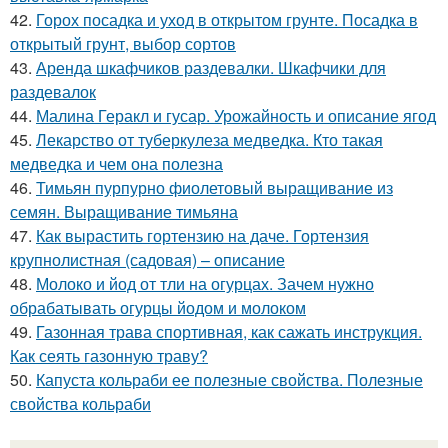
42.
Горох посадка и уход в открытом грунте. Посадка в
открытый грунт, выбор сортов
43.
Аренда шкафчиков раздевалки. Шкафчики для
раздевалок
44.
Малина Геракл и гусар. Урожайность и описание ягод
45.
Лекарство от туберкулеза медведка. Кто такая
медведка и чем она полезна
46.
Тимьян пурпурно фиолетовый выращивание из
семян. Выращивание тимьяна
47.
Как вырастить гортензию на даче. Гортензия
крупнолистная (садовая) – описание
48.
Молоко и йод от тли на огурцах. Зачем нужно
обрабатывать огурцы йодом и молоком
49.
Газонная трава спортивная, как сажать инструкция.
Как сеять газонную траву?
50.
Капуста кольраби ее полезные свойства. Полезные
свойства кольраби