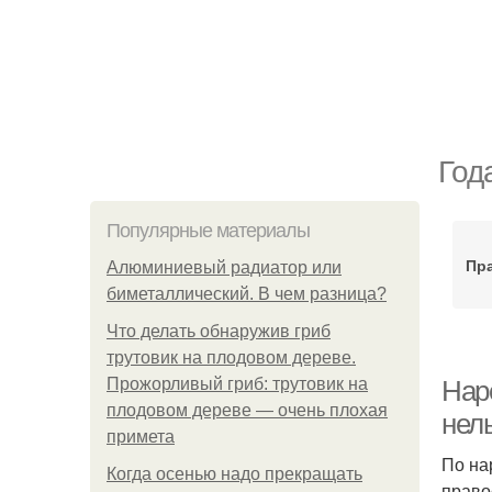
Год
Популярные материалы
Пра
Алюминиевый радиатор или
биметаллический. В чем разница?
Что делать обнаружив гриб
трутовик на плодовом дереве.
Прожорливый гриб: трутовик на
Нар
плодовом дереве — очень плохая
нел
примета
По на
Когда осенью надо прекращать
право