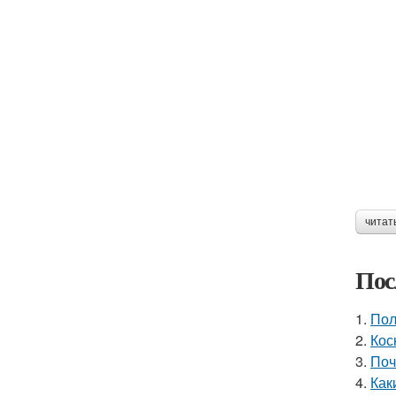
читат
Пос
1.
Пол
2.
Кос
3.
Поч
4.
Как