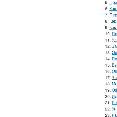
5.
Пра
6.
Как
7.
Пер
8.
Как
9.
Как
10.
Пр
11.
Уд
12.
За
13.
Оп
14.
Пи
15.
Вы
16.
Оп
17.
Зи
18.
Мо
19.
Оф
20.
Ид
21.
Ро
22.
Ун
23.
Ра