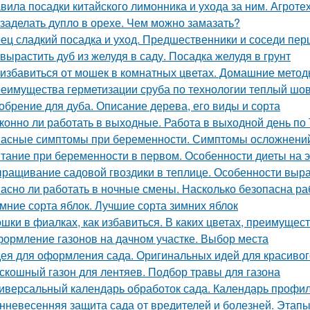
вила посадки китайского лимонника и ухода за ним. Агрот
 заделать дупло в орехе. Чем можно замазать?
ец сладкий посадка и уход. Предшественники и соседи пер
 вырастить дуб из желудя в саду. Посадка желудя в грунт
 избавиться от мошек в комнатных цветах. Домашние мето
еимущества герметизации сруба по технологии теплый шов
обрение для дуба. Описание дерева, его виды и сорта
конно ли работать в выходные. Работа в выходной день по
асные симптомы при беременности. Симптомы осложнени
тание при беременности в первом. Особенности диеты на
ращивание садовой гвоздики в теплице. Особенности вы
асно ли работать в ночные смены. Насколько безопасна ра
мние сорта яблок. Лучшие сорта зимних яблок
шки в фиалках, как избавиться. В каких цветах, преимущес
ормление газонов на дачном участке. Выбор места
ея для оформления сада. Оригинальных идей для красивог
скошный газон для лентяев. Подбор травы для газона
иверсальный календарь обработок сада. Календарь профил
нневесенняя защита сада от вредителей и болезней. Этапы