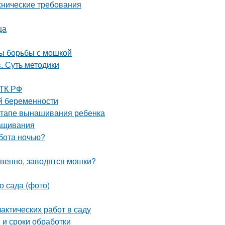
ехнические требования
ца
ды борьбы с мошкой
. Суть методики
 ТК РФ
й беременности
 этапе вынашивания ребенка
ращивания
бота ночью?
твенно, заводятся мошки?
о сада (фото)
актических работ в саду
 и сроки обработки