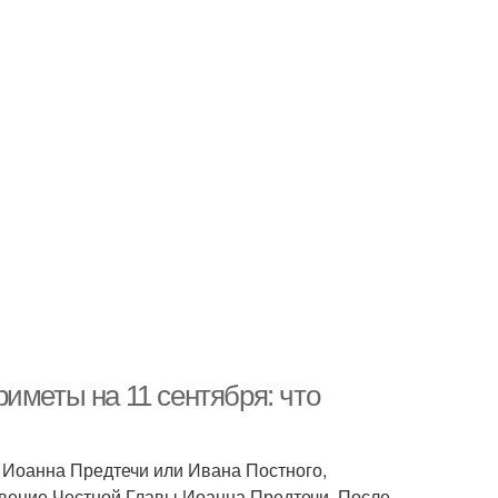
иметы на 11 сентября: что
 Иоанна Предтечи или Ивана Постного,
овение Честной Главы Иоанна Предтечи. После