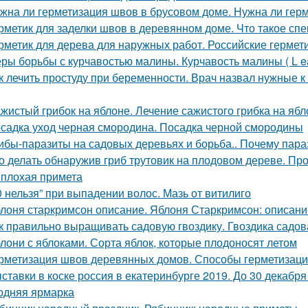
жна ли герметизация швов в брусовом доме. Нужна ли герм
рметик для заделки швов в деревянном доме. Что такое сп
рметик для дерева для наружных работ. Российские гермет
ры борьбы с курчавостью малины. Курчавость малины ( L eaf 
к лечить простуду при беременности. Врач назвал нужные к
жистый грибок на яблоне. Лечение сажистого грибка на ябл
садка уход черная смородина. Посадка черной смородины
ибы-паразиты на садовых деревьях и борьба.. Почему пар
о делать обнаружив гриб трутовик на плодовом дереве. Пр
 плохая примета
0 нельзя” при выпадении волос. Мазь от витилиго
лоня старкримсон описание. Яблоня Старкримсон: описание
к правильно выращивать садовую гвоздику. Гвоздика садов
лони с яблоками. Сорта яблок, которые плодоносят летом
рметизация швов деревянных домов. Способы герметизаци
ставки в коске россия в екатеринбурге 2019. До 30 декабр
одняя ярмарка