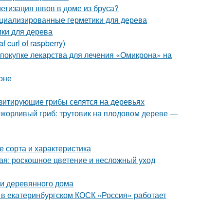
етизация швов в доме из бруса?
ециализированные герметики для дерева
ики для дерева
curl of raspberry)
 покупке лекарства для лечения «Омикрона» на
оне
азитирующие грибы селятся на деревьях
ожорливый гриб: трутовик на плодовом дереве —
 сорта и характеристика
ая: роскошное цветение и несложный уход
и деревянного дома
я в екатеринбургском КОСК «Россия» работает