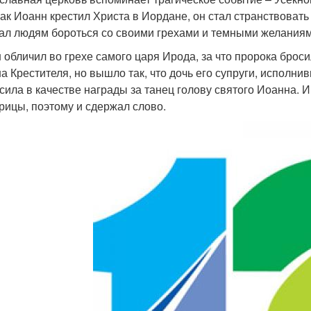
 как Иоанн крестил Христа в Иордане, он стал странствоват
ал людям бороться со своими грехами и темными желаниям
 обличил во грехе самого царя Ирода, за что пророка брос
а Крестителя, но вышло так, что дочь его супруги, исполни
сила в качестве награды за танец голову святого Иоанна. 
рицы, поэтому и сдержал слово.