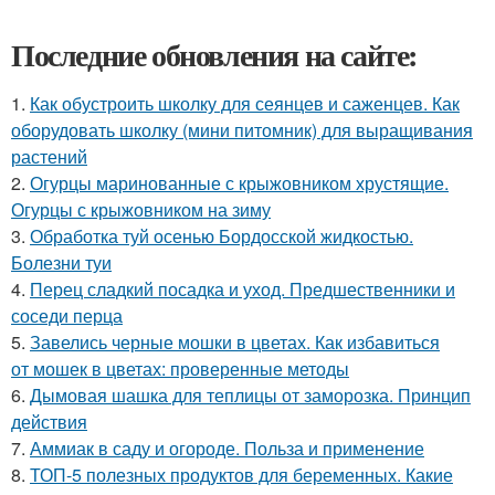
Последние обновления на сайте:
1.
Как обустроить школку для сеянцев и саженцев. Как
оборудовать школку (мини питомник) для выращивания
растений
2.
Огурцы маринованные с крыжовником хрустящие.
Огурцы с крыжовником на зиму
3.
Обработка туй осенью Бордосской жидкостью.
Болезни туи
4.
Перец сладкий посадка и уход. Предшественники и
соседи перца
5.
Завелись черные мошки в цветах. Как избавиться
от мошек в цветах: проверенные методы
6.
Дымовая шашка для теплицы от заморозка. Принцип
действия
7.
Аммиак в саду и огороде. Польза и применение
8.
ТОП-5 полезных продуктов для беременных. Какие