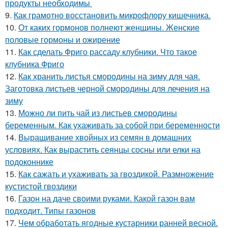
продукты необходимы
9.
Как грамотно восстановить микрофлору кишечника.
10.
От каких гормонов полнеют женщины. Женские
половые гормоны и ожирение
11.
Как сделать Фриго рассаду клубники. Что такое
клубника Фриго
12.
Как хранить листья смородины на зиму для чая.
Заготовка листьев черной смородины для лечения на
зиму
13.
Можно ли пить чай из листьев смородины
беременным. Как ухаживать за собой при беременности
14.
Выращивание хвойных из семян в домашних
условиях. Как вырастить сеянцы сосны или елки на
подоконнике
15.
Как сажать и ухаживать за гвоздикой. Размножение
кустистой гвоздики
16.
Газон на даче своими руками. Какой газон вам
подходит. Типы газонов
17.
Чем обработать ягодные кустарники ранней весной.