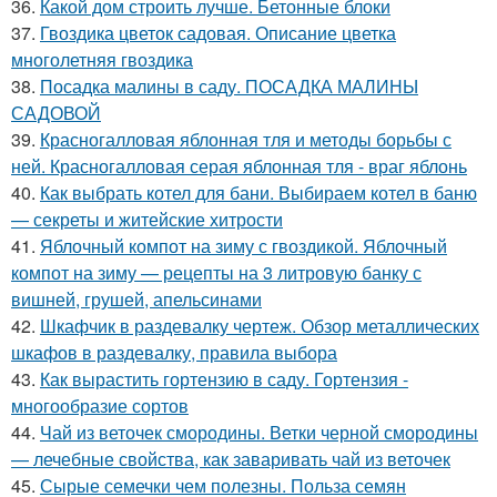
36.
Какой дом строить лучше. Бетонные блоки
37.
Гвоздика цветок садовая. Описание цветка
многолетняя гвоздика
38.
Посадка малины в саду. ПОСАДКА МАЛИНЫ
САДОВОЙ
39.
Красногалловая яблонная тля и методы борьбы с
ней. Красногалловая серая яблонная тля - враг яблонь
40.
Как выбрать котел для бани. Выбираем котел в баню
— секреты и житейские хитрости
41.
Яблочный компот на зиму с гвоздикой. Яблочный
компот на зиму — рецепты на 3 литровую банку с
вишней, грушей, апельсинами
42.
Шкафчик в раздевалку чертеж. Обзор металлических
шкафов в раздевалку, правила выбора
43.
Как вырастить гортензию в саду. Гортензия -
многообразие сортов
44.
Чай из веточек смородины. Ветки черной смородины
— лечебные свойства, как заваривать чай из веточек
45.
Сырые семечки чем полезны. Польза семян