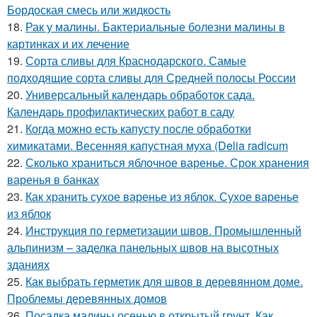
Бордоская смесь или жидкость
18.
Рак у малины. Бактериальные болезни малины в
картинках и их лечение
19.
Сорта сливы для Краснодарского. Самые
подходящие сорта сливы для Средней полосы России
20.
Универсальный календарь обработок сада.
Календарь профилактических работ в саду
21.
Когда можно есть капусту после обработки
химикатами. Весенняя капустная муха (Delia radicum
22.
Сколько храниться яблочное варенье. Срок хранения
варенья в банках
23.
Как хранить сухое варенье из яблок. Сухое варенье
из яблок
24.
Инструкция по герметизации швов. Промышленный
альпинизм – заделка панельных швов на высотных
зданиях
25.
Как выбрать герметик для швов в деревянном доме.
Проблемы деревянных домов
26.
Посадка малины осенью в открытый грунт. Как