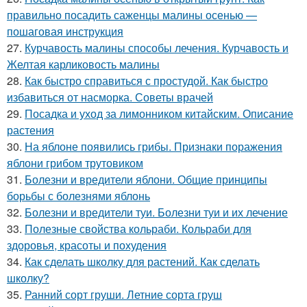
правильно посадить саженцы малины осенью —
пошаговая инструкция
27.
Курчавость малины способы лечения. Курчавость и
Желтая карликовость малины
28.
Как быстро справиться с простудой. Как быстро
избавиться от насморка. Советы врачей
29.
Посадка и уход за лимонником китайским. Описание
растения
30.
На яблоне появились грибы. Признаки поражения
яблони грибом трутовиком
31.
Болезни и вредители яблони. Общие принципы
борьбы с болезнями яблонь
32.
Болезни и вредители туи. Болезни туи и их лечение
33.
Полезные свойства кольраби. Кольраби для
здоровья, красоты и похудения
34.
Как сделать школку для растений. Как сделать
школку?
35.
Ранний сорт груши. Летние сорта груш