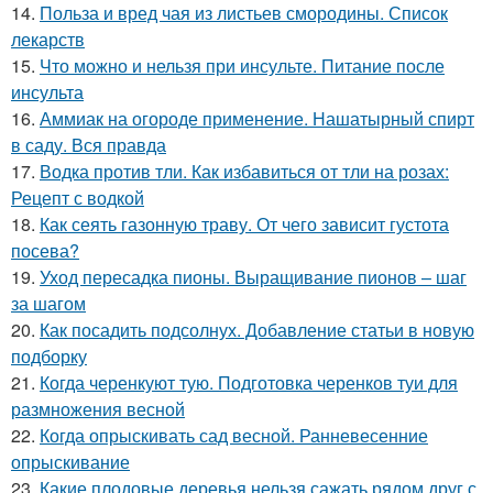
14.
Польза и вред чая из листьев смородины. Список
лекарств
15.
Что можно и нельзя при инсульте. Питание после
инсульта
16.
Аммиак на огороде применение. Нашатырный спирт
в саду. Вся правда
17.
Водка против тли. Как избавиться от тли на розах:
Рецепт с водкой
18.
Как сеять газонную траву. От чего зависит густота
посева?
19.
Уход пересадка пионы. Выращивание пионов – шаг
за шагом
20.
Как посадить подсолнух. Добавление статьи в новую
подборку
21.
Когда черенкуют тую. Подготовка черенков туи для
размножения весной
22.
Когда опрыскивать сад весной. Ранневесенние
опрыскивание
23.
Какие плодовые деревья нельзя сажать рядом друг с