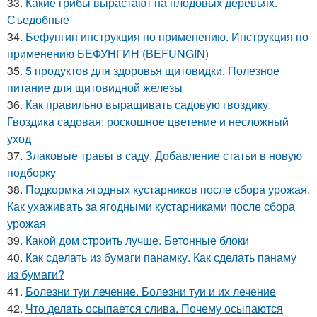
33.
Какие грибы вырастают на плодовых деревьях.
Съедобные
34.
Бефунгин инструкция по применению. Инструкция по
применению БЕФУНГИН (BEFUNGIN)
35.
5 продуктов для здоровья щитовидки. Полезное
питание для щитовидной железы
36.
Как правильно выращивать садовую гвоздику.
Гвоздика садовая: роскошное цветение и несложный
уход
37.
Злаковые травы в саду. Добавление статьи в новую
подборку
38.
Подкормка ягодных кустарников после сбора урожая.
Как ухаживать за ягодными кустарниками после сбора
урожая
39.
Какой дом строить лучше. Бетонные блоки
40.
Как сделать из бумаги панамку. Как сделать панаму
из бумаги?
41.
Болезни туи лечение. Болезни туи и их лечение
42.
Что делать осыпается слива. Почему осыпаются