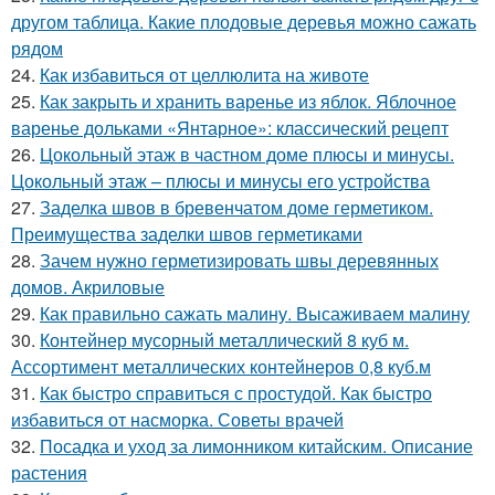
другом таблица. Какие плодовые деревья можно сажать
рядом
24.
Как избавиться от целлюлита на животе
25.
Как закрыть и хранить варенье из яблок. Яблочное
варенье дольками «Янтарное»: классический рецепт
26.
Цокольный этаж в частном доме плюсы и минусы.
Цокольный этаж – плюсы и минусы его устройства
27.
Заделка швов в бревенчатом доме герметиком.
Преимущества заделки швов герметиками
28.
Зачем нужно герметизировать швы деревянных
домов. Акриловые
29.
Как правильно сажать малину. Высаживаем малину
30.
Контейнер мусорный металлический 8 куб м.
Ассортимент металлических контейнеров 0,8 куб.м
31.
Как быстро справиться с простудой. Как быстро
избавиться от насморка. Советы врачей
32.
Посадка и уход за лимонником китайским. Описание
растения