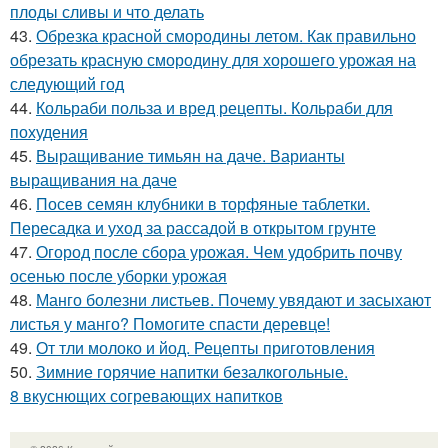
плоды сливы и что делать
43.
Обрезка красной смородины летом. Как правильно
обрезать красную смородину для хорошего урожая на
следующий год
44.
Кольраби польза и вред рецепты. Кольраби для
похудения
45.
Выращивание тимьян на даче. Варианты
выращивания на даче
46.
Посев семян клубники в торфяные таблетки.
Пересадка и уход за рассадой в открытом грунте
47.
Огород после сбора урожая. Чем удобрить почву
осенью после уборки урожая
48.
Манго болезни листьев. Почему увядают и засыхают
листья у манго? Помогите спасти деревце!
49.
От тли молоко и йод. Рецепты приготовления
50.
Зимние горячие напитки безалкогольные.
8 вкуснющих согревающих напитков